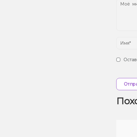
Остав
Отпра
Пох