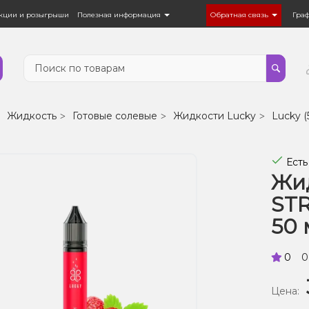
кции и розыгрыши
Полезная информация
Обратная связь
Гра
Жидкость
Готовые солевые
Жидкости Lucky
Lucky (
Есть
Жид
ST
50 
0
0
Цена: