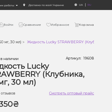
UA
RU
Доставка по всей Украине
фик работы:
Войти
Сравнение
Избранное
Корзина
50 мг, 30 мл)
Жидкость Lucky STRAWBERRY (Клубника, 50 мг
Артикул:
19608
 в наличии
кость Lucky
RAWBERRY (Клубника,
мг, 30 мл)
 отзывов
Смотреть оптовый прайс
350₴