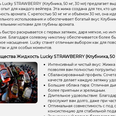
 Lucky STRAWBERRY (Клубника, 50 мг, 30 мл) предлагает в
 опыт для каждого вейпера. Эта жижа создана для тех, кто це
ость аромата. С крепостью 50 мг мг и объёмом 30 мл, она и
ельного использования и обеспечивает богатый вкус Клубни
ельными нотками для глубины аромата.
 быстро раскрывается с первых затяжек, даря мягкое, но ин
сие. Благодаря солевому никотину обеспечивается более б
ое насыщение. Lucky станет отличным выбором как для пов
 так и для особых моментов.
ества Жидкость Lucky STRAWBERRY (Клубника, 50 м
Интенсивный и чистый вкус: Жижка
позволяя вам полностью погрузиться
Сбалансированный профиль: Сочетан
качеств делает каждую затяжку уд
Большие облака пара: Отличная ды
более приятным и зрелищным.
Длительное удовольствие: Благода
прослужит вам долго, даже при час
Оптимальная совместимость с под 
консистенцию для стабильной пода