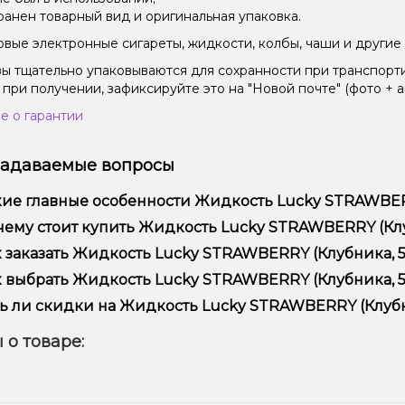
ранен товарный вид и оригинальная упаковка.
вые электронные сигареты, жидкости, колбы, чаши и другие 
зы тщательно упаковываются для сохранности при транспорт
 при получении, зафиксируйте это на "Новой почте" (фото + а
е о гарантии
задаваемые вопросы
ие главные особенности Жидкость Lucky STRAWBERRY
кость Lucky STRAWBERRY (Клубника, 50 мг, 30 мл) отличает
ему стоит купить Жидкость Lucky STRAWBERRY (Клубн
ежностью.
предлагаем только оригинальную продукцию, широкий ассор
 заказать Жидкость Lucky STRAWBERRY (Клубника, 50 
ме того, у нас регулярные акции и скидки для клиентов!
рмить заказ можно в несколько кликов:
 выбрать Жидкость Lucky STRAWBERRY (Клубника, 50 
Добавьте Жидкость Lucky STRAWBERRY (Клубника, 50 мг, 30
ор зависит от ваших предпочтений – например, если это каль
ь ли скидки на Жидкость Lucky STRAWBERRY (Клубник
п – мощность и вкус. Наши менеджеры помогут подобрать ид
Перейдите к оформлению заказа.
 Мы регулярно проводим акции и предлагаем специальные пр
 о товаре:
Выберите удобный способ оплаты и доставки.
ем телеграмм-канале, чтобы не упустить выгодные предложе
Подтвердите заказ – мы быстро отправим его вам!
тавка доступна по всей Украине, сроки зависят от вашего м