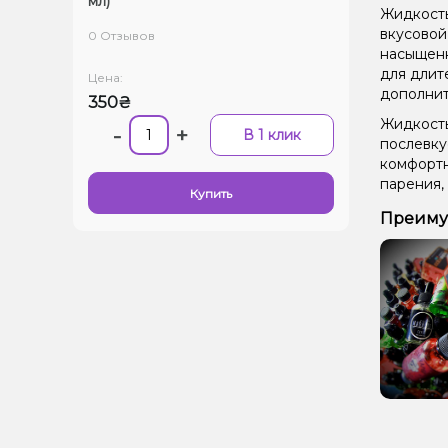
мл)
Жидкость
вкусовой
0 Отзывов
насыщенн
для длит
Цена:
дополнит
350₴
Жидкость
-
+
В 1 клик
послевку
комфортн
парения,
Купить
Преимущ