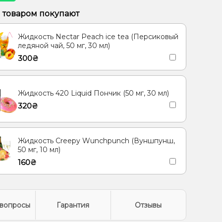
 Малина, Черника/Голубика
м товаром покупают
, Ментол/Эвкалипт
Гуава, Кактус, Киви
Жидкость Nectar Peach ice tea (Персиковый
ледяной чай, 50 мг, 30 мл)
300₴
Жидкость 420 Liquid Пончик (50 мг, 30 мл)
320₴
Жидкость Creepy Wunchpunch (Вуншпунш,
50 мг, 10 мл)
160₴
вопросы
Гарантия
Отзывы