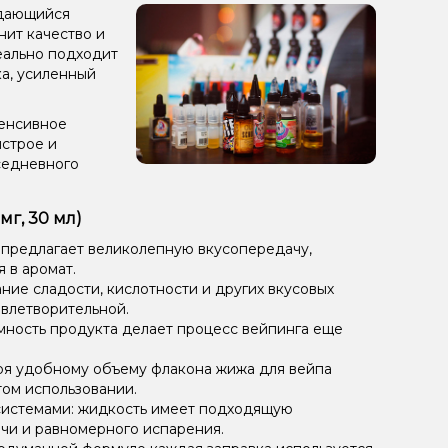
ыдающийся
нит качество и
деально подходит
ка, усиленный
тенсивное
ыстрое и
седневного
г, 30 мл)
 предлагает великолепную вкусопередачу,
 в аромат.
ие сладости, кислотности и других вкусовых
овлетворительной.
мность продукта делает процесс вейпинга еще
ря удобному объему флакона жижа для вейпа
том использовании.
системами: жидкость имеет подходящую
чи и равномерного испарения.