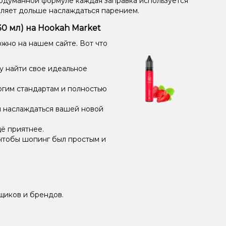
одуманной формуле каждая заправка используется
оляет дольше наслаждаться парением.
0 мл) на Hookah Market
жно на нашем сайте. Вот что
у найти свое идеальное
огим стандартам и полностью
и наслаждаться вашей новой
ё приятнее.
чтобы шопинг был простым и
щиков и брендов.