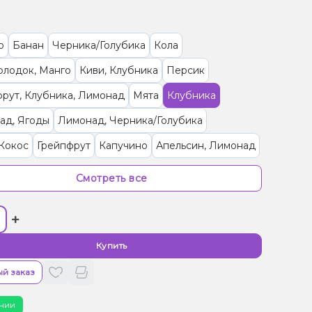
о
Банан
Черника/Голубика
Кола
олодок, Манго
Киви, Клубника
Персик
рут, Клубника, Лимонад
Мята
Клубника
ад, Ягоды
Лимонад, Черника/Голубика
Кокос
Грейпфрут
Капучино
Апельсин, Лимонад
Манго, Маракуйя
Груша/Дюшес
Ягоды
Смотреть все
/Черешня, Лимонад
Лимонад, Сливки/Крем
+
а, Лимонад
Лимонад, Чай
Лаванда, Лимонад
 Лимон, Лимонад
Лимонад, Манго, Маракуйя
Купить
о
Лимонад, Роза
Арбуз, Лимонад
Виноград
й заказ
Лимонад, Мохито, Огурец
чии