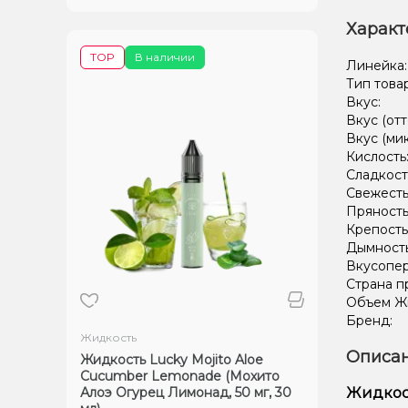
Характ
TOP
В наличии
Линейка
Тип това
Вкус:
Вкус (отт
Вкус (ми
Кислость
Сладкост
Свежесть
Пряность
Крепость
Дымност
Вкусопе
Страна п
Объем Жи
Бренд:
Жидкость
Описан
Жидкость Lucky Mojito Aloe
Cucumber Lemonade (Мохито
Алоэ Огурец Лимонад, 50 мг, 30
Жидкост