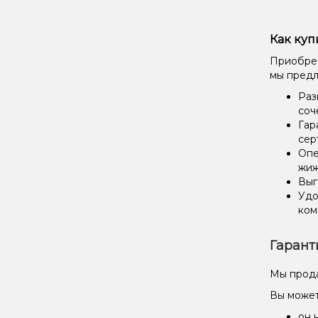
Как куп
Приобрес
мы предл
Раз
соч
Гар
сер
Опе
жиж
Выг
Удо
ком
Гарант
Мы прода
Вы может
он 