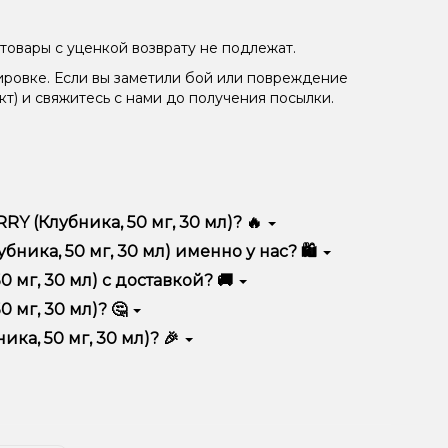
товары с уценкой возврату не подлежат.
ировке. Если вы заметили бой или повреждение
кт) и свяжитесь с нами до получения посылки.
 (Клубника, 50 мг, 30 мл)? 🔥
ся высоким качеством, удобством использования и
ика, 50 мг, 30 мл) именно у нас? 🛍️
тимент, выгодные цены и быструю доставку.
мг, 30 мл) с доставкой? 🚚
мг, 30 мл)? 🤔
 мл) в корзину.
ян, учитывайте размер, материал и тип чаши, если
а, 50 мг, 30 мл)? 🎉
еальный вариант.
едложения. Следите за обновлениями на сайте и в
ния!
естоположения.