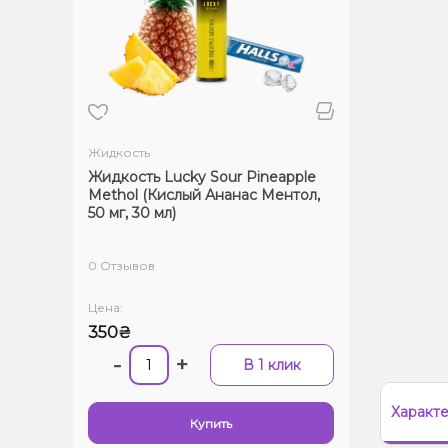
Жидкость
Жидкость Lucky Sour Pineapple
Methol (Кислый Ананас Ментол,
50 мг, 30 мл)
0 Отзывов
Цена:
350₴
-
+
В 1 клик
Характ
Купить