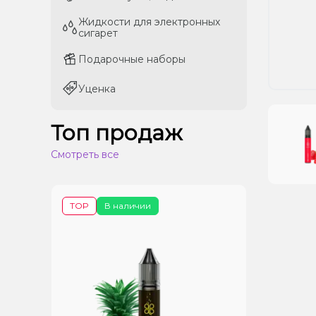
Жидкости для электронных
Жидкости для электронных
сигарет
сигарет
Подарочные наборы
Подарочные наборы
Уценка
Уценка
Топ продаж
Смотреть все
TOP
В наличии