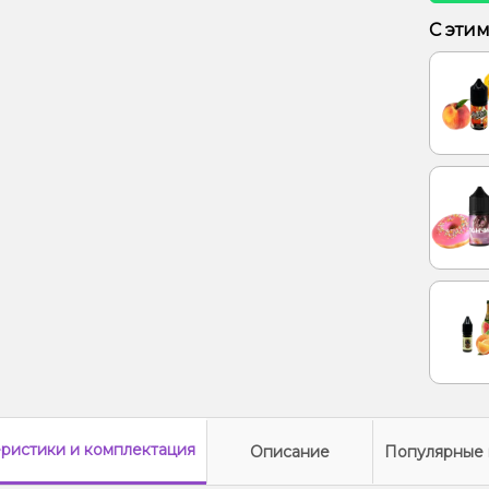
Лимон,
С эти
Ананас
еристики
и комплектация
Описание
Популярные 