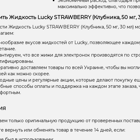
Экономичный расход: благодаря пр
максимально эффективно, что позв
ить Жидкость Lucky STRAWBERRY (Клубника, 50 мг, 3
ти Жидкость Lucky STRAWBERRY (Клубника, 50 мг, 30 мл) мо
агаем:
нообразие вкусов жидкостей от Lucky, позволяющее каждом
етание.
антируем, что все жижи для электронок производятся по стр
тифицированы.
ративно доставляем товары по всей Украине, чтобы вы могл
ей как можно скорее.
одные цены и регулярные акции, которые делают покупку ещ
бные способы оплаты и поддержка на каждом этапе заказа, 
фортным.
ия
ем только оригинальную продукцию от проверенных постав
е вернуть или обменять товар в течение 14 дней, если:
не был в использовании;