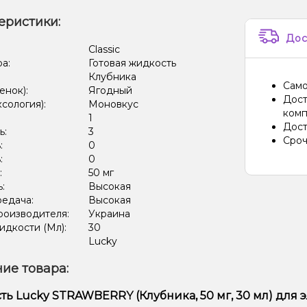
еристики:
Дос
:
Classic
ра:
Готовая жидкость
Клубника
Само
енок):
Ягодный
Дост
ксология):
Моновкус
комп
:
1
Дост
ь:
3
Сроч
:
0
:
0
:
50 мг
ь:
Высокая
редача:
Высокая
роизводителя:
Украина
дкости (Мл):
30
Lucky
ие товара:
ь Lucky STRAWBERRY (Клубника, 50 мг, 30 мл) для 