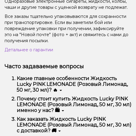
Одноразовые электронные сигареты, жидкости, колбы,
чаши и другие товары с уценкой возврату не подлежат.
Все заказы тщательно упаковываются для сохранности
при транспортировке. Если вы заметили бой или
повреждение упаковки при получении, зафиксируйте
это на "Новой почте" (фото + акт) и свяжитесь с нами до
получения посылки.
Детальнее о гарантии
Часто задаваемые вопросы
Какие главные особенности Жидкость
Lucky PINK LEMONADE (Розовый Лимонад,
50 мг, 30 мл)? 🔥
Жидкость Lucky PINK LEMONADE (Розовый
Почему стоит купить Жидкость Lucky PINK
Лимонад, 50 мг, 30 мл) отличается высоким
LEMONADE (Розовый Лимонад, 50 мг, 30 мл)
качеством, удобством использования и
именно у нас? 🛍️
надежностью.
Мы предлагаем только оригинальную продукцию,
Как заказать Жидкость Lucky PINK
широкий ассортимент, выгодные цены и быструю
LEMONADE (Розовый Лимонад, 50 мг, 30 мл)
доставку. Кроме того, у нас регулярные акции и
с доставкой? 🚚
скидки для клиентов!