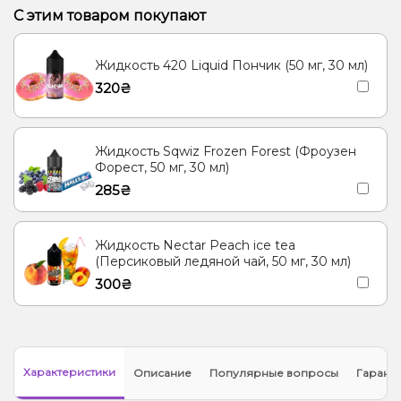
Лимонад, Роза
Арбуз, Лимонад
Виноград
С этим товаром покупают
Алоэ, Лимонад, Мохито, Огурец
Жидкость 420 Liquid Пончик (50 мг, 30 мл)
Лимон, Малина, Черника/Голубика
Ананас, Ментол/Эвкалипт
320₴
Гуава, Кактус, Киви
Жидкость Sqwiz Frozen Forest (Фроузен
Форест, 50 мг, 30 мл)
285₴
Жидкость Nectar Peach ice tea
(Персиковый ледяной чай, 50 мг, 30 мл)
300₴
Характеристики
Описание
Популярные вопросы
Гарант