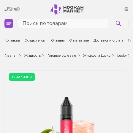
Кальяны
Контакты
Скидки и опт
Отзывы
О магазине
Доставка и оплата
Га
Табак для кальяна и кальянные смеси
Главная
Жидкость
Готовые солевые
Жидкости Lucky
Lucky (50
Уголь для кальяна
В наличии
Чаши для кальяна
Аксессуары для кальяна
Электронные сигареты (POD)
Комплектующие для POD