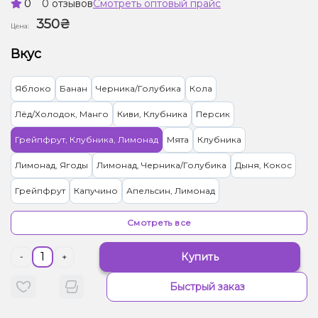
0
0 отзывов
Смотреть оптовый прайс
350₴
Цена:
Вкус
Яблоко
Банан
Черника/Голубика
Кола
Лёд/Холодок, Манго
Киви, Клубника
Персик
Грейпфрут, Клубника, Лимонад
Мята
Клубника
Лимонад, Ягоды
Лимонад, Черника/Голубика
Дыня, Кокос
Грейпфрут
Капучино
Апельсин, Лимонад
Дыня, Манго, Маракуйя
Груша/Дюшес
Ягоды
Смотреть все
Вишня/Черешня, Лимонад
Лимонад, Сливки/Крем
Купить
-
+
Бузина, Лимонад
Лимонад, Чай
Лаванда, Лимонад
Быстрый заказ
Лайм, Лимон, Лимонад
Лимонад, Манго, Маракуйя
Мохито