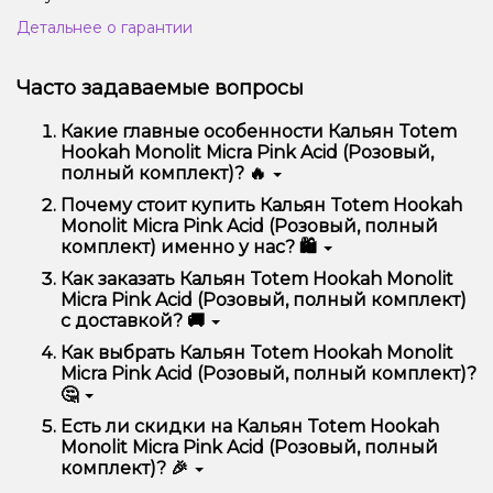
Детальнее о гарантии
Часто задаваемые вопросы
Какие главные особенности Кальян Totem
Hookah Monolit Micra Pink Acid (Розовый,
полный комплект)? 🔥
Кальян Totem Hookah Monolit Micra Pink Acid
Почему стоит купить Кальян Totem Hookah
(Розовый, полный комплект) отличается высоким
Monolit Micra Pink Acid (Розовый, полный
качеством, удобством использования и
комплект) именно у нас? 🛍️
надежностью.
Мы предлагаем только оригинальную продукцию,
Как заказать Кальян Totem Hookah Monolit
широкий ассортимент, выгодные цены и быструю
Micra Pink Acid (Розовый, полный комплект)
доставку. Кроме того, у нас регулярные акции и
с доставкой? 🚚
скидки для клиентов!
Оформить заказ можно в несколько кликов:
Как выбрать Кальян Totem Hookah Monolit
Micra Pink Acid (Розовый, полный комплект)?
Добавьте Кальян Totem Hookah Monolit Micra
🤔
Pink Acid (Розовый, полный комплект) в
корзину.
Выбор зависит от ваших предпочтений – например,
Есть ли скидки на Кальян Totem Hookah
Перейдите к оформлению заказа.
если это кальян, учитывайте размер, материал и тип
Monolit Micra Pink Acid (Розовый, полный
чаши, если вейп – мощность и вкус. Наши
Выберите удобный способ оплаты и
комплект)? 🎉
менеджеры помогут подобрать идеальный вариант.
доставки.