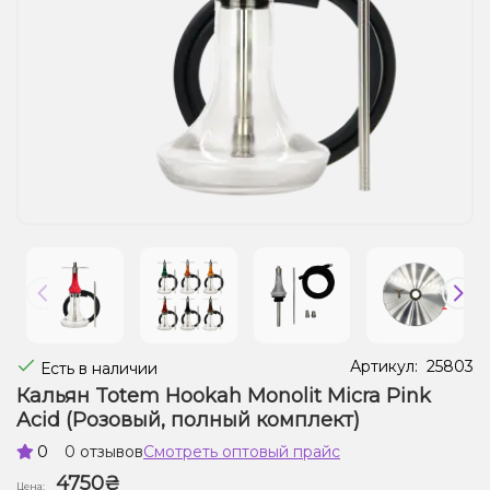
Жидкости для электронных сигарет
Подарочные наборы
Уценка
Артикул:
25803
Есть в наличии
Кальян Totem Hookah Monolit Micra Pink
Acid (Розовый, полный комплект)
0
0 отзывов
Смотреть оптовый прайс
4750₴
Цена: