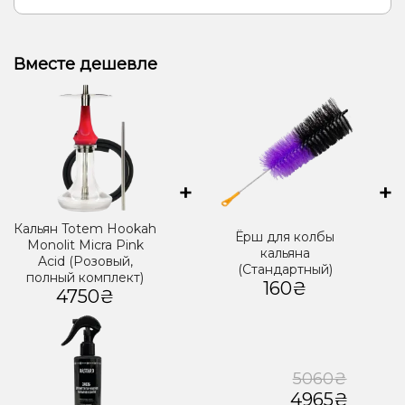
Вместе дешевле
+
+
Кальян Totem Hookah
Ёрш для колбы
Monolit Micra Pink
кальяна
Acid (Розовый,
(Стандартный)
полный комплект)
160₴
4750₴
5060₴
4965₴