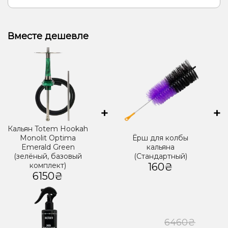
Вместе дешевле
+
+
Кальян Totem Hookah
Monolit Optima
Ёрш для колбы
Emerald Green
кальяна
(зелёный, базовый
(Стандартный)
комплект)
160₴
6150₴
6460₴