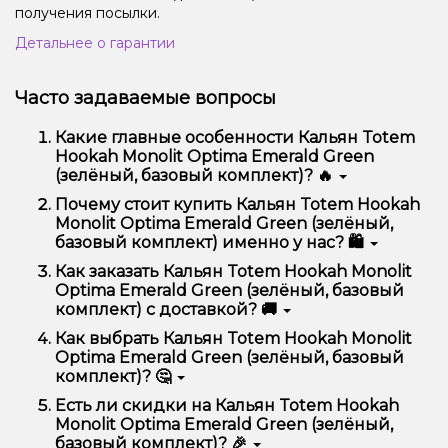
получения посылки.
Детальнее о гарантии
Часто задаваемые вопросы
Какие главные особенности Кальян Totem
Hookah Monolit Optima Emerald Green
(зелёный, базовый комплект)? 🔥
Кальян Totem Hookah Monolit Optima Emerald
Почему стоит купить Кальян Totem Hookah
Green (зелёный, базовый комплект) отличается
Monolit Optima Emerald Green (зелёный,
высоким качеством, удобством использования и
базовый комплект) именно у нас? 🛍️
надежностью.
Мы предлагаем только оригинальную продукцию,
Как заказать Кальян Totem Hookah Monolit
широкий ассортимент, выгодные цены и быструю
Optima Emerald Green (зелёный, базовый
доставку. Кроме того, у нас регулярные акции и
комплект) с доставкой? 🚚
скидки для клиентов!
Оформить заказ можно в несколько кликов:
Как выбрать Кальян Totem Hookah Monolit
Optima Emerald Green (зелёный, базовый
Добавьте Кальян Totem Hookah Monolit
комплект)? 🤔
Optima Emerald Green (зелёный, базовый
комплект) в корзину.
Выбор зависит от ваших предпочтений – например,
Есть ли скидки на Кальян Totem Hookah
Перейдите к оформлению заказа.
если это кальян, учитывайте размер, материал и тип
Monolit Optima Emerald Green (зелёный,
чаши, если вейп – мощность и вкус. Наши
Выберите удобный способ оплаты и
базовый комплект)? 🎉