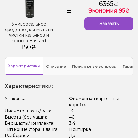
6365₴
=
Экономия 95₴
Заказать
Универсальное
средство для мытья и
чистки кальянов и
бонгов Bastard
150₴
Характеристики
Описание
Популярные вопросы
Гарант
Характеристики:
Упаковка:
Фирменная картонная
коробка
Диаметр шахты/тяга:
13
Высота (без чаши):
46
Вес шахты/комплекта:
3.4
Тип коннектора шланга:
Притирка
Разборной:
Да