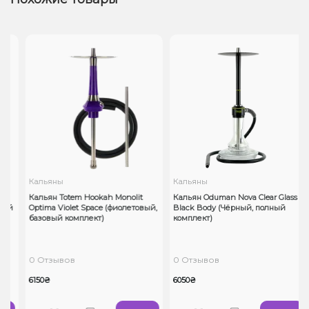
Кальяны
Кальяны
Кальян Totem Hookah Monolit
Кальян Oduman Nova Clear Glass
ый
Optima Violet Space (фиолетовый,
Black Body (Чёрный, полный
базовый комплект)
комплект)
0 Отзывов
0 Отзывов
6150₴
6050₴