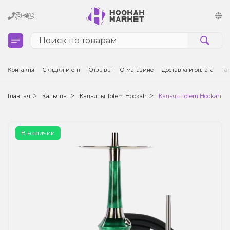
Кальяны
Контакты
Скидки и опт
Отзывы
О магазине
Доставка и оплата
Га
Табак для кальяна и кальянные смеси
Главная
Кальяны
Кальяны Totem Hookah
Кальян Totem Hookah Mo
Уголь для кальяна
В наличии
Чаши для кальяна
Аксессуары для кальяна
Электронные сигареты (POD)
Комплектующие для POD