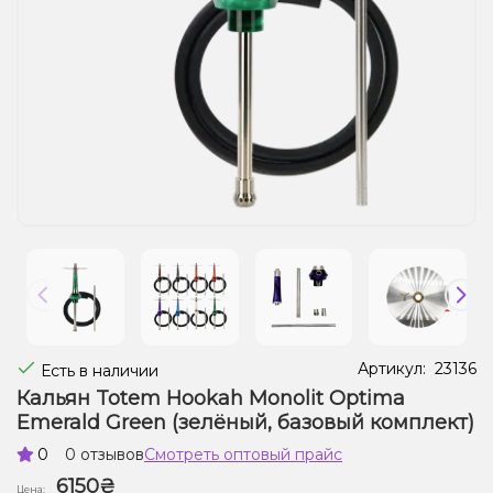
Жидкости для электронных сигарет
Подарочные наборы
Уценка
Артикул:
23136
Есть в наличии
Кальян Totem Hookah Monolit Optima
Emerald Green (зелёный, базовый комплект)
0
0 отзывов
Смотреть оптовый прайс
6150₴
Цена: