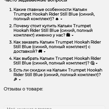
Часто задаваемые вопросы
Какие главные особенности Кальян
Trumpet Hookah Rider Still Blue (синий,
полный комплект)? 🔥
Кальян Trumpet Hookah Rider Still Blue (синий,
Почему стоит купить Кальян Trumpet
полный комплект) отличается высоким качеством,
Hookah Rider Still Blue (синий, полный
удобством использования и надежностью.
комплект) именно у нас? 🛍️
Мы предлагаем только оригинальную продукцию,
Как заказать Кальян Trumpet Hookah Rider
широкий ассортимент, выгодные цены и быструю
Still Blue (синий, полный комплект) с
доставку. Кроме того, у нас регулярные акции и
доставкой? 🚚
скидки для клиентов!
Оформить заказ можно в несколько кликов:
Как выбрать Кальян Trumpet Hookah Rider
Still Blue (синий, полный комплект)? 🤔
Добавьте Кальян Trumpet Hookah Rider Still
Blue (синий, полный комплект) в корзину.
Выбор зависит от ваших предпочтений – например,
Есть ли скидки на Кальян Trumpet Hookah
Перейдите к оформлению заказа.
если это кальян, учитывайте размер, материал и тип
Rider Still Blue (синий, полный комплект)?
чаши, если вейп – мощность и вкус. Наши
Выберите удобный способ оплаты и
🎉
менеджеры помогут подобрать идеальный вариант.
доставки.
Да! Мы регулярно проводим акции и предлагаем
Подтвердите заказ – мы быстро отправим его
Отзывы о товаре:
специальные предложения. Следите за
вам!
обновлениями на сайте и в нашем телеграмм-
Доставка доступна по всей Украине, сроки зависят
канале, чтобы не упустить выгодные предложения!
от вашего местоположения.