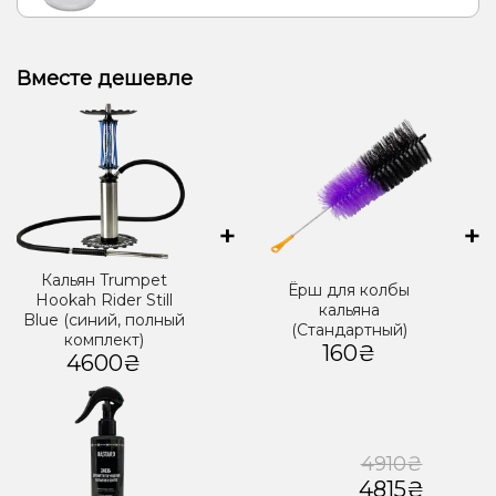
Вместе дешевле
+
+
Кальян Trumpet
Ёрш для колбы
Hookah Rider Still
кальяна
Blue (синий, полный
(Стандартный)
комплект)
160₴
4600₴
4910₴
4815₴