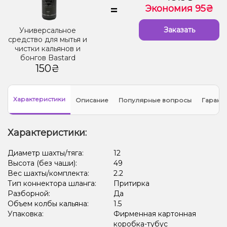
=
Экономия 95₴
Заказать
Универсальное
средство для мытья и
чистки кальянов и
бонгов Bastard
150₴
Характеристики
Описание
Популярные вопросы
Гарант
Характеристики:
Диаметр шахты/тяга:
12
Высота (без чаши):
49
Вес шахты/комплекта:
2.2
Тип коннектора шланга:
Притирка
Разборной:
Да
Объем колбы кальяна:
1.5
Упаковка:
Фирменная картонная
коробка-тубус