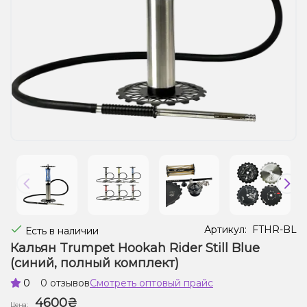
Жидкости для электронных сигарет
Подарочные наборы
Уценка
Артикул:
FTHR-BL
Есть в наличии
Кальян Trumpet Hookah Rider Still Blue
(синий, полный комплект)
0
0 отзывов
Смотреть оптовый прайс
4600₴
Цена: