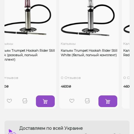
ы
Кальяны
Кальяны
Trumpet Hookah Rider Still
Кальян Trumpet Hookah Rider Still
Кальян Trumpe
озовый, полный
White (белый, полный комплект)
Red (красный
т)
ывов
0 Отзывов
0 Отзывов
4600₴
4600₴
Доставляем по всей Украине