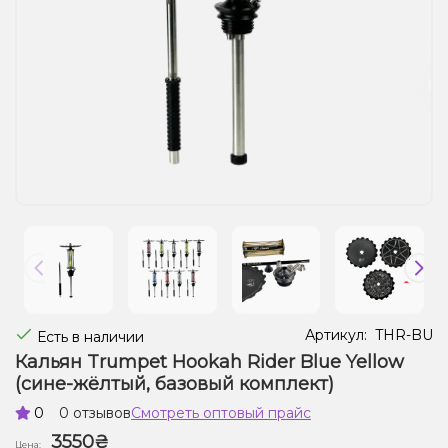
Жидкости для электронных сигарет
Подарочные наборы
Уценка
Артикул:
THR-BU
Есть в наличии
Кальян Trumpet Hookah Rider Blue Yellow
(сине-жёлтый, базовый комплект)
0
0 отзывов
Смотреть оптовый прайс
3550₴
Цена: