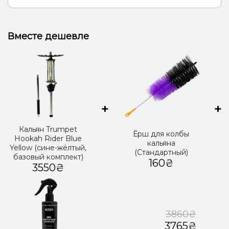
Вместе дешевле
+
+
Кальян Trumpet
Ёрш для колбы
Hookah Rider Blue
кальяна
Yellow (сине-жёлтый,
(Стандартный)
базовый комплект)
160₴
3550₴
3860₴
3765₴