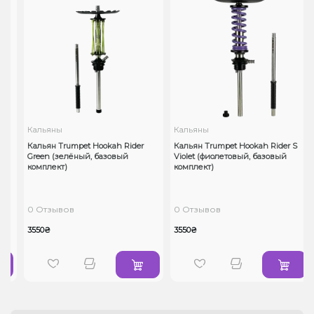
Кальяны
Кальяны
Кальян Trumpet Hookah Rider
Кальян Trumpet Hookah Rider S
)
Green (зелёный, базовый
Violet (фиолетовый, базовый
комплект)
комплект)
0 Отзывов
0 Отзывов
3550₴
3550₴