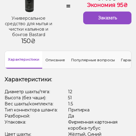
=
Экономия 95₴
Заказать
Универсальное
средство для мытья и
чистки кальянов и
бонгов Bastard
150₴
Характеристики
Описание
Популярные вопросы
Гарант
Характеристики:
Диаметр шахты/тяга:
12
Высота (без чаши):
51
Вес шахты/комплекта:
1.5
Тип коннектора шланга:
Притирка
Разборной:
Да
Упаковка:
Фирменная картонная
коробка-тубус
Цвет шахты:
Жёлтый, Синий