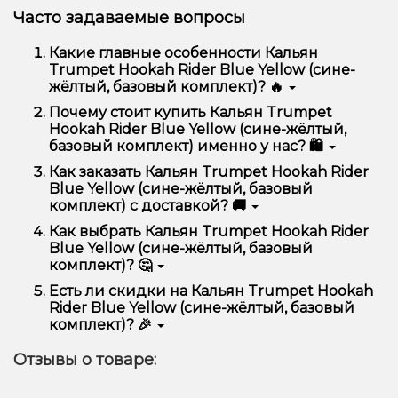
Часто задаваемые вопросы
Какие главные особенности Кальян
Trumpet Hookah Rider Blue Yellow (сине-
жёлтый, базовый комплект)? 🔥
Кальян Trumpet Hookah Rider Blue Yellow (сине-
Почему стоит купить Кальян Trumpet
жёлтый, базовый комплект) отличается высоким
Hookah Rider Blue Yellow (сине-жёлтый,
качеством, удобством использования и
базовый комплект) именно у нас? 🛍️
надежностью.
Мы предлагаем только оригинальную продукцию,
Как заказать Кальян Trumpet Hookah Rider
широкий ассортимент, выгодные цены и быструю
Blue Yellow (сине-жёлтый, базовый
доставку. Кроме того, у нас регулярные акции и
комплект) с доставкой? 🚚
скидки для клиентов!
Оформить заказ можно в несколько кликов:
Как выбрать Кальян Trumpet Hookah Rider
Blue Yellow (сине-жёлтый, базовый
Добавьте Кальян Trumpet Hookah Rider Blue
комплект)? 🤔
Yellow (сине-жёлтый, базовый комплект) в
корзину.
Выбор зависит от ваших предпочтений – например,
Есть ли скидки на Кальян Trumpet Hookah
Перейдите к оформлению заказа.
если это кальян, учитывайте размер, материал и тип
Rider Blue Yellow (сине-жёлтый, базовый
чаши, если вейп – мощность и вкус. Наши
Выберите удобный способ оплаты и
комплект)? 🎉
менеджеры помогут подобрать идеальный вариант.
доставки.
Да! Мы регулярно проводим акции и предлагаем
Подтвердите заказ – мы быстро отправим его
Отзывы о товаре:
специальные предложения. Следите за
вам!
обновлениями на сайте и в нашем телеграмм-
Доставка доступна по всей Украине, сроки зависят
канале, чтобы не упустить выгодные предложения!