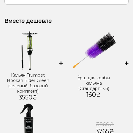
Вместе дешевле
+
+
Кальян Trumpet
Ёрш для колбы
Hookah Rider Green
кальяна
(зелёный, базовый
(Стандартный)
комплект)
160₴
3550₴
3860₴
3765₴