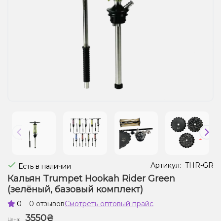
Жидкости для электронных сигарет
Подарочные наборы
Уценка
Артикул:
THR-GR
Есть в наличии
Кальян Trumpet Hookah Rider Green
(зелёный, базовый комплект)
0
0 отзывов
Смотреть оптовый прайс
3550₴
Цена: