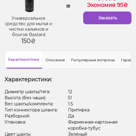
=
Экономия 95₴
Заказать
Универсальное
средство для мытья и
чистки кальянов и
бонгов Bastard
150₴
Характеристики
Описание
Популярные вопросы
Гарант
Характеристики:
Диаметр шахты/тяга:
12
Высота (без чаши):
51
Вес шахты/комплекта:
1.5
Тип коннектора шланга:
Притирка
Разборной:
Да
Упаковка:
Фирменная картонная
коробка-тубус
Цвет шахты:
Зелёный