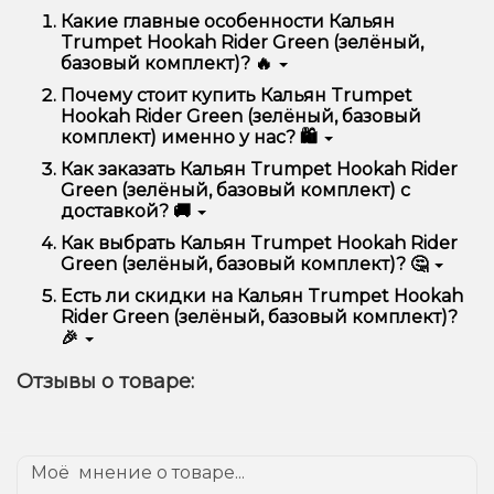
Какие главные особенности Кальян
Trumpet Hookah Rider Green (зелёный,
базовый комплект)? 🔥
Кальян Trumpet Hookah Rider Green (зелёный,
Почему стоит купить Кальян Trumpet
базовый комплект) отличается высоким качеством,
Hookah Rider Green (зелёный, базовый
удобством использования и надежностью.
комплект) именно у нас? 🛍️
Мы предлагаем только оригинальную продукцию,
Как заказать Кальян Trumpet Hookah Rider
широкий ассортимент, выгодные цены и быструю
Green (зелёный, базовый комплект) с
доставку. Кроме того, у нас регулярные акции и
доставкой? 🚚
скидки для клиентов!
Оформить заказ можно в несколько кликов:
Как выбрать Кальян Trumpet Hookah Rider
Green (зелёный, базовый комплект)? 🤔
Добавьте Кальян Trumpet Hookah Rider Green
(зелёный, базовый комплект) в корзину.
Выбор зависит от ваших предпочтений – например,
Есть ли скидки на Кальян Trumpet Hookah
Перейдите к оформлению заказа.
если это кальян, учитывайте размер, материал и тип
Rider Green (зелёный, базовый комплект)?
чаши, если вейп – мощность и вкус. Наши
Выберите удобный способ оплаты и
🎉
менеджеры помогут подобрать идеальный вариант.
доставки.
Да! Мы регулярно проводим акции и предлагаем
Подтвердите заказ – мы быстро отправим его
Отзывы о товаре:
специальные предложения. Следите за
вам!
обновлениями на сайте и в нашем телеграмм-
Доставка доступна по всей Украине, сроки зависят
канале, чтобы не упустить выгодные предложения!
от вашего местоположения.