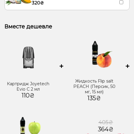
320₴
Вместе дешевле
+
+
Жидкость Flip salt
Картридж Joyetech
PEACH (Персик, 50
Evio C 2 мл
мг, 15 мл)
110₴
135₴
405₴
364₴