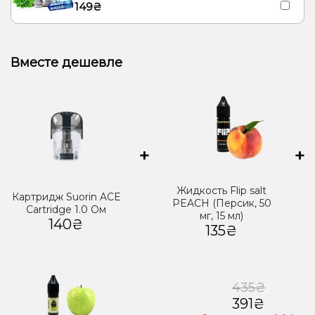
149₴
Вместе дешевле
+
+
Жидкость Flip salt
Картридж Suorin ACE
PEACH (Персик, 50
Cartridge 1.0 Ом
мг, 15 мл)
140₴
135₴
435₴
391₴