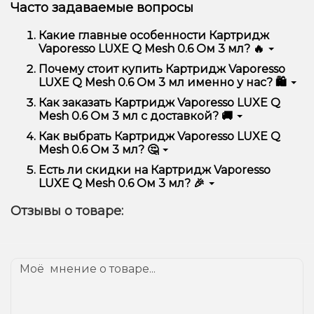
Часто задаваемые вопросы
Какие главные особенности Картридж
Vaporesso LUXE Q Mesh 0.6 Ом 3 мл? 🔥
Картридж Vaporesso LUXE Q Mesh 0.6 Ом 3 мл
Почему стоит купить Картридж Vaporesso
отличается высоким качеством, удобством
LUXE Q Mesh 0.6 Ом 3 мл именно у нас? 🛍️
использования и надежностью.
Мы предлагаем только оригинальную продукцию,
Как заказать Картридж Vaporesso LUXE Q
широкий ассортимент, выгодные цены и быструю
Mesh 0.6 Ом 3 мл с доставкой? 🚚
доставку. Кроме того, у нас регулярные акции и
скидки для клиентов!
Оформить заказ можно в несколько кликов:
Как выбрать Картридж Vaporesso LUXE Q
Mesh 0.6 Ом 3 мл? 🤔
Добавьте Картридж Vaporesso LUXE Q Mesh
0.6 Ом 3 мл в корзину.
Выбор зависит от ваших предпочтений – например,
Есть ли скидки на Картридж Vaporesso
Перейдите к оформлению заказа.
если это кальян, учитывайте размер, материал и тип
LUXE Q Mesh 0.6 Ом 3 мл? 🎉
чаши, если вейп – мощность и вкус. Наши
Выберите удобный способ оплаты и
менеджеры помогут подобрать идеальный вариант.
Да! Мы регулярно проводим акции и предлагаем
доставки.
Отзывы о товаре:
специальные предложения. Следите за
Подтвердите заказ – мы быстро отправим его
обновлениями на сайте и в нашем телеграмм-
вам!
канале, чтобы не упустить выгодные предложения!
Доставка доступна по всей Украине, сроки зависят
от вашего местоположения.