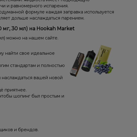
чи и равномерного испарения.
одуманной формуле каждая заправка используется
оляет дольше наслаждаться парением.
 мг, 30 мл) на Hookah Market
мл) можно на нашем сайте.
му найти свое идеальное
огим стандартам и полностью
и наслаждаться вашей новой
ё приятнее.
чтобы шопинг был простым и
щиков и брендов.