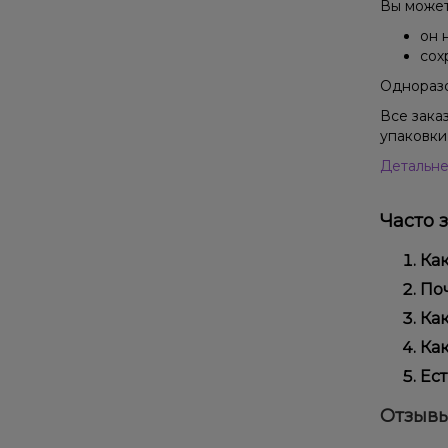
Вы может
он 
сох
Одноразо
Все зака
упаковки
Детальне
Часто 
Как
Наб
Поч
исп
Мы 
Как
Кро
Офо
Как
Выб
Ест
вей
Да!
Отзывы
наш