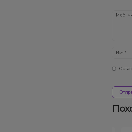
Дос
Остав
Отпра
Пох