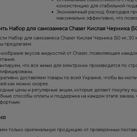
консистенцию для стабильной пода
Экономичный расход: благодаря пр
максимально эффективно, что позв
ить Набор для самозамеса Chaser Кислая Черника (50
ти Набор для самозамеса Chaser Кислая Черника (50 мг, 30 
мы предлагаем:
нообразие вкусов жидкостей от Chaser, позволяющее каждо
етание.
антируем, что все жижи для электронок производятся по стр
тифицированы.
ративно доставляем товары по всей Украине, чтобы вы могл
ей как можно скорее.
одные цены и регулярные акции, которые делают покупку ещ
бные способы оплаты и поддержка на каждом этапе заказа, 
фортным.
ия
ем только оригинальную продукцию от проверенных постав