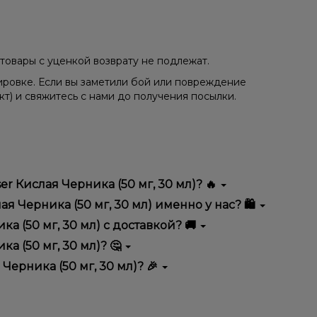
товары с уценкой возврату не подлежат.
ировке. Если вы заметили бой или повреждение
кт) и свяжитесь с нами до получения посылки.
 Кислая Черника (50 мг, 30 мл)? 🔥
ичается высоким качеством, удобством
 Черника (50 мг, 30 мл) именно у нас? 🛍️
тимент, выгодные цены и быструю доставку.
а (50 мг, 30 мл) с доставкой? 🚚
а (50 мг, 30 мл)? 🤔
г, 30 мл) в корзину.
ян, учитывайте размер, материал и тип чаши, если
Черника (50 мг, 30 мл)? 🎉
еальный вариант.
едложения. Следите за обновлениями на сайте и в
ния!