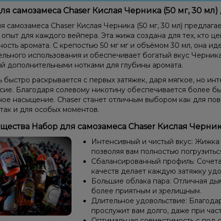
ля самозамеса Chaser Кислая Черника (50 мг, 30 мл
я самозамеса Chaser Кислая Черника (50 мг, 30 мл) предлаг
 опыт для каждого вейпера. Эта жижа создана для тех, кто це
ость аромата. С крепостью 50 мг мг и объёмом 30 мл, она и
ельного использования и обеспечивает богатый вкус Черника
й дополнительными нотками для глубины аромата.
 быстро раскрывается с первых затяжек, даря мягкое, но ин
сие. Благодаря солевому никотину обеспечивается более б
ое насыщение. Chaser станет отличным выбором как для по
 так и для особых моментов.
ества Набор для самозамеса Chaser Кислая Черника 
Интенсивный и чистый вкус: Жижка
позволяя вам полностью погрузиться
Сбалансированный профиль: Сочетан
качеств делает каждую затяжку уд
Большие облака пара: Отличная ды
более приятным и зрелищным.
Длительное удовольствие: Благода
прослужит вам долго, даже при час
Оптимальная совместимость с под 