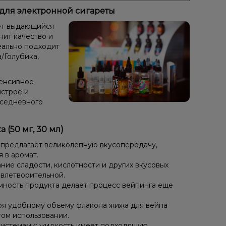
) для электронной сигареты
ает выдающийся
нит качество и
деально подходит
/Голубика,
тенсивное
ыстрое и
вседневного
(50 мг, 30 мл)
 предлагает великолепную вкусопередачу,
 в аромат.
ие сладости, кислотности и других вкусовых
овлетворительной.
мность продукта делает процесс вейпинга еще
ря удобному объему флакона жижа для вейпа
том использовании.
системами: жидкость имеет подходящую