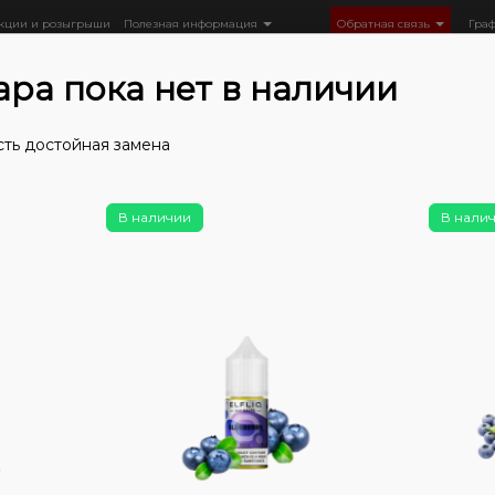
кции и розыгрыши
Полезная информация
Обратная связь
Гра
ара пока нет в наличии
сть достойная замена
Жидкость
Наборы
Наборы Chaser
Chaser for PODs (5
В наличии
В нали
Нет в 
Наб
Cha
мг,
0
0
Цена: