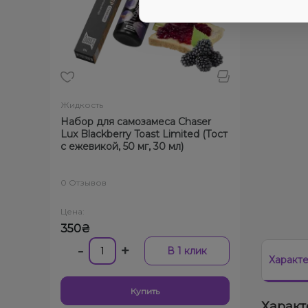
Жидкость
Набор для самозамеса Chaser
Lux Blackberry Toast Limited (Тост
с ежевикой, 50 мг, 30 мл)
0 Отзывов
Цена:
350₴
-
+
В 1 клик
Характ
Купить
Характ