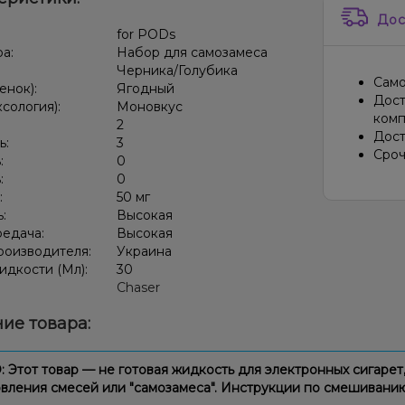
Дос
:
for PODs
ра:
Набор для самозамеса
Черника/Голубика
Само
енок):
Ягодный
Дост
ксология):
Моновкус
комп
:
2
Дост
ь:
3
Сроч
:
0
:
0
:
50 мг
ь:
Высокая
редача:
Высокая
роизводителя:
Украина
дкости (Мл):
30
Chaser
ие товара:
Этот товар — не готовая жидкость для электронных сигарет,
вления смесей или "самозамеса". Инструкции по смешиван