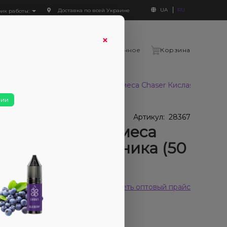
UA
RU
Доставка по всей Украине
фик работы:
×
Войти
Сравнение
Избранное
Корзина
0 мг, 30 мл)
Набор для самозамеса Chaser Кислая Черника (
чии
В наличии
наличии
Артикул:
28367
ор для самозамеса
ser Кислая Черника (50
 30 мл)
 отзывов
Смотреть оптовый прайс
330₴