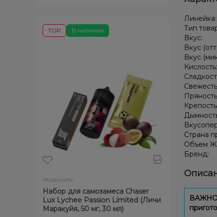
Линейка
Тип това
TOP
В наличии
Вкус:
Вкус (отт
Вкус (ми
Кислость
Сладкост
Свежесть
Пряность
Крепость
Дымност
Вкусопе
Страна п
Объем Жи
Бренд:
Описан
Жидкость
Набор для самозамеса Chaser
ВАЖНО: 
Lux Lychee Passion Limited (Личи
пригото
Маракуйя, 50 мг, 30 мл)