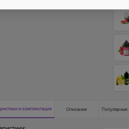
Вишня
Черни
еристики
и комплектация
Описание
Популярные 
еристики: