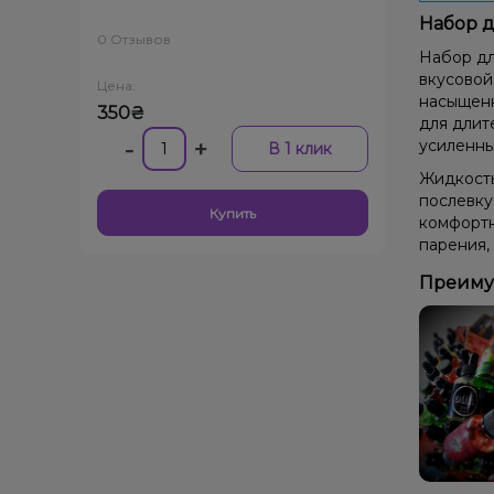
Набор д
0 Отзывов
Набор дл
вкусовой
Цена:
насыщенн
350₴
для длит
-
+
усиленны
В 1 клик
Жидкость
послевку
Купить
комфортн
парения,
Преимущ