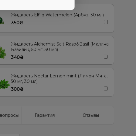
/Черешня, Смородина
Абрикос
ка/Голубика
Лёд/Холодок, Малина
Жидкость Elfliq Watermelon (Арбуз, 30 мл)
350₴
Жидкость Alchemist Salt Rasp&Basil (Малина
Базилик, 50 мг, 30 мл)
340₴
Жидкость Nectar Lemon mint (Лимон Мята,
50 мг, 30 мл)
300₴
вопросы
Гарантия
Отзывы