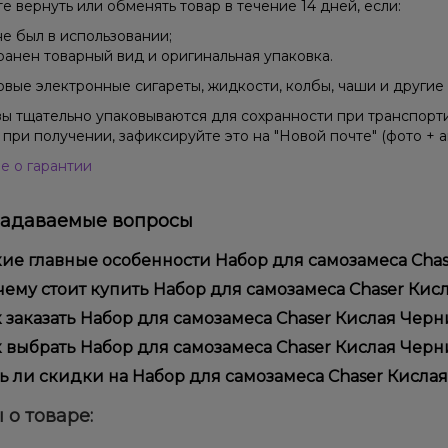
е вернуть или обменять товар в течение 14 дней, если:
не был в использовании;
ранен товарный вид и оригинальная упаковка.
вые электронные сигареты, жидкости, колбы, чаши и другие 
зы тщательно упаковываются для сохранности при транспорт
 при получении, зафиксируйте это на "Новой почте" (фото + а
е о гарантии
задаваемые вопросы
ие главные особенности Набор для самозамеса Chaser
ор для самозамеса Chaser Кислая Черника (50 мг, 30 мл) отл
ему стоит купить Набор для самозамеса Chaser Кислая
ользования и надежностью.
предлагаем только оригинальную продукцию, широкий ассор
 заказать Набор для самозамеса Chaser Кислая Черник
ме того, у нас регулярные акции и скидки для клиентов!
рмить заказ можно в несколько кликов:
 выбрать Набор для самозамеса Chaser Кислая Черник
Добавьте Набор для самозамеса Chaser Кислая Черника (50 м
ор зависит от ваших предпочтений – например, если это каль
ь ли скидки на Набор для самозамеса Chaser Кислая 
п – мощность и вкус. Наши менеджеры помогут подобрать ид
Перейдите к оформлению заказа.
 Мы регулярно проводим акции и предлагаем специальные пр
 о товаре:
Выберите удобный способ оплаты и доставки.
ем телеграмм-канале, чтобы не упустить выгодные предложе
Подтвердите заказ – мы быстро отправим его вам!