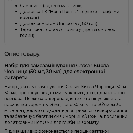
Самовивіз (
адреси магазинів
)
Доставка ТК "Нова Пошта" (згідно з тарифами
компанії)
Доставка містом Дніпро (від 80 грн)
Термінова доставка по місту (протягом двох
годин)
Опис товару:
Набір для самозамішування Chaser Кисла
Чорниця (50 мг, 30 мл) для електронної
сигарети
Набір для самозамішування Chaser Кисла Чорниця (50 мг,
30 мл) пропонує видатний смаковий досвід для кожного
вейпера. Ця жижа створена для тих, хто цінує якість та
насиченість аромату. З міцністю 50 мг мг та об'ємом 30
мл, вона ідеально підходить для тривалого використання
та забезпечує багатий смак Чорниця/Лохина, посилений
додатковими нотками для глибини аромату.
Рідина швидко розкривається з перших затяжок,