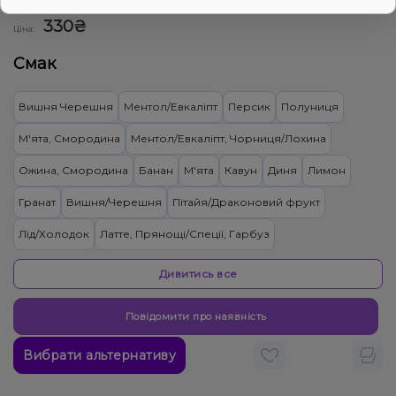
0
0 відгуків
Дивитись оптовий прайс
330₴
Ціна:
Смак
Вишня Черешня
Ментол/Евкаліпт
Персик
Полуниця
М'ята, Смородина
Ментол/Евкаліпт, Чорниця/Лохина
Ожина, Смородина
Банан
М'ята
Кавун
Диня
Лимон
Гранат
Вишня/Черешня
Пітайя/Драконовий фрукт
Лід/Холодок
Латте, Прянощі/Спеції, Гарбуз
Вино, Прянощі/Спеції
Ваніль, Ялинка, М'ята
Лічі, Маракуя
Дивитись все
Ожина, Пиріг/Кондитерка
Обліпиха
Повідомити про наявність
Малина, Чорниця/Лохина
Виноград
Диня, Манго
Вибрати альтернативу
Мандарин
Тютюн
Яблуко
Ананас
Ківі
Груша/Дюшес
Малина
Лайм
Лічі
Грейпфрут
Кактус
Смородина