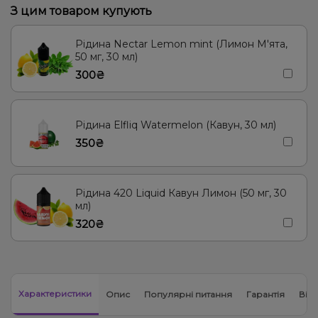
З цим товаром купують
Суниця
М'ята, Яблуко
Вишня/Черешня, Смородина
Рідина Nectar Lemon mint (Лимон М'ята,
Абрикос
Чорниця/Лохина
Лід/Холодок, Малина
50 мг, 30 мл)
300₴
Рідина Elfliq Watermelon (Кавун, 30 мл)
350₴
Рідина 420 Liquid Кавун Лимон (50 мг, 30
мл)
320₴
Характеристики
Опис
Популярні питання
Гарантія
Відг