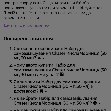
при транспортуванні. Якщо ви помітили бій або
пошкодження упаковки при отриманні, зафіксуйте це на
"Новій пошті" (фото + акт) та зв'яжіться з нами до
отримання посилки.
Детальніше про гарантію
Поширені запитання
Які основні особливості Набір для
самозамішування Chaser Кисла Чорниця (50
мг, 30 мл)? 🔥
Набір для самозамішування Chaser Кисла Чорниця
Чому варто купити Набір для
(50 мг, 30 мл) відрізняється високою якістю,
самозамішування Chaser Кисла Чорниця (50
зручністю використання та надійністю.
мг, 30 мл) саме у нас? 🛍️
Ми пропонуємо тільки оригінальну продукцію,
Як замовити Набір для самозамішування
широкий асортимент, вигідні ціни та швидку
Chaser Кисла Чорниця (50 мг, 30 мл) з
доставку. Крім того, у нас регулярні акції та знижки
доставкою? 🚚
для клієнтів!
Оформити замовлення можна в кілька кліків:
Як вибрати Набір для самозамішування
Chaser Кисла Чорниця (50 мг, 30 мл)? 🤔
Додайте Набір для самозамішування Chaser
Кисла Чорниця (50 мг, 30 мл) до кошика.
Вибір залежить від ваших уподобань – наприклад,
Чи є знижки на Набір для самозамішування