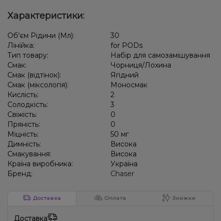
Характеристики:
Об'єм Рідини (Мл):
30
Лінійка:
for PODs
Тип товару:
Набір для самозамішування
Смак:
Чорниця/Лохина
Смак (відтінок):
Ягідний
Смак (міксологія):
Моносмак
Кислість:
2
Солодкість:
3
Свіжість:
0
Пряність:
0
Міцність:
50 мг
Димність:
Висока
Смакування:
Висока
Країна виробника:
Україна
Бренд:
Chaser
Доставка
Оплата
Знижки
Доставка