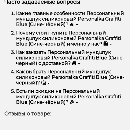
Часто задаваемые вопросы
Какие главные особенности Персональный
мундштук силиконовый Personalka Graffiti
Blue (Сине-чёрный)? 🔥
Персональный мундштук силиконовый Personalka
Почему стоит купить Персональный
Graffiti Blue (Сине-чёрный) отличается высоким
мундштук силиконовый Personalka Graffiti
качеством, удобством использования и
Blue (Сине-чёрный) именно у нас? 🛍️
надежностью.
Мы предлагаем только оригинальную продукцию,
Как заказать Персональный мундштук
широкий ассортимент, выгодные цены и быструю
силиконовый Personalka Graffiti Blue (Сине-
доставку. Кроме того, у нас регулярные акции и
чёрный) с доставкой? 🚚
скидки для клиентов!
Оформить заказ можно в несколько кликов:
Как выбрать Персональный мундштук
силиконовый Personalka Graffiti Blue (Сине-
Добавьте Персональный мундштук
чёрный)? 🤔
силиконовый Personalka Graffiti Blue (Сине-
чёрный) в корзину.
Выбор зависит от ваших предпочтений – например,
Есть ли скидки на Персональный
Перейдите к оформлению заказа.
если это кальян, учитывайте размер, материал и тип
мундштук силиконовый Personalka Graffiti
чаши, если вейп – мощность и вкус. Наши
Выберите удобный способ оплаты и
Blue (Сине-чёрный)? 🎉
менеджеры помогут подобрать идеальный вариант.
доставки.
Да! Мы регулярно проводим акции и предлагаем
Подтвердите заказ – мы быстро отправим его
Отзывы о товаре:
специальные предложения. Следите за
вам!
обновлениями на сайте и в нашем телеграмм-
Доставка доступна по всей Украине, сроки зависят
канале, чтобы не упустить выгодные предложения!
от вашего местоположения.