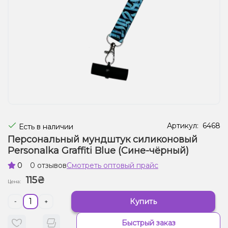
Жидкости для электронных сигарет
Подарочные наборы
Уценка
Артикул:
6468
Есть в наличии
Персональный мундштук силиконовый
Personalka Graffiti Blue (Сине-чёрный)
0
0 отзывов
Смотреть оптовый прайс
115₴
Цена:
Купить
-
+
Быстрый заказ