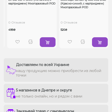
картриджем) Многоразовый POD
(Красно-синий, с картриджем)
OD
Многоразовый POD
0 Отзывов
0 Отзывов
499₴
520₴
Доставляем по всей Украине
нашу продукцию можно приобрести из любой
точки
5 магазинов в Днепре и округе
не только онлайн, но и рядом с вами
Заказывай товар с самовывозом