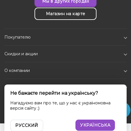
Мы в других городах
Магазин на карте
Покупателю
Скидки и акции
О компании
Каталог
Не бажаєте перейти на українську?
Социальные сети
Нагадуємо вам про те, що у нас є україномовна
версія сайту ;)
УКРАЇНСЬКА
РУССКИЙ