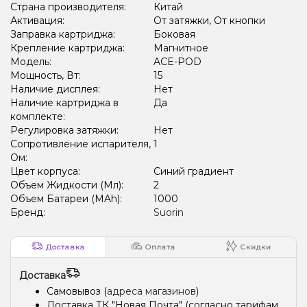
Страна производителя:
Китай
Активация:
От затяжки, От кнопки
Заправка картриджа:
Боковая
Крепление картриджа:
Магнитное
Модель:
ACE-POD
Мощность, Вт:
15
Наличие дисплея:
Нет
Наличие картриджа в
Да
комплекте:
Регулировка затяжки:
Нет
Сопротивление испарителя,
1
Ом:
Цвет корпуса:
Синий градиент
Объем Жидкости (Мл):
2
Объем Батареи (MAh):
1000
Бренд:
Suorin
Доставка
Оплата
Скидки
Доставка
Самовывоз (
адреса магазинов
)
Доставка ТК "Новая Почта" (согласно тарифам