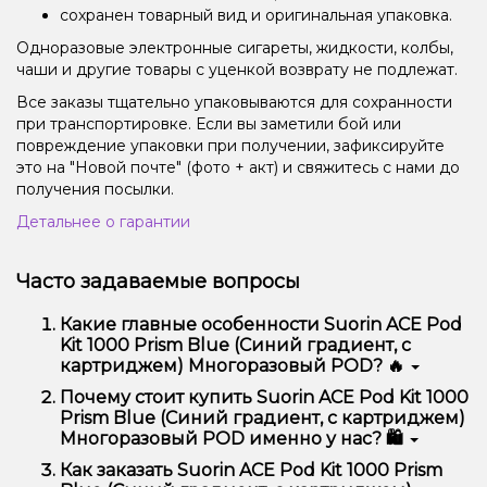
сохранен товарный вид и оригинальная упаковка.
Одноразовые электронные сигареты, жидкости, колбы,
чаши и другие товары с уценкой возврату не подлежат.
Все заказы тщательно упаковываются для сохранности
при транспортировке. Если вы заметили бой или
повреждение упаковки при получении, зафиксируйте
это на "Новой почте" (фото + акт) и свяжитесь с нами до
получения посылки.
Детальнее о гарантии
Часто задаваемые вопросы
Какие главные особенности Suorin ACE Pod
Kit 1000 Prism Blue (Синий градиент, с
картриджем) Многоразовый POD? 🔥
Suorin ACE Pod Kit 1000 Prism Blue (Синий
Почему стоит купить Suorin ACE Pod Kit 1000
градиент, с картриджем) Многоразовый POD
Prism Blue (Синий градиент, с картриджем)
отличается высоким качеством, удобством
Многоразовый POD именно у нас? 🛍️
использования и надежностью.
Мы предлагаем только оригинальную продукцию,
Как заказать Suorin ACE Pod Kit 1000 Prism
широкий ассортимент, выгодные цены и быструю