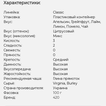
Характеристики:
Арбуз, Жвачка (фруктовая), Лёд/Холодок
Линейка:
Classic
Упаковка:
Пластиковый контейнер
Кактус, Киви, Лайм, Лёд/Холодок, Лимон
Вкус:
Апельсин, Грейпфрут, Лайм,
Арбуз, Клубника, Лёд/Холодок, Малина
Лимон, Помело, Чай
Вкус (оттенок):
Цитрусовый
Лёд/Холодок, Лемонграсс, Малина, Черника/Голубика
Вкус (миксология):
Микс
Кислость:
3
Лёд/Холодок, Черника/Голубика
Сладкость:
2
Свежесть:
0
Виноград, Лайм, Лёд/Холодок, Энергетик
Пряность:
0
Крепость:
Средний
Арбуз, Лёд/Холодок, Малина, Смородина
Дымность:
Высокая
Арбуз, Лайм, Текила
Лимон, Маракуйя, Шампанское
Виски
Вкусопередача:
Высокая
Жаростойкость:
Высокая
Конфеты, Яблоко
Мороженое, Фисташки
Вафли
Рекомендуемая чаша:
Глина прямоток
Сырьё:
Virginia, Burley
Маракуйя
Мультифрукт, Овсянка/Хлопья
Страна производителя:
Украина
Фасовка:
100 г
Алкоголь, Ликер, Сливки/Крем
Ягоды
Фейхоа
Тыква
Бренд:
420
Елка, Ягоды
Карамель, Молоко
Тархун
Конфеты, Цитрусы