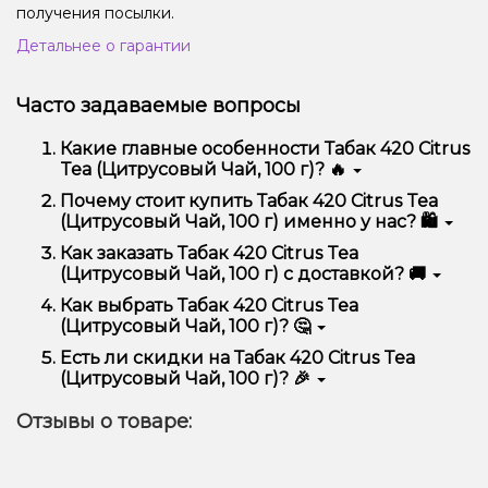
получения посылки.
Детальнее о гарантии
Часто задаваемые вопросы
Какие главные особенности Табак 420 Citrus
Tea (Цитрусовый Чай, 100 г)? 🔥
Табак 420 Citrus Tea (Цитрусовый Чай, 100 г)
Почему стоит купить Табак 420 Citrus Tea
отличается высоким качеством, удобством
(Цитрусовый Чай, 100 г) именно у нас? 🛍️
использования и надежностью.
Мы предлагаем только оригинальную продукцию,
Как заказать Табак 420 Citrus Tea
широкий ассортимент, выгодные цены и быструю
(Цитрусовый Чай, 100 г) с доставкой? 🚚
доставку. Кроме того, у нас регулярные акции и
скидки для клиентов!
Оформить заказ можно в несколько кликов:
Как выбрать Табак 420 Citrus Tea
(Цитрусовый Чай, 100 г)? 🤔
Добавьте Табак 420 Citrus Tea (Цитрусовый
Чай, 100 г) в корзину.
Выбор зависит от ваших предпочтений – например,
Есть ли скидки на Табак 420 Citrus Tea
Перейдите к оформлению заказа.
если это кальян, учитывайте размер, материал и тип
(Цитрусовый Чай, 100 г)? 🎉
чаши, если вейп – мощность и вкус. Наши
Выберите удобный способ оплаты и
менеджеры помогут подобрать идеальный вариант.
Да! Мы регулярно проводим акции и предлагаем
доставки.
Отзывы о товаре:
специальные предложения. Следите за
Подтвердите заказ – мы быстро отправим его
обновлениями на сайте и в нашем телеграмм-
вам!
канале, чтобы не упустить выгодные предложения!
Доставка доступна по всей Украине, сроки зависят