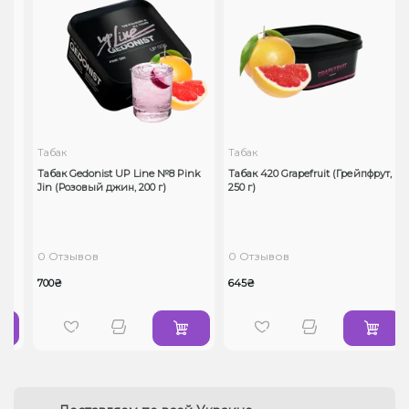
Табак
Табак
Табак Gedonist UP Line №8 Pink
Табак 420 Grapefruit (Грейпфрут,
Jin (Розовый джин, 200 г)
250 г)
0 Отзывов
0 Отзывов
700₴
645₴