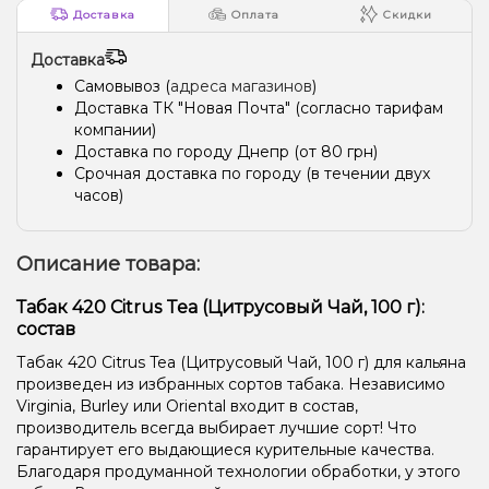
Доставка
Оплата
Скидки
Пирог/Кондитерка, Яблоко
Грейпфрут, Манго, Помело
Доставка
Ваниль, Мороженое
Апельсин, Лайм, Ром
Ананас, Йогурт
Самовывоз (
адреса магазинов
)
Маракуйя, Нектарин, Яблоко
Ежевика
Клюква
Конфеты
Доставка ТК "Новая Почта" (согласно тарифам
компании)
Апельсин, Лайм, Лёд/Холодок, Малина
Доставка по городу Днепр (от 80 грн)
Срочная доставка по городу (в течении двух
часов)
Описание товара:
Табак 420 Citrus Tea (Цитрусовый Чай, 100 г):
состав
Табак 420 Citrus Tea (Цитрусовый Чай, 100 г) для кальяна
произведен из избранных сортов табака. Независимо
Virginia, Burley или Oriental входит в состав,
производитель всегда выбирает лучшие сорт! Что
гарантирует его выдающиеся курительные качества.
Благодаря продуманной технологии обработки, у этого