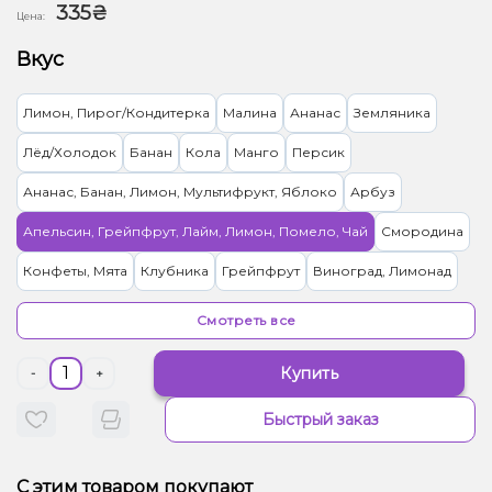
335₴
Цена:
Вкус
Лимон, Пирог/Кондитерка
Малина
Ананас
Земляника
Лёд/Холодок
Банан
Кола
Манго
Персик
Ананас, Банан, Лимон, Мультифрукт, Яблоко
Арбуз
Апельсин, Грейпфрут, Лайм, Лимон, Помело, Чай
Смородина
Конфеты, Мята
Клубника
Грейпфрут
Виноград, Лимонад
Вишня/Черешня
Черника/Голубика
Лимон
Апельсин
Смотреть все
Дыня
Лёд/Холодок, Ягоды
Кокос, Печенье
Купить
-
+
Груша/Дюшес, Лимонад
Мята, Цитрусы
Быстрый заказ
Виноград, Лёд/Холодок, Ягоды
Барбарис, Конфеты
Облепиха
Киви
Гранат
Лимонад
С этим товаром покупают