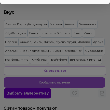
335₴
Цена:
Вкус
Лимон, Пирог/Кондитерка
Малина
Ананас
Земляника
Лёд/Холодок
Банан
Конфеты, Яблоко
Кола
Манго
Персик
Ананас, Банан, Лимон, Мультифрукт, Яблоко
Арбуз
Апельсин, Грейпфрут, Лайм, Лимон, Помело, Чай
Смородина
Конфеты, Мята
Клубника
Грейпфрут
Виноград, Лимонад
Вишня/Черешня
Черника/Голубика
Лимон
Апельсин
Смотреть все
Дыня
Лёд/Холодок, Ягоды
Кокос, Печенье
Сообщить о наличии
Груша/Дюшес, Лимонад
Мята, Цитрусы
Выбрать альтернативу
Виноград, Лёд/Холодок, Ягоды
Барбарис, Конфеты
Облепиха
Киви
Гранат
Лимонад
С этим товаром покупают