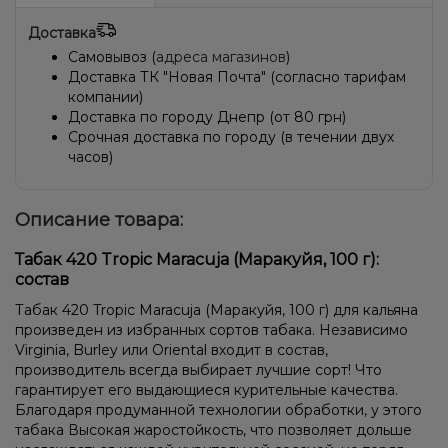
Пирог/Кондитерка, Яблоко
Грейпфрут, Манго, Помело
Доставка
Ваниль, Мороженое
Апельсин, Лайм, Ром
Ананас, Йогурт
Самовывоз (
адреса магазинов
)
Доставка ТК "Новая Почта" (согласно тарифам
Маракуйя, Нектарин, Яблоко
Ежевика
Клюква
Конфеты
компании)
Доставка по городу Днепр (от 80 грн)
Апельсин, Лайм, Лёд/Холодок, Малина
Срочная доставка по городу (в течении двух
часов)
Описание товара:
Табак 420 Tropic Maracuja (Маракуйя, 100 г):
состав
Табак 420 Tropic Maracuja (Маракуйя, 100 г) для кальяна
произведен из избранных сортов табака. Независимо
Virginia, Burley или Oriental входит в состав,
производитель всегда выбирает лучшие сорт! Что
гарантирует его выдающиеся курительные качества.
Благодаря продуманной технологии обработки, у этого
табака Высокая жаростойкость, что позволяет дольше