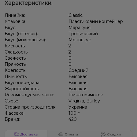
Характеристики:
Арбуз, Жвачка (фруктовая), Лёд/Холодок
Линейка:
Classic
Кактус, Киви, Лайм, Лёд/Холодок, Лимон
Упаковка:
Пластиковый контейнер
Вкус:
Маракуйя
Арбуз, Клубника, Лёд/Холодок, Малина
Вкус (оттенок):
Тропический
Вкус (миксология):
Моновкус
Лёд/Холодок, Лемонграсс, Малина, Черника/Голубика
Кислость:
2
Сладкость:
2
Лёд/Холодок, Черника/Голубика
Свежесть:
0
Пряность:
0
Виноград, Лайм, Лёд/Холодок, Энергетик
Крепость:
Средний
Арбуз, Лёд/Холодок, Малина, Смородина
Дымность:
Высокая
Вкусопередача:
Высокая
Арбуз, Лайм, Текила
Лимон, Маракуйя, Шампанское
Виски
Жаростойкость:
Высокая
Рекомендуемая чаша:
Глина прямоток
Мороженое, Фисташки
Вафли
Маракуйя
Сырьё:
Virginia, Burley
Страна производителя:
Украина
Мультифрукт, Овсянка/Хлопья
Фасовка:
100 г
Бренд:
420
Алкоголь, Ликер, Сливки/Крем
Ягоды
Фейхоа
Тыква
Елка, Ягоды
Карамель, Молоко
Тархун
Конфеты, Цитрусы
Доставка
Оплата
Скидки