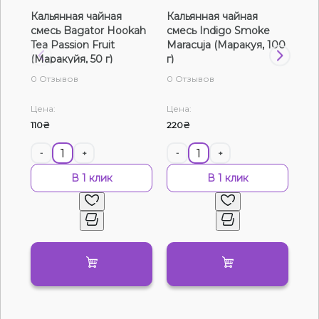
Кальянная чайная
Кальянная чайная
Таб
Жидкости для электронных сигарет
смесь Bagator Hookah
смесь Indigo Smoke
Ma
Tea Passion Fruit
Maracuja (Маракуя, 100
250
Подарочные наборы
(Маракуйя, 50 г)
г)
0 Отзывов
0 Отзывов
0 О
Уценка
Цена:
Цена:
Цен
110₴
220₴
64
-
+
-
+
-
В 1 клик
В 1 клик
Нет в наличии
Артикул:
5115
Табак 420 Tropic Maracuja (Маракуйя, 100 г)
0
0 отзывов
Смотреть оптовый прайс