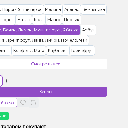
, Пирог/Кондитерка
Малина
Ананас
Земляника
олодок
Банан
Кола
Манго
Персик
, Банан, Лимон, Мультифрукт, Яблоко
Арбуз
ин, Грейпфрут, Лайм, Лимон, Помело, Чай
дина
Конфеты, Мята
Клубника
Грейпфрут
рад, Лимонад
Вишня/Черешня
Смотреть все
ка/Голубика
Лимон
Апельсин
Дыня
+
олодок, Ягоды
Кокос, Печенье
/Дюшес, Лимонад
Мята, Цитрусы
Купить
ад, Лёд/Холодок, Ягоды
Барбарис, Конфеты
й заказ
иха
Киви
Гранат
Лимонад
чии
рут, Лимонад, Манго
Лайм
Помело
м товаром покупают