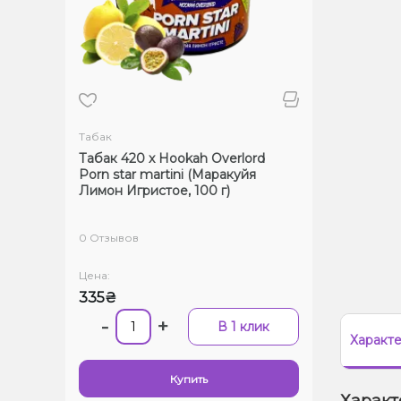
Табак
Табак 420 x Hookah Overlord
Porn star martini (Маракуйя
Лимон Игристое, 100 г)
0 Отзывов
Цена:
335₴
-
+
В 1 клик
Характ
Купить