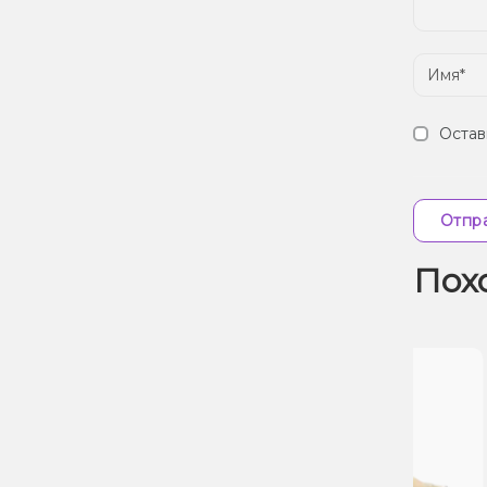
Остав
Отпра
Пох
Скидка 7%