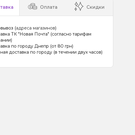
еное, Персик
Ананас, Дыня, Лёд/Холодок, Манго
тавка
Оплата
Скидки
 Жвачка (фруктовая), Лёд/Холодок
, Киви, Лайм, Лёд/Холодок, Лимон
вывоз (
адреса магазинов
)
 Клубника, Лёд/Холодок, Малина
авка ТК "Новая Почта" (согласно тарифам
ании)
лодок, Лемонграсс, Малина, Черника/Голубика
авка по городу Днепр (от 80 грн)
ная доставка по городу (в течении двух часов)
олодок, Черника/Голубика
ад, Лайм, Лёд/Холодок, Энергетик
 Лёд/Холодок, Малина, Смородина
 Лайм, Текила
Лимон, Маракуйя, Шампанское
Конфеты, Яблоко
Мороженое, Фисташки
Маракуйя
Мультифрукт, Овсянка/Хлопья
ль, Ликер, Сливки/Крем
Ягоды
Фейхоа
Тыква
Ягоды
Карамель, Молоко
Тархун