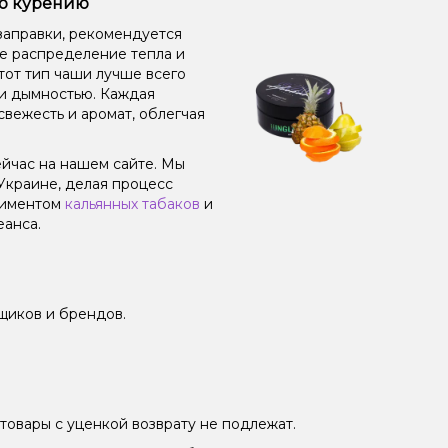
по курению
заправки, рекомендуется
ое распределение тепла и
от тип чаши лучше всего
 и дымностью. Каждая
свежесть и аромат, облегчая
сейчас на нашем сайте. Мы
Украине, делая процесс
тиментом
кальянных табаков
и
еанса.
щиков и брендов.
товары с уценкой возврату не подлежат.