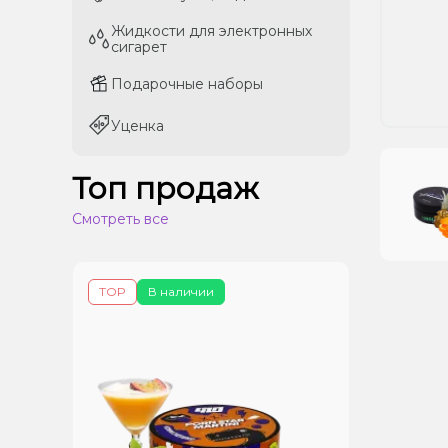
Жидкости для электронных
Жидкости для электронных
сигарет
сигарет
Подарочные наборы
Подарочные наборы
Уценка
Уценка
Топ продаж
Смотреть все
TOP
В наличии