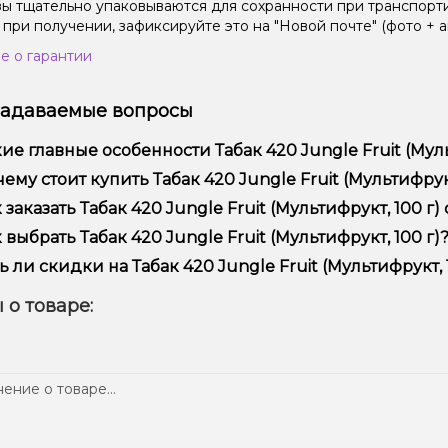
зы тщательно упаковываются для сохранности при транспорт
 при получении, зафиксируйте это на "Новой почте" (фото + а
е о гарантии
задаваемые вопросы
ие главные особенности Табак 420 Jungle Fruit (Мульт
ак 420 Jungle Fruit (Мультифрукт, 100 г) отличается высоким
ему стоит купить Табак 420 Jungle Fruit (Мультифрукт,
ежностью.
предлагаем только оригинальную продукцию, широкий ассор
 заказать Табак 420 Jungle Fruit (Мультифрукт, 100 г)
ме того, у нас регулярные акции и скидки для клиентов!
рмить заказ можно в несколько кликов:
 выбрать Табак 420 Jungle Fruit (Мультифрукт, 100 г)?
Добавьте Табак 420 Jungle Fruit (Мультифрукт, 100 г) в корз
ор зависит от ваших предпочтений – например, если это каль
ь ли скидки на Табак 420 Jungle Fruit (Мультифрукт, 1
п – мощность и вкус. Наши менеджеры помогут подобрать ид
Перейдите к оформлению заказа.
 Мы регулярно проводим акции и предлагаем специальные пр
 о товаре:
Выберите удобный способ оплаты и доставки.
ем телеграмм-канале, чтобы не упустить выгодные предложе
Подтвердите заказ – мы быстро отправим его вам!
тавка доступна по всей Украине, сроки зависят от вашего м