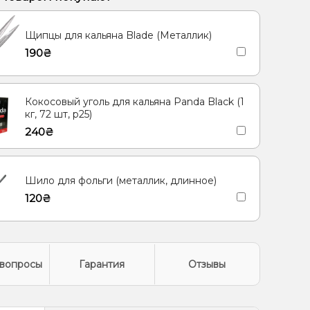
я/Драконий фрукт
Щипцы для кальяна Blade (Металлик)
, Апельсин, Банан, Кокос
Лимонад, Мандарин
190₴
Черника/Голубика
/Дюшес, Клубника, Лёд/Холодок, Мята
Кокосовый уголь для кальяна Panda Black (1
 Дыня, Лёд/Холодок, Мята
кг, 72 шт, р25)
240₴
/Черешня, Грейпфрут, Кола, Лёд/Холодок
 Клубника, Лёд/Холодок
Шило для фольги (металлик, длинное)
рут, Киви, Клубника, Лёд/Холодок
120₴
/Дюшес, Лёд/Холодок, Персик
лодок, Манго, Папайя, Помело
 Дыня, Грейпфрут, Лёд/Холодок
вопросы
Гарантия
Отзывы
 Киви, Клубника, Лёд/Холодок