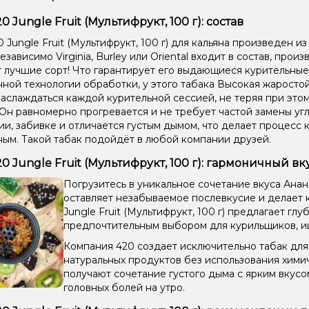
Конфе
0 Jungle Fruit (Мультифрукт, 100 г): состав
Грейпф
 Jungle Fruit (Мультифрукт, 100 г) для кальяна произведен и
езависимо Virginia, Burley или Oriental входит в состав, прои
Апельс
 лучшие сорт! Что гарантирует его выдающиеся курительные
ной технологии обработки, у этого табака Высокая жаростой
Мараку
аслаждаться каждой курительной сессией, не теряя при этом
 Он равномерно прогревается и не требует частой замены угл
Конфе
и, забивке и отличается густым дымом, что делает процесс 
ым. Такой табак подойдёт в любой компании друзей.
20 Jungle Fruit (Мультифрукт, 100 г): гармоничный вк
Погрузитесь в уникальное сочетание вкуса Анан
оставляет незабываемое послевкусие и делает 
Jungle Fruit (Мультифрукт, 100 г) предлагает глу
предпочтительным выбором для курильщиков, и
Компания 420 создает исключительно табак для 
натуральных продуктов без использования хими
получают сочетание густого дыма с ярким вкус
головных болей на утро.