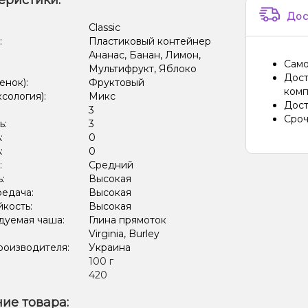
еристики:
Морож
Дос
Арбуз,
:
Classic
:
Пластиковый контейнер
Кактус
Ананас, Банан, Лимон,
Само
Мультифрукт, Яблоко
Арбуз,
Дост
енок):
Фруктовый
комп
ксология):
Микс
Лёд/Хо
Дост
:
3
Сроч
ь:
3
Лёд/Х
:
0
Виногр
:
0
:
Средний
Арбуз,
ь:
Высокая
редача:
Высокая
Арбуз,
кость:
Высокая
дуемая чаша:
Глина прямоток
Виски
Virginia, Burley
роизводителя:
Украина
Вафли
:
100 г
Алкого
420
Елка, 
ие товара: