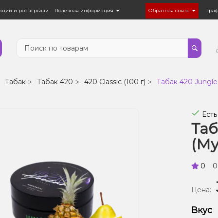
кции и розыгрыши
Полезная информация
Обратная связь
Гра
Табак
Табак 420
420 Classic (100 г)
Табак 420 Jungle 
Есть
Таб
(Му
0
0
Цена:
Вкус