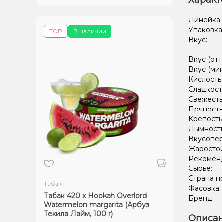
Характ
Линейка
Упаковка
TOP
В наличии
Вкус:
Вкус (отт
Вкус (ми
Кислость
Сладкост
Свежесть
Пряность
Крепость
Дымност
Вкусопе
Жаростой
Рекомен
Сырьё:
Страна п
Табак
Фасовка
Табак 420 x Hookah Overlord
Бренд:
Watermelon margarita (Арбуз
Текила Лайм, 100 г)
Описан