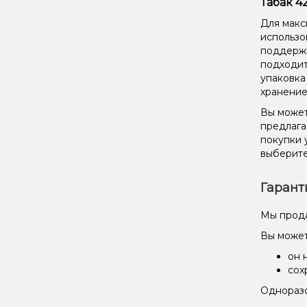
Табак 4
Для макс
использо
поддержи
подходит
упаковка
хранение
Вы может
предлага
покупки 
выберите
Гарант
Мы прода
Вы может
он 
сох
Одноразо