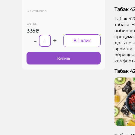
Табак 42
0 Отзывов
Табак 420
Цена:
табака. Н
335₴
выбирает
продуман
-
+
В 1 клик
дольше н
аромата.
обращени
Купить
комфортн
Табак 4