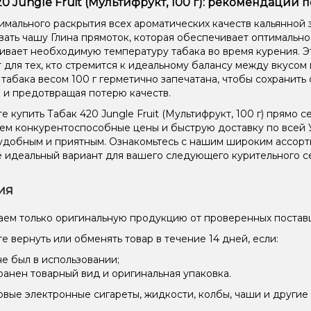
20 Jungle Fruit (Мультифрукт, 100 г): рекомендации 
имального раскрытия всех ароматических качеств кальянной 
вать чашу Глина прямоток, которая обеспечивает оптимальн
вает необходимую температуру табака во время курения. Эт
 для тех, кто стремится к идеальному балансу между вкусом
 табака весом 100 г герметично запечатана, чтобы сохранить 
 и предотвращая потерю качеств.
е купить Табак 420 Jungle Fruit (Мультифрукт, 100 г) прямо 
ем конкурентоспособные цены и быструю доставку по всей 
удобным и приятным. Ознакомьтесь с нашим широким ассор
 идеальный вариант для вашего следующего курительного с
ия
ем только оригинальную продукцию от проверенных постав
е вернуть или обменять товар в течение 14 дней, если:
не был в использовании;
ранен товарный вид и оригинальная упаковка.
вые электронные сигареты, жидкости, колбы, чаши и другие 