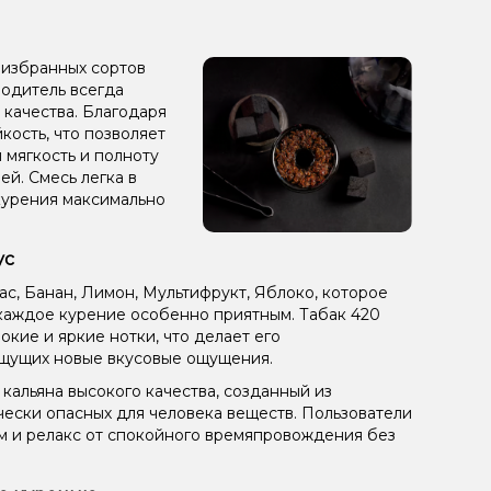
ты, Цитрусы
Пирог/Кондитерка, Яблоко
рут, Манго, Помело
Ваниль, Мороженое
з избранных сортов
зводитель всегда
ин, Лайм, Ром
Ананас, Йогурт
 качества. Благодаря
кость, что позволяет
йя, Нектарин, Яблоко
Ежевика
Клюква
 мягкость и полноту
ей. Смесь легка в
ты
Апельсин, Лайм, Лёд/Холодок, Малина
курения максимально
ус
ас, Банан, Лимон, Мультифрукт, Яблоко, которое
каждое курение особенно приятным. Табак 420
бокие и яркие нотки, что делает его
щущих новые вкусовые ощущения.
кальяна высокого качества, созданный из
чески опасных для человека веществ. Пользователи
ом и релакс от спокойного времяпровождения без