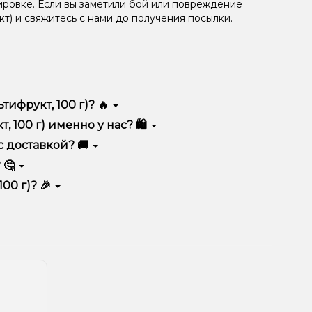
ировке. Если вы заметили бой или повреждение
кт) и свяжитесь с нами до получения посылки.
ифрукт, 100 г)? 🔥
 качеством, удобством использования и
 100 г) именно у нас? 🛍️
тимент, выгодные цены и быструю доставку.
 с доставкой? 🚚
 🤔
ину.
ян, учитывайте размер, материал и тип чаши, если
00 г)? 🎉
еальный вариант.
едложения. Следите за обновлениями на сайте и в
ния!
естоположения.