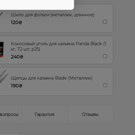
Шило для фольги (металлик, длинное)
120₴
Кокосовый уголь для кальяна Panda Black (1
кг, 72 шт, р25)
240₴
Щипцы для кальяна Blade (Металлик)
190₴
вопросы
Гарантия
Отзывы