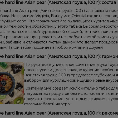
ve hard line Asian pear (Азиатская груша, 100 г): состав
e hard line Asian pear (Азиатская груша, 100 г) для кальяна п
бака. Независимо Virginia, Burley или Oriental входит в соста
 лучшие сорт! Что гарантирует его выдающиеся курительные
ной технологии обработки, у этого табака Высокая жаростой
аслаждаться каждой курительной сессией, не теряя при этом
 Он равномерно прогревается и не требует частой замены угл
и, забивке и отличается густым дымом, что делает процесс 
ым. Такой табак подойдёт в любой компании друзей.
ve hard line Asian pear (Азиатская груша, 100 г): гарм
Погрузитесь в уникальное сочетание вкуса Гру
послевкусие и делает каждое курение особенно п
(Азиатская груша, 100 г) предлагает глубокие и
выбором для курильщиков, ищущих новые вкусо
Компания 5ive создает исключительно табак для
натуральных продуктов без использования хими
получают сочетание густого дыма с ярким вкус
головных болей на утро.
ve hard line Asian pear (Азиатская груша, 100 г): ре