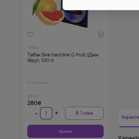
Табак
Табак 5ive hard line G Fruit (Джи
Фрут, 100 г)
0 Отзывов
Цена:
280₴
-
+
В 1 клик
Характ
Купить
Характ