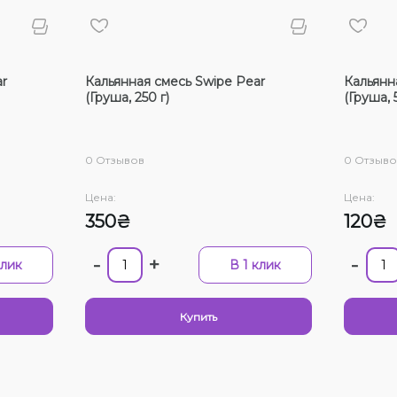
Вкус
Кактус
r
Кальянная смесь Swipe Pear
Кальянн
Лимон
(Груша, 250 г)
(Груша, 
Грейп
Барба
0 Отзывов
0 Отзыво
Чай, Ч
Цена:
Цена:
Морож
350₴
120₴
Пирог
-
+
-
клик
В 1 клик
Киви
Апель
Выбра
Купить
Нет в 
С эти