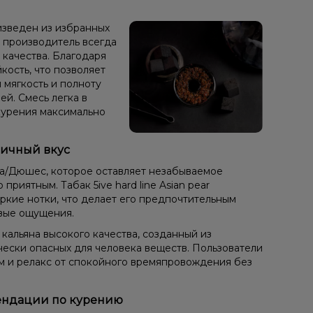
роизведен из избранных
в, производитель всегда
 качества. Благодаря
кость, что позволяет
 мягкость и полноту
ей. Смесь легка в
курения максимально
оничный вкус
ша/Дюшес, которое оставляет незабываемое
риятным. Табак 5ive hard line Asian pear
 яркие нотки, что делает его предпочтительным
вые ощущения.
 кальяна высокого качества, созданный из
чески опасных для человека веществ. Пользователи
ом и релакс от спокойного времяпровождения без
комендации по курению