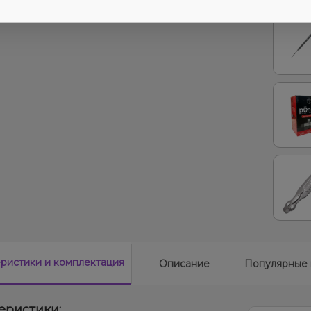
еристики
и комплектация
Описание
Популярные 
еристики: