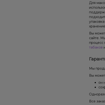
Для макс
использо
поддержи
подходит
упаковка
хранение
Вы можете
сайте. М
процесс 
табаков
и
Гарант
Мы прода
Вы может
он 
сох
Одноразо
Все зака