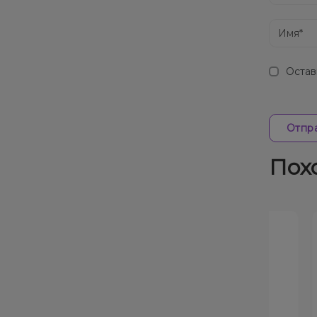
Остав
Отпра
Пох
Скид