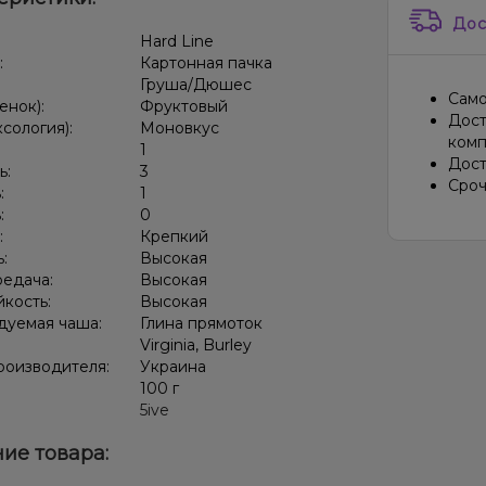
Дос
:
Hard Line
:
Картонная пачка
Груша/Дюшес
Само
енок):
Фруктовый
Дост
ксология):
Моновкус
комп
:
1
Дост
ь:
3
Сроч
:
1
:
0
:
Крепкий
ь:
Высокая
редача:
Высокая
кость:
Высокая
дуемая чаша:
Глина прямоток
Virginia, Burley
роизводителя:
Украина
:
100 г
5ive
ие товара: