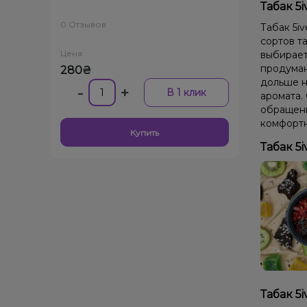
Табак 5i
0 Отзывов
Табак 5iv
сортов та
Цена:
выбирает
продуман
280₴
дольше н
-
+
В 1 клик
аромата.
обращени
комфортн
Купить
Табак 5i
Табак 5i