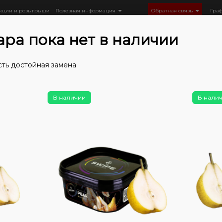
кции и розыгрыши
Полезная информация
Обратная связь
Гра
ара пока нет в наличии
сть достойная замена
Табак
Табак 5ive
5ive Hard Line (100 г)
Табак 5ive hard
В наличии
В нали
Нет в 
Таб
pea
г)
0
0
Цена: