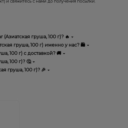
кт) и свяжитесь с нами до получения посылки.
r (Азиатская груша, 100 г)? 🔥
тся высоким качеством, удобством использования и
тская груша, 100 г) именно у нас? 🛍️
тимент, выгодные цены и быструю доставку.
уша, 100 г) с доставкой? 🚚
ша, 100 г)? 🤔
0 г) в корзину.
ян, учитывайте размер, материал и тип чаши, если
ая груша, 100 г)? 🎉
еальный вариант.
едложения. Следите за обновлениями на сайте и в
ния!
естоположения.