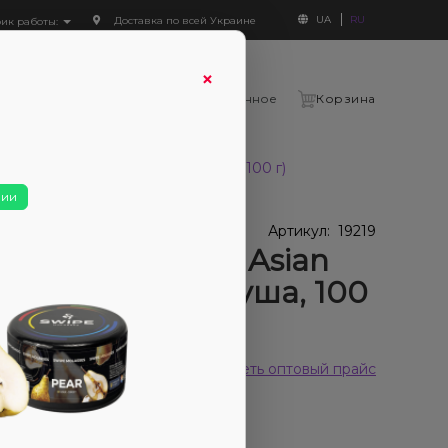
UA
RU
Доставка по всей Украине
фик работы:
×
Войти
Сравнение
Избранное
Корзина
 line Asian pear (Азиатская груша, 100 г)
чии
В наличии
наличии
Артикул:
19219
ак 5ive hard line Asian
r (Азиатская груша, 100
 отзывов
Смотреть оптовый прайс
280₴