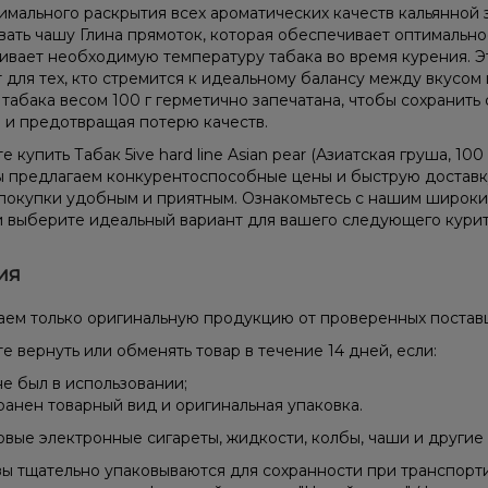
имального раскрытия всех ароматических качеств кальянной 
вать чашу Глина прямоток, которая обеспечивает оптимальн
вает необходимую температуру табака во время курения. Эт
 для тех, кто стремится к идеальному балансу между вкусом
 табака весом 100 г герметично запечатана, чтобы сохранить 
 и предотвращая потерю качеств.
 купить Табак 5ive hard line Asian pear (Азиатская груша, 10
ы предлагаем конкурентоспособные цены и быструю доставку
покупки удобным и приятным. Ознакомьтесь с нашим широк
 выберите идеальный вариант для вашего следующего курит
ия
ем только оригинальную продукцию от проверенных постав
е вернуть или обменять товар в течение 14 дней, если:
не был в использовании;
ранен товарный вид и оригинальная упаковка.
вые электронные сигареты, жидкости, колбы, чаши и другие 
зы тщательно упаковываются для сохранности при транспорт