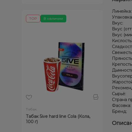
Линейка
Упаковка
TOP
В наличии
Вкус:
Вкус (отт
Вкус (ми
Кислость
Сладкост
Свежесть
Пряность
Крепость
Дымност
Вкусопе
Жаростой
Рекомен
Сырьё:
Страна п
Фасовка
Табак
Бренд:
Табак 5ive hard line Cola (Кола,
100 г)
Описан