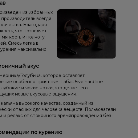
тав
 произведен из избранных
в, производитель всегда
 качества. Благодаря
кость, что позволяет
 мягкость и полноту
ей. Смесь легка в
курения максимально
армоничный вкус
 Черника/Голубика, которое оставляет
ние особенно приятным. Табак 5ive hard line
 глубокие и яркие нотки, что делает его
щущих новые вкусовые ощущения.
 кальяна высокого качества, созданный из
чески опасных для человека веществ. Пользователи
ом и релакс от спокойного времяпровождения без
 рекомендации по курению