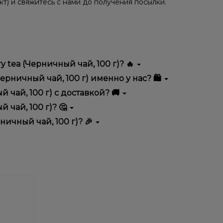
кт) и свяжитесь с нами до получения посылки.
y tea (Черничный чай, 100 г)? 🔥
ается высоким качеством, удобством использования и
Черничный чай, 100 г) именно у нас? 🛍️
тимент, выгодные цены и быструю доставку.
й чай, 100 г) с доставкой? 🚚
 чай, 100 г)? 🤔
100 г) в корзину.
ян, учитывайте размер, материал и тип чаши, если
рничный чай, 100 г)? 🎉
еальный вариант.
едложения. Следите за обновлениями на сайте и в
ния!
естоположения.