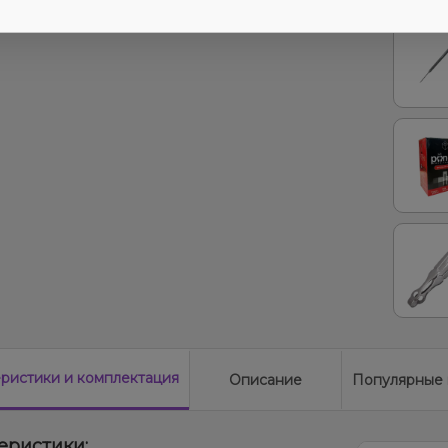
еристики
и комплектация
Описание
Популярные 
еристики: