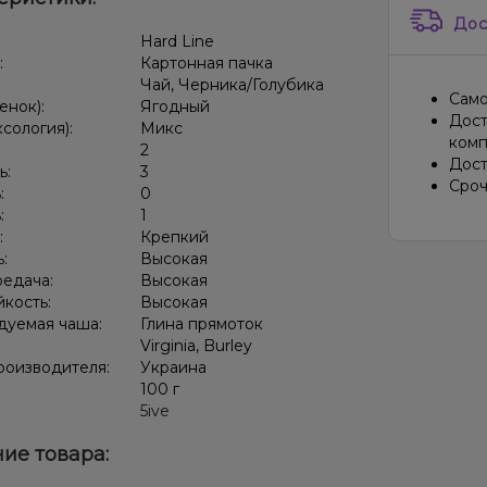
Дос
:
Hard Line
:
Картонная пачка
Чай, Черника/Голубика
Само
енок):
Ягодный
Дост
ксология):
Микс
комп
:
2
Дост
ь:
3
Сроч
:
0
:
1
:
Крепкий
ь:
Высокая
редача:
Высокая
кость:
Высокая
дуемая чаша:
Глина прямоток
Virginia, Burley
роизводителя:
Украина
:
100 г
5ive
ие товара: