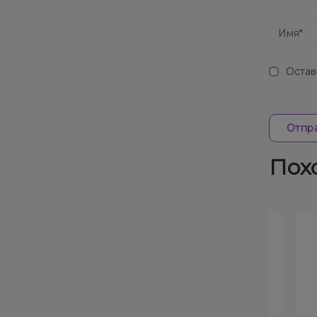
Остав
Отпра
Пох