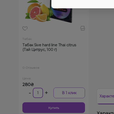
Табак
Табак 5ive hard line Thai citrus
(Тай Цитрус, 100 г)
0 Отзывов
Цена:
280₴
-
+
В 1 клик
Характ
Купить
Характ