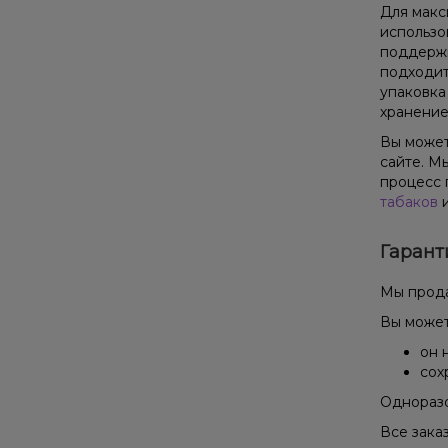
Для макс
использо
поддержи
подходит
упаковка
хранение
Вы можете
сайте. М
процесс 
табаков
и
Гарант
Мы прода
Вы может
он 
сох
Одноразо
Все зака