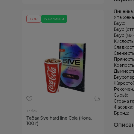
Линейка
Упаковка
TOP
В наличии
Вкус:
Вкус (отт
Вкус (ми
Кислость
Сладкост
Свежесть
Пряность
Крепость
Дымност
Вкусопе
Жаростой
Рекомен
Сырьё:
Страна п
Фасовка
Табак
Бренд:
Табак 5ive hard line Cola (Кола,
100 г)
Описан