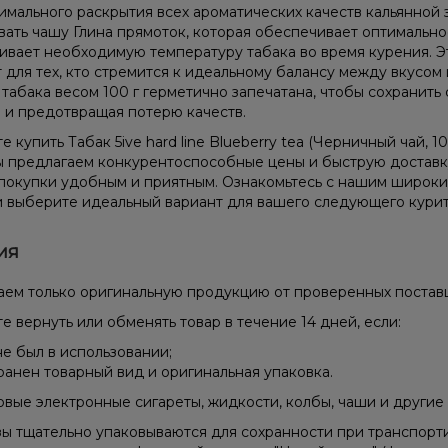
имального раскрытия всех ароматических качеств кальянной 
вать чашу Глина прямоток, которая обеспечивает оптимальн
вает необходимую температуру табака во время курения. Эт
 для тех, кто стремится к идеальному балансу между вкусом
 табака весом 100 г герметично запечатана, чтобы сохранить 
 и предотвращая потерю качеств.
 купить Табак 5ive hard line Blueberry tea (Черничный чай, 1
ы предлагаем конкурентоспособные цены и быструю доставку
покупки удобным и приятным. Ознакомьтесь с нашим широк
 выберите идеальный вариант для вашего следующего курит
ия
ем только оригинальную продукцию от проверенных постав
е вернуть или обменять товар в течение 14 дней, если:
не был в использовании;
ранен товарный вид и оригинальная упаковка.
вые электронные сигареты, жидкости, колбы, чаши и другие 
зы тщательно упаковываются для сохранности при транспорт