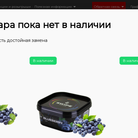
кции и розыгрыши
Полезная информация
Обратная связь
Гра
ара пока нет в наличии
сть достойная замена
Табак
Табак 5ive
5ive Hard Line (100 г)
Табак 5ive har
В наличии
В нали
Нет в 
Таб
Blu
чай
0
0
Цена: