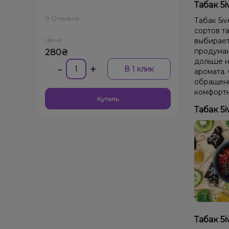
Табак 5i
0 Отзывов
Табак 5iv
сортов та
Цена:
выбирает
продуман
280₴
дольше н
-
+
В 1 клик
аромата.
обращени
комфортн
Купить
Табак 5i
Табак 5