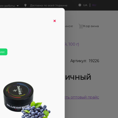
UA
RU
Доставка по всей Украине
фик работы:
×
Войти
Сравнение
Избранное
Корзина
d line Blueberry tea (Черничный чай, 100 г)
чии
В наличии
наличии
Артикул:
19226
ак 5ive hard line
eberry tea (Черничный
, 100 г)
 отзывов
Смотреть оптовый прайс
280₴