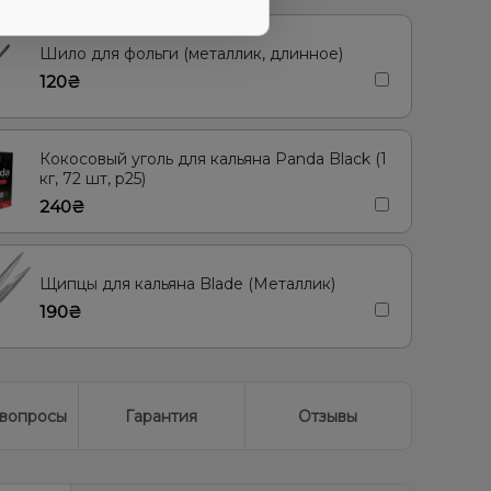
Шило для фольги (металлик, длинное)
120₴
Кокосовый уголь для кальяна Panda Black (1
кг, 72 шт, р25)
240₴
Щипцы для кальяна Blade (Металлик)
190₴
вопросы
Гарантия
Отзывы