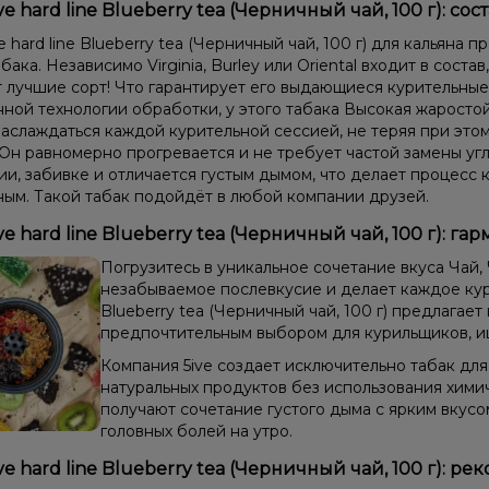
ve hard line Blueberry tea (Черничный чай, 100 г): сос
e hard line Blueberry tea (Черничный чай, 100 г) для кальяна
бака. Независимо Virginia, Burley или Oriental входит в соста
 лучшие сорт! Что гарантирует его выдающиеся курительные
ной технологии обработки, у этого табака Высокая жаростой
аслаждаться каждой курительной сессией, не теряя при этом
 Он равномерно прогревается и не требует частой замены угл
и, забивке и отличается густым дымом, что делает процесс 
ым. Такой табак подойдёт в любой компании друзей.
ve hard line Blueberry tea (Черничный чай, 100 г): г
Погрузитесь в уникальное сочетание вкуса Чай,
незабываемое послевкусие и делает каждое куре
Blueberry tea (Черничный чай, 100 г) предлагает
предпочтительным выбором для курильщиков, и
Компания 5ive создает исключительно табак для
натуральных продуктов без использования хими
получают сочетание густого дыма с ярким вкус
головных болей на утро.
ive hard line Blueberry tea (Черничный чай, 100 г):