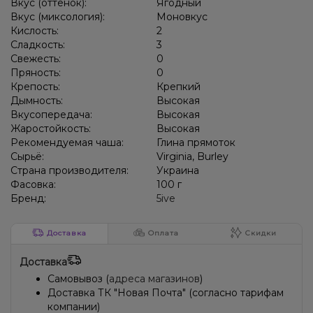
Вкус (оттенок):
Ягодный
Вкус (миксология):
Моновкус
Кислость:
2
Сладкость:
3
Свежесть:
0
Пряность:
0
Крепость:
Крепкий
Дымность:
Высокая
Вкусопередача:
Высокая
Жаростойкость:
Высокая
Рекомендуемая чаша:
Глина прямоток
Сырьё:
Virginia, Burley
Страна производителя:
Украина
Фасовка:
100 г
Бренд:
5ive
Доставка
Оплата
Скидки
Доставка
Самовывоз (
адреса магазинов
)
Доставка ТК "Новая Почта" (согласно тарифам
компании)