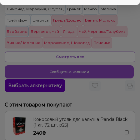
Лимонад, Маракуйя, Огурец
Гранат
Манго
Малина
Грейпфрут
Цитрусы
Груша/Дюшес
Банан, Молоко
Барбарис
Бергамот, Чай
Ягоды
Чай, Черника/Голубика
Вишня/Черешня
Мороженое, Шоколад
Печенье
Пирог/Кондитерка, Сливки/Крем
Персик
Энергетик
Киви
Смотреть все
Виноград, Лёд/Холодок
Лимон
Ананас
Апельсин, Лимон
Сообщить о наличии
Вафли
Дыня
Лимонад, Личи
Выбрать альтернативу
С этим товаром покупают
Кокосовый уголь для кальяна Panda Black
(1 кг, 72 шт, р25)
240₴