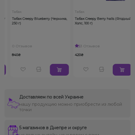
Табак
Табак
or
Табак Creepy Blueberry (Черника,
Табак Creepy Berry halls (Ягодный
250 г)
Холс, 100 г)
0 Отзывов
5
3 Отзывов
840₴
420₴
Доставляем по всей Украине
нашу продукцию можно приобрести из любой
точки
5 магазинов в Днепре и округе
не только онлайн, но и рядом с вами