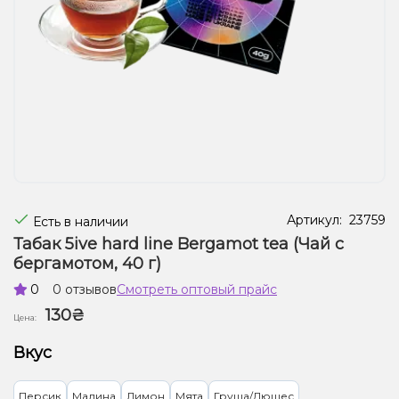
Жидкости для электронных сигарет
Подарочные наборы
Уценка
Артикул:
23759
Есть в наличии
Табак 5ive hard line Bergamot tea (Чай с
бергамотом, 40 г)
0
0 отзывов
Смотреть оптовый прайс
130₴
Цена:
Вкус
Персик
Малина
Лимон
Мята
Груша/Дюшес