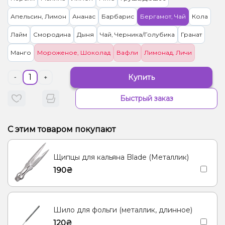
Апельсин, Лимон
Ананас
Барбарис
Бергамот, Чай
Кола
Лайм
Смородина
Дыня
Чай, Черника/Голубика
Гранат
Манго
Мороженое, Шоколад
Вафли
Лимонад, Личи
Купить
-
+
Быстрый заказ
С этим товаром покупают
Щипцы для кальяна Blade (Металлик)
190₴
Шило для фольги (металлик, длинное)
120₴