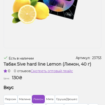
Жидкости для электронных сигарет
Подарочные наборы
Уценка
Артикул:
23753
Есть в наличии
Табак 5ive hard line Lemon (Лимон, 40 г)
0
0 отзывов
Смотреть оптовый прайс
130₴
Цена:
Вкус
Персик
Малина
Лимон
Мята
Груша/Дюшес