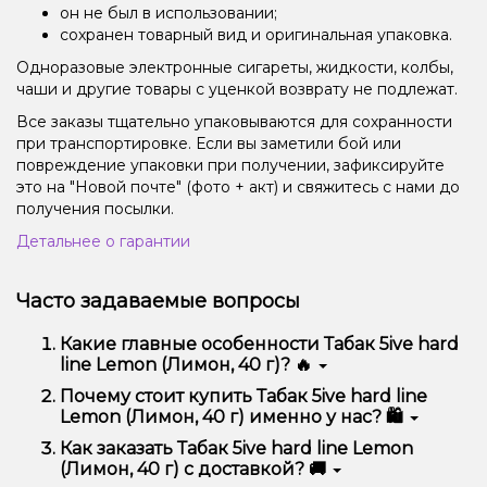
он не был в использовании;
сохранен товарный вид и оригинальная упаковка.
Одноразовые электронные сигареты, жидкости, колбы,
чаши и другие товары с уценкой возврату не подлежат.
Все заказы тщательно упаковываются для сохранности
при транспортировке. Если вы заметили бой или
повреждение упаковки при получении, зафиксируйте
это на "Новой почте" (фото + акт) и свяжитесь с нами до
получения посылки.
Детальнее о гарантии
Часто задаваемые вопросы
Какие главные особенности Табак 5ive hard
line Lemon (Лимон, 40 г)? 🔥
Табак 5ive hard line Lemon (Лимон, 40 г) отличается
Почему стоит купить Табак 5ive hard line
высоким качеством, удобством использования и
Lemon (Лимон, 40 г) именно у нас? 🛍️
надежностью.
Мы предлагаем только оригинальную продукцию,
Как заказать Табак 5ive hard line Lemon
широкий ассортимент, выгодные цены и быструю
(Лимон, 40 г) с доставкой? 🚚
доставку. Кроме того, у нас регулярные акции и