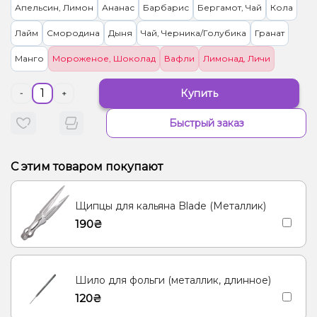
Апельсин, Лимон
Ананас
Барбарис
Бергамот, Чай
Кола
Лайм
Смородина
Дыня
Чай, Черника/Голубика
Гранат
Манго
Мороженое, Шоколад
Вафли
Лимонад, Личи
Купить
-
+
Быстрый заказ
С этим товаром покупают
Щипцы для кальяна Blade (Металлик)
190₴
Шило для фольги (металлик, длинное)
120₴