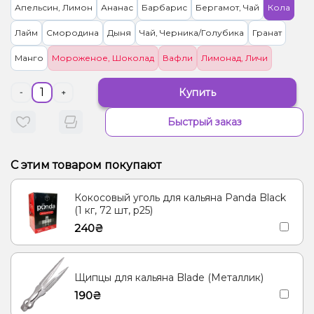
Апельсин, Лимон
Ананас
Барбарис
Бергамот, Чай
Кола
Лайм
Смородина
Дыня
Чай, Черника/Голубика
Гранат
Манго
Мороженое, Шоколад
Вафли
Лимонад, Личи
Купить
-
+
Быстрый заказ
С этим товаром покупают
Кокосовый уголь для кальяна Panda Black
(1 кг, 72 шт, р25)
240₴
Щипцы для кальяна Blade (Металлик)
190₴