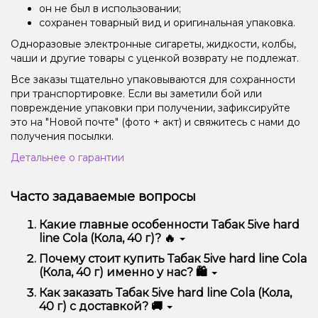
он не был в использовании;
сохранен товарный вид и оригинальная упаковка.
Одноразовые электронные сигареты, жидкости, колбы,
чаши и другие товары с уценкой возврату не подлежат.
Все заказы тщательно упаковываются для сохранности
при транспортировке. Если вы заметили бой или
повреждение упаковки при получении, зафиксируйте
это на "Новой почте" (фото + акт) и свяжитесь с нами до
получения посылки.
Детальнее о гарантии
Часто задаваемые вопросы
Какие главные особенности Табак 5ive hard
line Cola (Кола, 40 г)? 🔥
Табак 5ive hard line Cola (Кола, 40 г) отличается
Почему стоит купить Табак 5ive hard line Cola
высоким качеством, удобством использования и
(Кола, 40 г) именно у нас? 🛍️
надежностью.
Мы предлагаем только оригинальную продукцию,
Как заказать Табак 5ive hard line Cola (Кола,
широкий ассортимент, выгодные цены и быструю
40 г) с доставкой? 🚚
доставку. Кроме того, у нас регулярные акции и