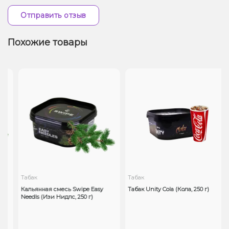
Отправить отзыв
Похожие товары
Табак
Табак
0
Кальянная смесь Swipe Easy
Табак Unity Cola (Кола, 250 г)
Needls (Изи Нидлс, 250 г)