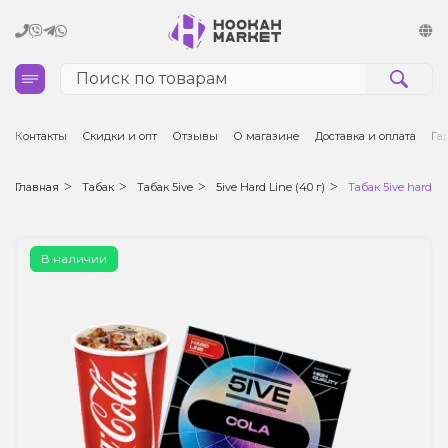
Кальяны
Контакты
Скидки и опт
Отзывы
О магазине
Доставка и оплата
Га
Табак для кальяна и кальянные смеси
Главная
Табак
Табак 5ive
5ive Hard Line (40 г)
Табак 5ive hard lin
Уголь для кальяна
В наличии
Чаши для кальяна
Аксессуары для кальяна
Электронные сигареты (POD)
Комплектующие для POD