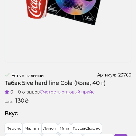
Жидкости для электронных сигарет
Подарочные наборы
Уценка
Артикул:
23760
Есть в наличии
Табак 5ive hard line Cola (Кола, 40 г)
0
0 отзывов
Смотреть оптовый прайс
130₴
Цена:
Вкус
Персик
Малина
Лимон
Мята
Груша/Дюшес