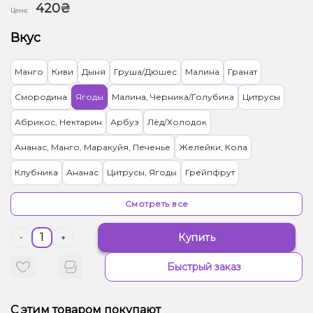
420₴
Цена:
Вкус
Манго
Киви
Дыня
Груша/Дюшес
Малина
Гранат
Смородина
Ягоды
Малина, Черника/Голубика
Цитрусы
Абрикос, Нектарин
Арбуз
Лёд/Холодок
Ананас, Манго, Маракуйя, Печенье
Желейки, Кола
Клубника
Ананас
Цитрусы, Ягоды
Грейпфрут
Кокос, Шоколад
Анис/Двойное яблоко, Клубника, Персик
Смотреть все
Клубника, Сливки/Крем, Пирог/Кондитерка
Банан
Виноград
Купить
-
+
Маракуйя
Лимон
Энергетик
Лайм, Ром
Апельсин
Кофе
Быстрый заказ
Елка
Асаи
Барбарис
Жвачка (фруктовая)
Апельсин, Лимонад
Вишня/Черешня
С этим товаром покупают