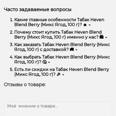
Часто задаваемые вопросы
Какие главные особенности Табак Heven
Blend Berry (Микс Ягод, 100 г)? 🔥
Табак Heven Blend Berry (Микс Ягод, 100 г)
Почему стоит купить Табак Heven Blend
отличается высоким качеством, удобством
Berry (Микс Ягод, 100 г) именно у нас? 🛍️
использования и надежностью.
Мы предлагаем только оригинальную продукцию,
Как заказать Табак Heven Blend Berry (Микс
широкий ассортимент, выгодные цены и быструю
Ягод, 100 г) с доставкой? 🚚
доставку. Кроме того, у нас регулярные акции и
скидки для клиентов!
Оформить заказ можно в несколько кликов:
Как выбрать Табак Heven Blend Berry (Микс
Ягод, 100 г)? 🤔
Добавьте Табак Heven Blend Berry (Микс
Ягод, 100 г) в корзину.
Выбор зависит от ваших предпочтений – например,
Есть ли скидки на Табак Heven Blend Berry
Перейдите к оформлению заказа.
если это кальян, учитывайте размер, материал и тип
(Микс Ягод, 100 г)? 🎉
чаши, если вейп – мощность и вкус. Наши
Выберите удобный способ оплаты и
менеджеры помогут подобрать идеальный вариант.
Да! Мы регулярно проводим акции и предлагаем
доставки.
Отзывы о товаре:
специальные предложения. Следите за
Подтвердите заказ – мы быстро отправим его
обновлениями на сайте и в нашем телеграмм-
вам!
канале, чтобы не упустить выгодные предложения!
Доставка доступна по всей Украине, сроки зависят
от вашего местоположения.