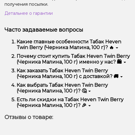
получения посылки.
Детальнее о гарантии
Часто задаваемые вопросы
Какие главные особенности Табак Heven
Twin Berry (Черника Малина, 100 г)? 🔥
Табак Heven Twin Berry (Черника Малина, 100 г)
Почему стоит купить Табак Heven Twin Berry
отличается высоким качеством, удобством
(Черника Малина, 100 г) именно у нас? 🛍️
использования и надежностью.
Мы предлагаем только оригинальную продукцию,
Как заказать Табак Heven Twin Berry
широкий ассортимент, выгодные цены и быструю
(Черника Малина, 100 г) с доставкой? 🚚
доставку. Кроме того, у нас регулярные акции и
скидки для клиентов!
Оформить заказ можно в несколько кликов:
Как выбрать Табак Heven Twin Berry
(Черника Малина, 100 г)? 🤔
Добавьте Табак Heven Twin Berry (Черника
Малина, 100 г) в корзину.
Выбор зависит от ваших предпочтений – например,
Есть ли скидки на Табак Heven Twin Berry
Перейдите к оформлению заказа.
если это кальян, учитывайте размер, материал и тип
(Черника Малина, 100 г)? 🎉
чаши, если вейп – мощность и вкус. Наши
Выберите удобный способ оплаты и
менеджеры помогут подобрать идеальный вариант.
Да! Мы регулярно проводим акции и предлагаем
доставки.
Отзывы о товаре:
специальные предложения. Следите за
Подтвердите заказ – мы быстро отправим его
обновлениями на сайте и в нашем телеграмм-
вам!
канале, чтобы не упустить выгодные предложения!
Доставка доступна по всей Украине, сроки зависят