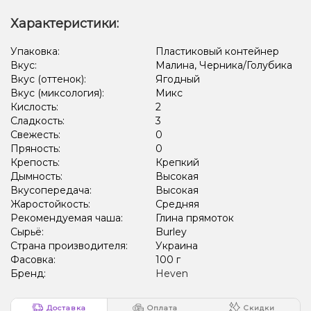
Характеристики:
Упаковка:
Пластиковый контейнер
Вкус:
Малина, Черника/Голубика
Вкус (оттенок):
Ягодный
Вкус (миксология):
Микс
Кислость:
2
Сладкость:
3
Свежесть:
0
Пряность:
0
Крепость:
Крепкий
Дымность:
Высокая
Вкусопередача:
Высокая
Жаростойкость:
Средняя
Рекомендуемая чаша:
Глина прямоток
Сырьё:
Burley
Страна производителя:
Украина
Фасовка:
100 г
Бренд:
Heven
Доставка
Оплата
Скидки