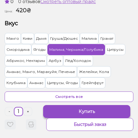
0
0 отзывов
Смотреть оптовый прайс
420₴
Цена:
Вкус
Манго
Киви
Дыня
Груша/Дюшес
Малина
Гранат
Смородина
Ягоды
Малина, Черника/Голубика
Цитрусы
Абрикос, Нектарин
Арбуз
Лёд/Холодок
Ананас, Манго, Маракуйя, Печенье
Желейки, Кола
Клубника
Ананас
Цитрусы, Ягоды
Грейпфрут
Кокос, Шоколад
Анис/Двойное яблоко, Клубника, Персик
Смотреть все
Клубника, Сливки/Крем, Пирог/Кондитерка
Банан
Виноград
Купить
-
+
Маракуйя
Лимон
Энергетик
Лайм, Ром
Апельсин
Кофе
Быстрый заказ
Елка
Асаи
Барбарис
Жвачка (фруктовая)