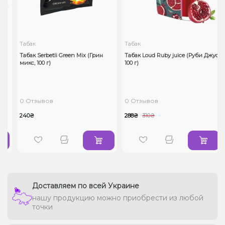
Табак
Табак
Табак Serbetli Green Mix (Грин
Табак Loud Ruby juice (Руби Джус,
микс, 100 г)
100 г)
0 Отзывов
0 Отзывов
240₴
288₴
310₴
Доставляем по всей Украине
нашу продукцию можно приобрести из любой
точки