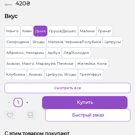
420₴
Цена:
Вкус
Манго
Киви
Дыня
Груша/Дюшес
Малина
Гранат
Смородина
Ягоды
Малина, Черника/Голубика
Цитрусы
Абрикос, Нектарин
Арбуз
Лёд/Холодок
Ананас, Манго, Маракуйя, Печенье
Желейки, Кола
Клубника
Ананас
Цитрусы, Ягоды
Грейпфрут
Кокос, Шоколад
Анис/Двойное яблоко, Клубника, Персик
Смотреть все
Клубника, Сливки/Крем, Пирог/Кондитерка
Банан
Виноград
Купить
-
+
Маракуйя
Лимон
Энергетик
Лайм, Ром
Апельсин
Кофе
Быстрый заказ
Елка
Асаи
Барбарис
Жвачка (фруктовая)
Апельсин, Лимонад
Вишня/Черешня
С этим товаром покупают