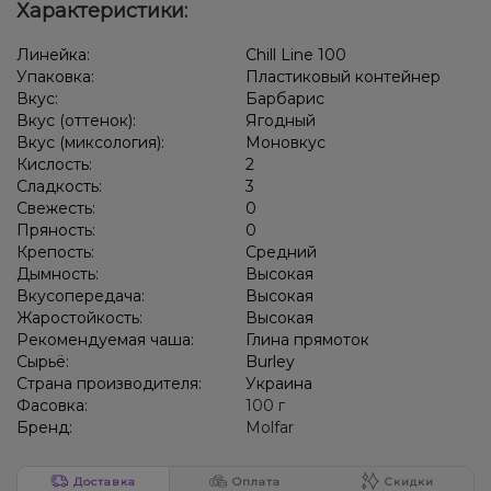
Характеристики:
Линейка:
Chill Line 100
Упаковка:
Пластиковый контейнер
Вкус:
Барбарис
Вкус (оттенок):
Ягодный
Вкус (миксология):
Моновкус
Кислость:
2
Сладкость:
3
Свежесть:
0
Пряность:
0
Крепость:
Средний
Дымность:
Высокая
Вкусопередача:
Высокая
Жаростойкость:
Высокая
Рекомендуемая чаша:
Глина прямоток
Сырьё:
Burley
Страна производителя:
Украина
Фасовка:
100 г
Бренд:
Molfar
Доставка
Оплата
Скидки