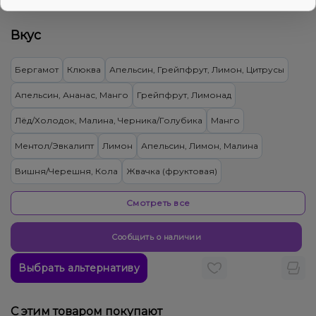
290₴
Цена:
Вкус
Бергамот
Клюква
Апельсин, Грейпфрут, Лимон, Цитрусы
Апельсин, Ананас, Манго
Грейпфрут, Лимонад
Лёд/Холодок, Малина, Черника/Голубика
Манго
Ментол/Эвкалипт
Лимон
Апельсин, Лимон, Малина
Вишня/Черешня, Кола
Жвачка (фруктовая)
Грейпфрут, Лотос, Помело
Апельсин, Вино, Лимон, Персик
Смотреть все
Пряности/Специи, Тыква
Сообщить о наличии
Груша/Дюшес, Лёд/Холодок, Яблоко
Выбрать альтернативу
Апельсин, Бергамот, Персик, Пряности/Специи
Виноград, Личи, Роза
Кактус, Лайм, Лимонад, Огурец
С этим товаром покупают