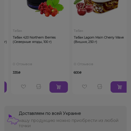
Табак
Табак
Табак 420 Northern Berries
Табак Lagom Main Cherry Wave
 г)
(Северные ягоды, 100 г)
(Вишня, 250 г)
0 Отзывов
0 Отзывов
335₴
600₴
Доставляем по всей Украине
нашу продукцию можно приобрести из любой
точки