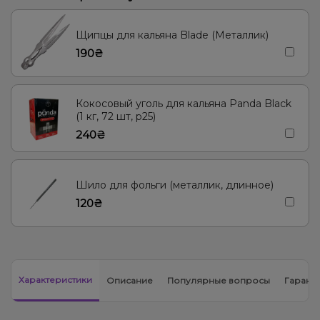
Лёд/Холодок, Пряности/Специи, Цитрусы, Ягоды
Виски, Вишня/Черешня, Клюква
Ананас
Вишня/Черешня
Щипцы для кальяна Blade (Металлик)
190₴
Персик
Груша/Дюшес, Яблоко
Мультифрукт
Грейпфрут, Помело
Вино, Лимонад, Ягоды
Лёд/Холодок
Кокосовый уголь для кальяна Panda Black
Тыква
Барбарис
Арбуз, Дыня, Лёд/Холодок
(1 кг, 72 шт, р25)
240₴
Вишня/Черешня, Пирог/Кондитерка
Виски, Кола
Пирог/Кондитерка, Ревень
Жвачка (фруктовая), Желейки
Шило для фольги (металлик, длинное)
Арбуз, Лемонграсс
120₴
Характеристики
Описание
Популярные вопросы
Гарант