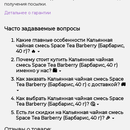
получения посылки.
Детальнее о гарантии
Часто задаваемые вопросы
Какие главные особенности Кальянная
чайная смесь Space Tea Barberry (Барбарис,
40 г)? 🔥
Кальянная чайная смесь Space Tea Barberry
Почему стоит купить Кальянная чайная
(Барбарис, 40 г) отличается высоким качеством,
смесь Space Tea Barberry (Барбарис, 40 г)
удобством использования и надежностью.
именно у нас? 🛍️
Мы предлагаем только оригинальную продукцию,
Как заказать Кальянная чайная смесь Space
широкий ассортимент, выгодные цены и быструю
Tea Barberry (Барбарис, 40 г) с доставкой? 🚚
доставку. Кроме того, у нас регулярные акции и
скидки для клиентов!
Оформить заказ можно в несколько кликов:
Как выбрать Кальянная чайная смесь Space
Tea Barberry (Барбарис, 40 г)? 🤔
Добавьте Кальянная чайная смесь Space Tea
Barberry (Барбарис, 40 г) в корзину.
Выбор зависит от ваших предпочтений – например,
Есть ли скидки на Кальянная чайная смесь
Перейдите к оформлению заказа.
если это кальян, учитывайте размер, материал и тип
Space Tea Barberry (Барбарис, 40 г)? 🎉
чаши, если вейп – мощность и вкус. Наши
Выберите удобный способ оплаты и
менеджеры помогут подобрать идеальный вариант.
Да! Мы регулярно проводим акции и предлагаем
доставки.
Отзывы о товаре: