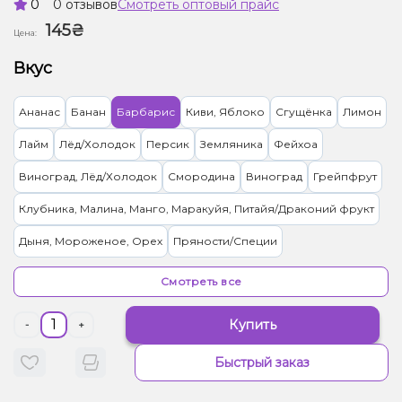
0
0 отзывов
Смотреть оптовый прайс
145₴
Цена:
Вкус
Ананас
Банан
Барбарис
Киви, Яблоко
Сгущёнка
Лимон
Лайм
Лёд/Холодок
Персик
Земляника
Фейхоа
Виноград, Лёд/Холодок
Смородина
Виноград
Грейпфрут
Клубника, Малина, Манго, Маракуйя, Питайя/Драконий фрукт
Дыня, Мороженое, Орех
Пряности/Специи
Лимон, Пирог/Кондитерка
Малина, Сливки/Крем
Апельсин
Смотреть все
Вишня/Черешня
Дыня
Квас
Малина
Купить
-
+
Грейпфрут, Клубника, Малина
Попкорн
Черника/Голубика
Быстрый заказ
Конфеты, Яблоко
Клубника, Конфеты, Сливки/Крем