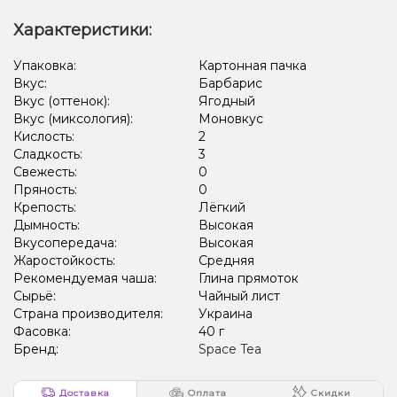
Характеристики:
Упаковка:
Картонная пачка
Вкус:
Барбарис
Вкус (оттенок):
Ягодный
Вкус (миксология):
Моновкус
Кислость:
2
Сладкость:
3
Свежесть:
0
Пряность:
0
Крепость:
Лёгкий
Дымность:
Высокая
Вкусопередача:
Высокая
Жаростойкость:
Средняя
Рекомендуемая чаша:
Глина прямоток
Сырьё:
Чайный лист
Страна производителя:
Украина
Фасовка:
40 г
Бренд:
Space Tea
Доставка
Оплата
Скидки