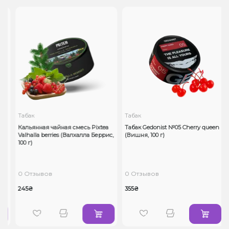
Табак
Табак
Кальянная чайная смесь Pixtea
Табак Gedonist №05 Cherry queen
Valhalla berries (Валхалла Беррис,
(Вишня, 100 г)
100 г)
0 Отзывов
0 Отзывов
245₴
355₴