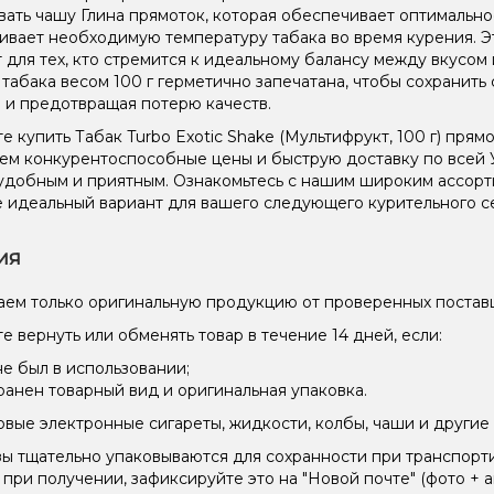
вать чашу Глина прямоток, которая обеспечивает оптимальн
вает необходимую температуру табака во время курения. Эт
 для тех, кто стремится к идеальному балансу между вкусом
 табака весом 100 г герметично запечатана, чтобы сохранить 
 и предотвращая потерю качеств.
е купить Табак Turbo Exotic Shake (Мультифрукт, 100 г) прям
ем конкурентоспособные цены и быструю доставку по всей 
удобным и приятным. Ознакомьтесь с нашим широким ассор
 идеальный вариант для вашего следующего курительного с
ия
ем только оригинальную продукцию от проверенных постав
е вернуть или обменять товар в течение 14 дней, если:
не был в использовании;
ранен товарный вид и оригинальная упаковка.
вые электронные сигареты, жидкости, колбы, чаши и другие 
зы тщательно упаковываются для сохранности при транспорт
 при получении, зафиксируйте это на "Новой почте" (фото + а