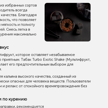
н из избранных сортов
зводитель всегда
 качества. Благодаря
кость, что позволяет
 мягкость и полноту
ей. Смесь легка в
курения максимально
 вкус
ьтифрукт, которое оставляет незабываемое
приятным. Табак Turbo Exotic Shake (Мультифрукт,
 делает его предпочтительным выбором для
.
я кальяна высокого качества, созданный из
чески опасных для человека веществ. Пользователи
ом и релакс от спокойного времяпровождения без
ии по курению
заправки, рекомендуется