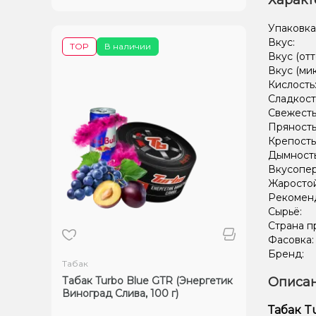
Характ
Упаковка
Вкус:
TOP
В наличии
Вкус (отт
Вкус (ми
Кислость
Сладкост
Свежесть
Пряность
Крепость
Дымност
Вкусопе
Жаростой
Рекомен
Сырьё:
Страна п
Фасовка
Бренд:
Табак
Табак Turbo Blue GTR (Энергетик
Описан
Виноград Слива, 100 г)
Табак Tu