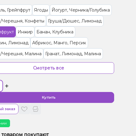
ль, Грейпфрут
Ягоды
Йогурт, Черника/Голубика
/Черешня, Конфеты
Груша/Дюшес, Лимонад
ифрукт
Инжир
Банан, Клубника
син, Лимонад
Абрикос, Манго, Персик
/Черешня, Малина
Гранат, Лимонад, Малина
а, Папайя
Ананас, Манго, Маракуйя, Печенье
Смотреть все
Энергетик, Яблоко
Бузина, Лайм
Ваниль, Кола
+
 (фруктовая)
Кактус, Лайм
ты, Мультифрукт
Виноград, Слива, Энергетик
Купить
, Апельсин, Манго
Виноград
й заказ
, Дыня, Мороженое
Банан, Карамель, Кокос
чии
ты, Ягоды
Барбарис, Вишня/Черешня, Сакура
м товаром покупают