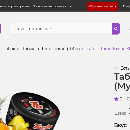
кции и розыгрыши
Полезная информация
Обратная связь
Гра
Табак
Табак Turbo
Turbo (100 г)
Табак Turbo Exotic S
Есть
Таб
(Му
0
0
Цена:
Вкус