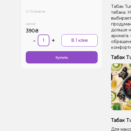
Табак Tur
0 Отзывов
табака. Н
выбирает
Цена:
продуман
дольше н
390₴
аромата.
-
+
В 1 клик
обращени
комфортн
Табак T
Купить
Табак T
Для макс