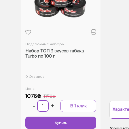
Подарочные наборы
Набор ТОП 3 вкусов табака
Turbo по 100 г
0 Отзывов
Цена:
1076₴
1170₴
-
+
В 1 клик
Характ
Купить