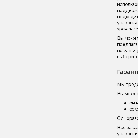
использо
поддержи
подходит
упаковка
хранение
Вы может
предлага
покупки 
выберите
Гарант
Мы прода
Вы может
он 
сох
Одноразо
Все зака
упаковки