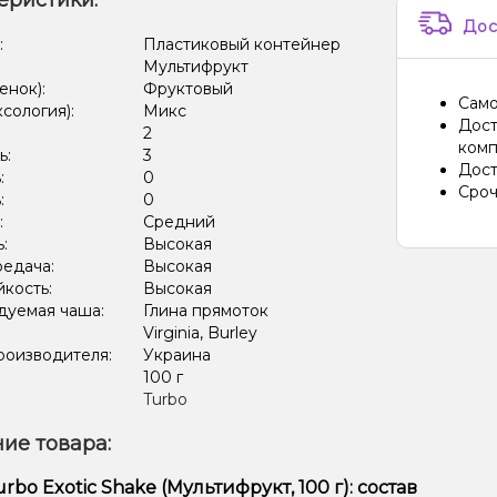
еристики:
Дос
:
Пластиковый контейнер
Мультифрукт
енок):
Фруктовый
Само
ксология):
Микс
Дост
:
2
комп
ь:
3
Дост
:
0
Сроч
:
0
:
Средний
ь:
Высокая
редача:
Высокая
кость:
Высокая
дуемая чаша:
Глина прямоток
Virginia, Burley
роизводителя:
Украина
:
100 г
Turbo
ие товара:
rbo Exotic Shake (Мультифрукт, 100 г): состав