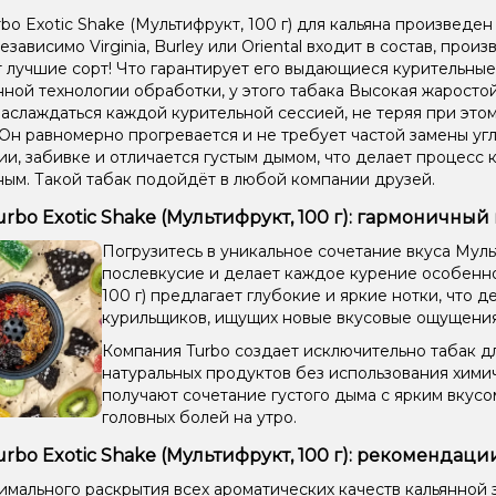
bo Exotic Shake (Мультифрукт, 100 г) для кальяна произведе
езависимо Virginia, Burley или Oriental входит в состав, прои
 лучшие сорт! Что гарантирует его выдающиеся курительные
ной технологии обработки, у этого табака Высокая жаростой
аслаждаться каждой курительной сессией, не теряя при этом
 Он равномерно прогревается и не требует частой замены угл
и, забивке и отличается густым дымом, что делает процесс 
ым. Такой табак подойдёт в любой компании друзей.
urbo Exotic Shake (Мультифрукт, 100 г): гармоничный
Погрузитесь в уникальное сочетание вкуса Мул
послевкусие и делает каждое курение особенно 
100 г) предлагает глубокие и яркие нотки, что
курильщиков, ищущих новые вкусовые ощущения
Компания Turbo создает исключительно табак дл
натуральных продуктов без использования хими
получают сочетание густого дыма с ярким вкус
головных болей на утро.
urbo Exotic Shake (Мультифрукт, 100 г): рекомендац
имального раскрытия всех ароматических качеств кальянной 