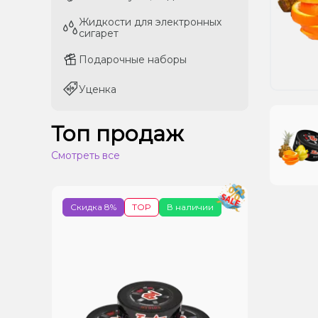
Жидкости для электронных
Жидкости для электронных
сигарет
сигарет
Подарочные наборы
Подарочные наборы
Уценка
Уценка
Топ продаж
Смотреть все
Скидка 8%
TOP
В наличии