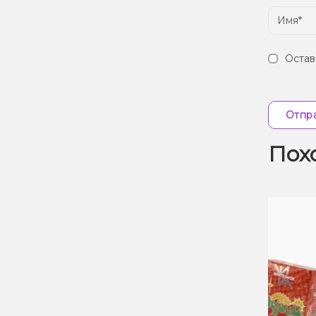
Остав
Отпра
Пох