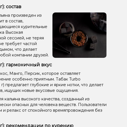
): состав
льяна произведен из
ит в состав,
ыдающиеся курительные
ака Высокая
ой сессией, не теряя
не требует частой
дымом, что делает
любой компании друзей.
г): гармоничный вкус
кос, Манго, Персик, которое оставляет
ение особенно приятным. Табак Turbo
) предлагает глубокие и яркие нотки, что делает
в, ищущих новые вкусовые ощущения.
я кальяна высокого качества, созданный из
чески опасных для человека веществ. Пользователи
ом и релакс от спокойного времяпровождения без
 г): рекомендации по курению