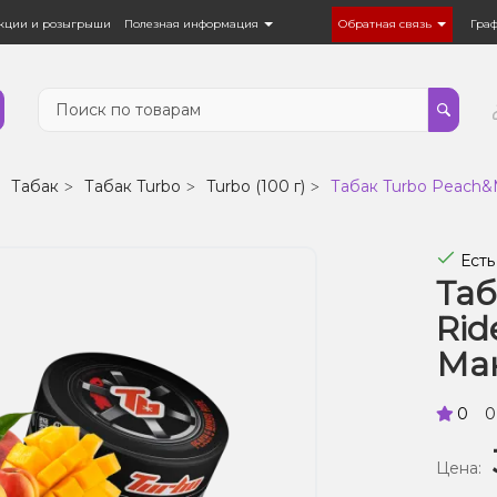
кции и розыгрыши
Полезная информация
Обратная связь
Гра
Табак
Табак Turbo
Turbo (100 г)
Табак Turbo Peach&
Есть
Таб
Rid
Ман
0
0
Цена: