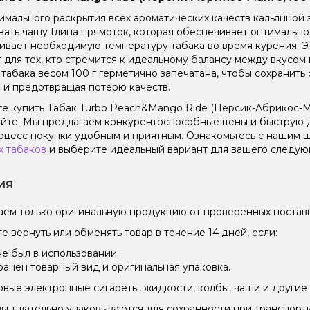
имального раскрытия всех ароматических качеств кальянной 
вать чашу Глина прямоток, которая обеспечивает оптимальн
вает необходимую температуру табака во время курения. Эт
 для тех, кто стремится к идеальному балансу между вкусом
 табака весом 100 г герметично запечатана, чтобы сохранить 
 и предотвращая потерю качеств.
е купить Табак Turbo Peach&Mango Ride (Персик-Абрикос-Ман
йте. Мы предлагаем конкурентоспособные цены и быструю д
оцесс покупки удобным и приятным. Ознакомьтесь с нашим
х табаков
и выберите идеальный вариант для вашего следующ
ия
ем только оригинальную продукцию от проверенных постав
е вернуть или обменять товар в течение 14 дней, если:
не был в использовании;
ранен товарный вид и оригинальная упаковка.
вые электронные сигареты, жидкости, колбы, чаши и другие 
зы тщательно упаковываются для сохранности при транспорт