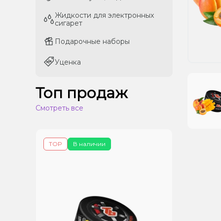
Жидкости для электронных
Жидкости для электронных
сигарет
сигарет
Подарочные наборы
Подарочные наборы
Уценка
Уценка
Топ продаж
Смотреть все
TOP
В наличии