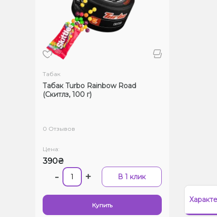
Табак
Табак Turbo Rainbow Road
(Скитлз, 100 г)
0 Отзывов
Цена:
390₴
-
+
В 1 клик
Характ
Купить