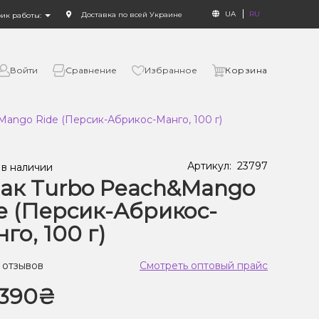
UA
RU
Доставка по всей Украине
фик работы:
Войти
Сравнение
Избранное
Корзина
Mango Ride (Персик-Абрикос-Манго, 100 г)
Артикул:
23797
 в наличии
ак Turbo Peach&Mango
e (Персик-Абрикос-
го, 100 г)
 отзывов
Смотреть оптовый прайс
390₴