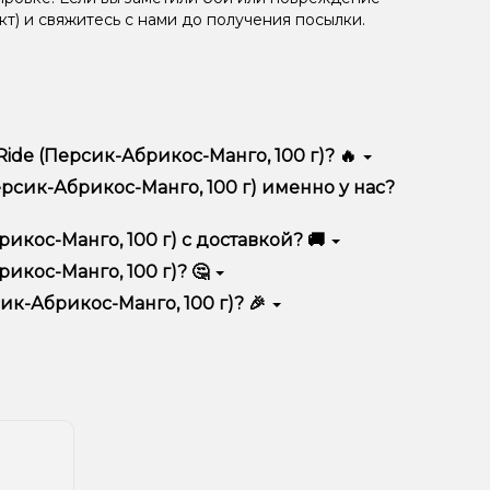
кт) и свяжитесь с нами до получения посылки.
de (Персик-Абрикос-Манго, 100 г)? 🔥
тличается высоким качеством, удобством
рсик-Абрикос-Манго, 100 г) именно у нас?
тимент, выгодные цены и быструю доставку.
икос-Манго, 100 г) с доставкой? 🚚
икос-Манго, 100 г)? 🤔
анго, 100 г) в корзину.
ян, учитывайте размер, материал и тип чаши, если
к-Абрикос-Манго, 100 г)? 🎉
еальный вариант.
едложения. Следите за обновлениями на сайте и в
ния!
естоположения.