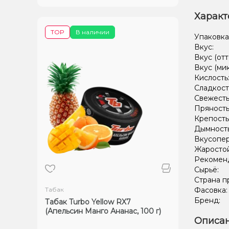
Характ
TOP
В наличии
Упаковка
Вкус:
Вкус (отт
Вкус (ми
Кислость
Сладкост
Свежесть
Пряность
Крепость
Дымност
Вкусопе
Жаростой
Рекомен
Сырьё:
Страна п
Табак
Фасовка
Бренд:
Табак Turbo Yellow RX7
(Апельсин Манго Ананас, 100 г)
Описан