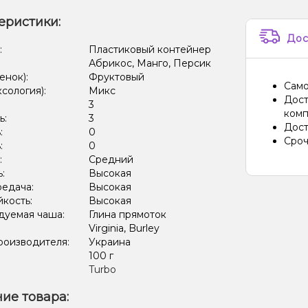
еристики:
Дос
:
Пластиковый контейнер
Абрикос, Манго, Персик
енок):
Фруктовый
Само
ксология):
Микс
Дост
:
3
комп
ь:
3
Дост
:
0
Сроч
:
0
:
Средний
ь:
Высокая
редача:
Высокая
кость:
Высокая
дуемая чаша:
Глина прямоток
Virginia, Burley
роизводителя:
Украина
:
100 г
Turbo
ие товара: