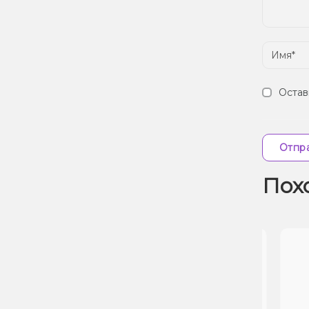
Остав
Отпра
Пох