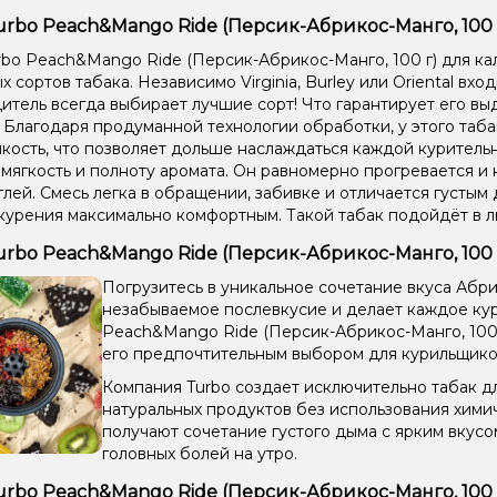
urbo Peach&Mango Ride (Персик-Абрикос-Манго, 100 г
rbo Peach&Mango Ride (Персик-Абрикос-Манго, 100 г) для ка
 сортов табака. Независимо Virginia, Burley или Oriental вход
итель всегда выбирает лучшие сорт! Что гарантирует его в
. Благодаря продуманной технологии обработки, у этого таб
кость, что позволяет дольше наслаждаться каждой курительн
 мягкость и полноту аромата. Он равномерно прогревается и 
глей. Смесь легка в обращении, забивке и отличается густым 
курения максимально комфортным. Такой табак подойдёт в 
urbo Peach&Mango Ride (Персик-Абрикос-Манго, 100 
Погрузитесь в уникальное сочетание вкуса Абри
незабываемое послевкусие и делает каждое кур
Peach&Mango Ride (Персик-Абрикос-Манго, 100 г
его предпочтительным выбором для курильщико
Компания Turbo создает исключительно табак дл
натуральных продуктов без использования хими
получают сочетание густого дыма с ярким вкус
головных болей на утро.
urbo Peach&Mango Ride (Персик-Абрикос-Манго, 100