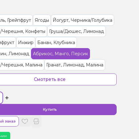
ль, Грейпфрут
Ягоды
Йогурт, Черника/Голубика
/Черешня, Конфеты
Груша/Дюшес, Лимонад
ифрукт
Инжир
Банан, Клубника
син, Лимонад
Абрикос, Манго, Персик
/Черешня, Малина
Гранат, Лимонад, Малина
а, Папайя
Ананас, Манго, Маракуйя, Печенье
Смотреть все
Энергетик, Яблоко
Бузина, Лайм
Ваниль, Кола
+
 (фруктовая)
Кактус, Лайм
ты, Мультифрукт
Виноград, Слива, Энергетик
Купить
, Апельсин, Манго
Виноград
й заказ
, Дыня, Мороженое
Банан, Карамель, Кокос
чии