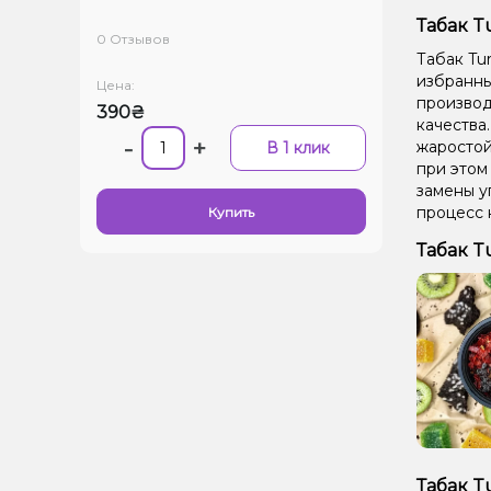
Табак T
0 Отзывов
Табак Tu
избранных
Цена:
производ
390₴
качества
-
+
жаростой
В 1 клик
при этом
замены у
процесс 
Купить
Табак T
Табак T