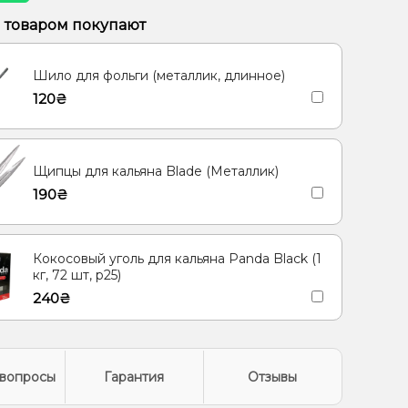
ты, Ягоды
Барбарис, Вишня/Черешня, Сакура
м товаром покупают
Шило для фольги (металлик, длинное)
120₴
Щипцы для кальяна Blade (Металлик)
190₴
Кокосовый уголь для кальяна Panda Black (1
кг, 72 шт, р25)
240₴
вопросы
Гарантия
Отзывы