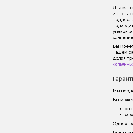
Для макс
использо
поддержи
подходит
упаковка
хранение
Вы может
нашем са
делая пр
кальянны
Гарант
Мы прода
Вы может
он 
сох
Одноразо
Все зака