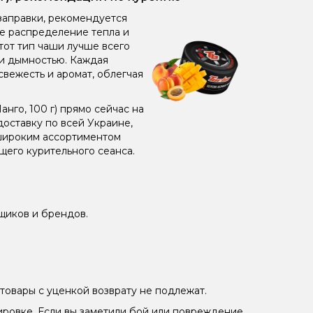
заправки, рекомендуется
ое распределение тепла и
от тип чаши лучше всего
 и дымностью. Каждая
свежесть и аромат, облегчая
го, 100 г) прямо сейчас на
оставку по всей Украине,
 широким ассортиментом
его курительного сеанса.
щиков и брендов.
товары с уценкой возврату не подлежат.
ировке. Если вы заметили бой или повреждение