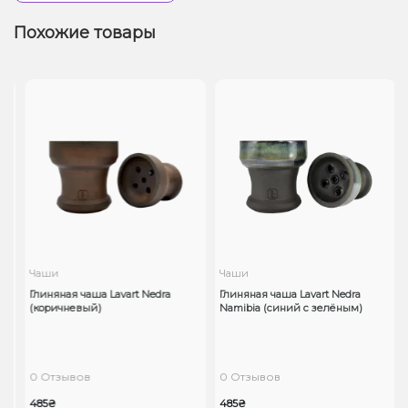
Похожие товары
Чаши
Чаши
ze
Глиняная чаша Lavart Nedra
Глиняная чаша Lavart Nedra
(коричневый)
Namibia (синий с зелёным)
0 Отзывов
0 Отзывов
485₴
485₴