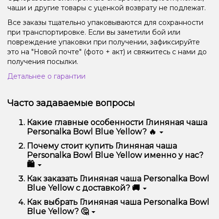
чаши и другие товары с уценкой возврату не подлежат.
Все заказы тщательно упаковываются для сохранности
при транспортировке. Если вы заметили бой или
повреждение упаковки при получении, зафиксируйте
это на "Новой почте" (фото + акт) и свяжитесь с нами до
получения посылки.
Детальнее о гарантии
Часто задаваемые вопросы
Какие главные особенности Глиняная чаша
Personalka Bowl Blue Yellow? 🔥
Глиняная чаша Personalka Bowl Blue Yellow
Почему стоит купить Глиняная чаша
отличается высоким качеством, удобством
Personalka Bowl Blue Yellow именно у нас?
использования и надежностью.
🛍️
Мы предлагаем только оригинальную продукцию,
Как заказать Глиняная чаша Personalka Bowl
широкий ассортимент, выгодные цены и быструю
Blue Yellow с доставкой? 🚚
доставку. Кроме того, у нас регулярные акции и
скидки для клиентов!
Оформить заказ можно в несколько кликов:
Как выбрать Глиняная чаша Personalka Bowl
Blue Yellow? 🤔
Добавьте Глиняная чаша Personalka Bowl Blue