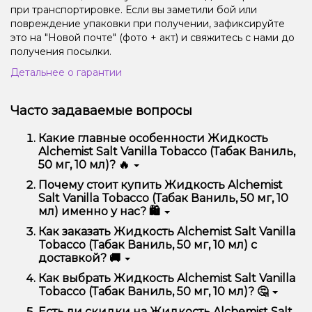
при транспортировке. Если вы заметили бой или
повреждение упаковки при получении, зафиксируйте
это на "Новой почте" (фото + акт) и свяжитесь с нами до
получения посылки.
Детальнее о гарантии
Часто задаваемые вопросы
Какие главные особенности Жидкость
Alchemist Salt Vanilla Tobacco (Табак Ваниль,
50 мг, 10 мл)? 🔥
Жидкость Alchemist Salt Vanilla Tobacco (Табак
Почему стоит купить Жидкость Alchemist
Ваниль, 50 мг, 10 мл) отличается высоким качеством,
Salt Vanilla Tobacco (Табак Ваниль, 50 мг, 10
удобством использования и надежностью.
мл) именно у нас? 🛍️
Мы предлагаем только оригинальную продукцию,
Как заказать Жидкость Alchemist Salt Vanilla
широкий ассортимент, выгодные цены и быструю
Tobacco (Табак Ваниль, 50 мг, 10 мл) с
доставку. Кроме того, у нас регулярные акции и
доставкой? 🚚
скидки для клиентов!
Оформить заказ можно в несколько кликов:
Как выбрать Жидкость Alchemist Salt Vanilla
Tobacco (Табак Ваниль, 50 мг, 10 мл)? 🤔
Добавьте Жидкость Alchemist Salt Vanilla
Tobacco (Табак Ваниль, 50 мг, 10 мл) в корзину.
Выбор зависит от ваших предпочтений – например,
Есть ли скидки на Жидкость Alchemist Salt