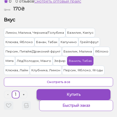
0
0 отзывов
Смотреть оптовый прайс
170₴
Цена:
Вкус
Лимон, Малина, Черника/Голубика
Базилик, Кактус
Клюква, Яблоко
Банан, Табак
Капучино
Грейпфрут
Персик, Питайя/Драконий фрукт
Базилик, Малина
Яблоко
Мята
Лёд/Холодок, Манго
Зефир
Ваниль, Табак
Клюква, Лайм
Клубника, Лимон
Персик, Яблоко, Ягоды
Малина, Персик, Черника/Голубика
Табак
Смотреть все
Купить
-
+
Быстрый заказ