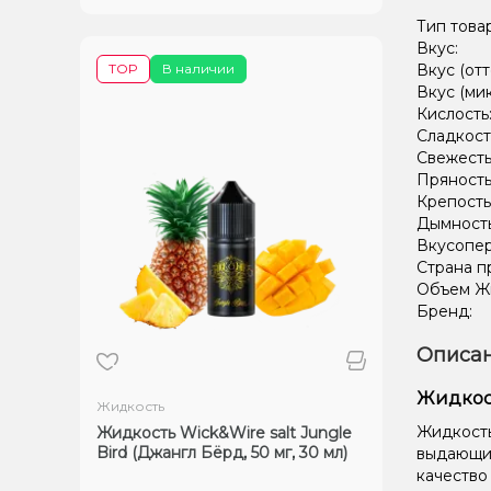
Тип това
Вкус:
TOP
В наличии
Вкус (отт
Вкус (ми
Кислость
Сладкост
Свежесть
Пряность
Крепость
Дымност
Вкусопе
Страна п
Объем Жи
Бренд:
Описан
Жидкост
Жидкость
Жидкость 
Жидкость Wick&Wire salt Jungle
Bird (Джангл Бёрд, 50 мг, 30 мл)
выдающий
качество