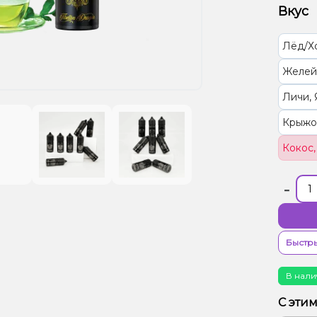
Вкус
Лёд/Х
Желей
Личи,
Крыжо
Кокос,
-
Быстры
В нали
С эти