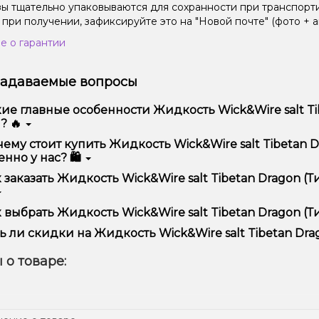
зы тщательно упаковываются для сохранности при транспорт
 при получении, зафиксируйте это на "Новой почте" (фото + а
е о гарантии
задаваемые вопросы
ие главные особенности Жидкость Wick&Wire salt Tib
? 🔥
кость Wick&Wire salt Tibetan Dragon (Тибетский Дракон, 50 м
ему стоит купить Жидкость Wick&Wire salt Tibetan D
ользования и надежностью.
нно у нас? 🛍️
предлагаем только оригинальную продукцию, широкий ассор
 заказать Жидкость Wick&Wire salt Tibetan Dragon (Т
ме того, у нас регулярные акции и скидки для клиентов!
рмить заказ можно в несколько кликов:
 выбрать Жидкость Wick&Wire salt Tibetan Dragon (Ти
Добавьте Жидкость Wick&Wire salt Tibetan Dragon (Тибетски
ор зависит от ваших предпочтений – например, если это каль
ь ли скидки на Жидкость Wick&Wire salt Tibetan Drag
п – мощность и вкус. Наши менеджеры помогут подобрать ид
Перейдите к оформлению заказа.
 Мы регулярно проводим акции и предлагаем специальные пр
 о товаре:
Выберите удобный способ оплаты и доставки.
ем телеграмм-канале, чтобы не упустить выгодные предложе
Подтвердите заказ – мы быстро отправим его вам!
тавка доступна по всей Украине, сроки зависят от вашего м