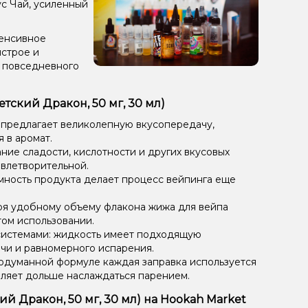
ус Чай, усиленный
тенсивное
ыстрое и
 повседневного
тский Дракон, 50 мг, 30 мл)
 предлагает великолепную вкусопередачу,
 в аромат.
ие сладости, кислотности и других вкусовых
овлетворительной.
мность продукта делает процесс вейпинга еще
ря удобному объему флакона жижа для вейпа
том использовании.
системами: жидкость имеет подходящую
чи и равномерного испарения.
одуманной формуле каждая заправка используется
оляет дольше наслаждаться парением.
ий Дракон, 50 мг, 30 мл) на Hookah Market