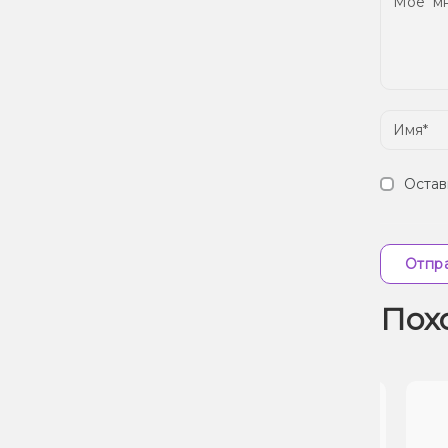
Остав
Отпра
Пох