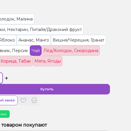
олодок, Малина
ки, Нектарин, Питайя/Драконий фрукт
 Яблоко
Ананас, Манго
Вишня/Черешня, Гранат
вник, Персик
Чай
Лёд/Холодок, Смородина
 Корица, Табак
Мята, Ягоды
+
Купить
й заказ
чии
м товаром покупают