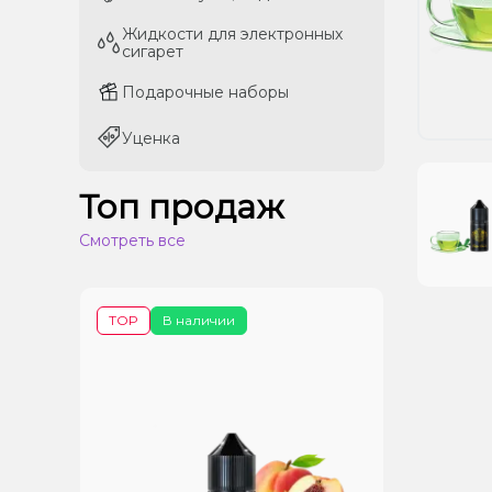
Жидкости для электронных
Жидкости для электронных
сигарет
сигарет
Подарочные наборы
Подарочные наборы
Уценка
Уценка
Топ продаж
Смотреть все
TOP
В наличии