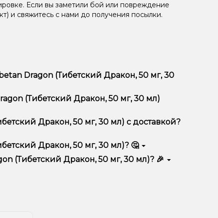
ировке. Если вы заметили бой или повреждение
кт) и свяжитесь с нами до получения посылки.
etan Dragon (Тибетский Дракон, 50 мг, 30
г, 30 мл) отличается высоким качеством, удобством
ragon (Тибетский Дракон, 50 мг, 30 мл)
тимент, выгодные цены и быструю доставку.
ибетский Дракон, 50 мг, 30 мл) с доставкой?
бетский Дракон, 50 мг, 30 мл)? 🤔
й Дракон, 50 мг, 30 мл) в корзину.
ян, учитывайте размер, материал и тип чаши, если
on (Тибетский Дракон, 50 мг, 30 мл)? 🎉
еальный вариант.
едложения. Следите за обновлениями на сайте и в
ния!
естоположения.