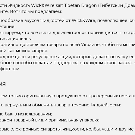
ти Жидкость Wick&Wire salt Tibetan Dragon (Тибетский Драко
йте. Вот что мы предлагаем:
нообразие вкусов жидкостей от Wick&Wire, позволяющее ка
етание.
антируем, что все жижи для электронок производятся по стр
тифицированы.
ративно доставляем товары по всей Украине, чтобы вы могл
ей как можно скорее.
одные цены и регулярные акции, которые делают покупку ещ
бные способы оплаты и поддержка на каждом этапе заказа, 
фортным.
ия
ем только оригинальную продукцию от проверенных постав
е вернуть или обменять товар в течение 14 дней, если:
не был в использовании;
ранен товарный вид и оригинальная упаковка.
вые электронные сигареты, жидкости, колбы, чаши и другие 