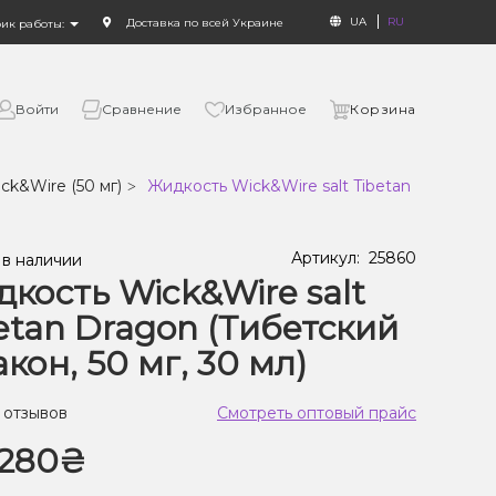
UA
RU
Доставка по всей Украине
фик работы:
Войти
Сравнение
Избранное
Корзина
ck&Wire (50 мг)
Жидкость Wick&Wire salt Tibetan Dragon (Т
Артикул:
25860
 в наличии
кость Wick&Wire salt
etan Dragon (Тибетский
кон, 50 мг, 30 мл)
 отзывов
Смотреть оптовый прайс
280₴