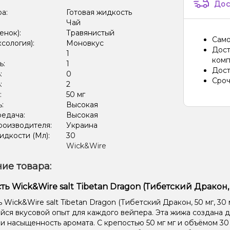
Дос
ра:
Готовая жидкость
Чай
енок):
Травянистый
Само
ксология):
Моновкус
Дост
:
1
комп
ь:
1
Дост
:
0
Сроч
:
2
:
50 мг
ь:
Высокая
редача:
Высокая
роизводителя:
Украина
дкости (Мл):
30
Wick&Wire
ие товара:
ь Wick&Wire salt Tibetan Dragon (Тибетский Дракон,
Wick&Wire salt Tibetan Dragon (Тибетский Дракон, 50 мг, 30 
ся вкусовой опыт для каждого вейпера. Эта жижа создана дл
 и насыщенность аромата. С крепостью 50 мг мг и объёмом 30