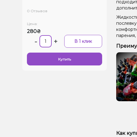
подходит
дополнит
0 Отзывов
Жидкость
послевку
Цена:
комфортн
280₴
парения,
-
+
В 1 клик
Преимущ
Купить
Как куп