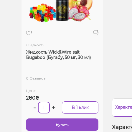
Жидкость
Жидкость Wick&Wire salt
Bugaboo (Бугабу, 50 мг, 30 мл)
0 Отзывов
Цена:
280₴
-
+
Характ
В 1 клик
Купить
Характ