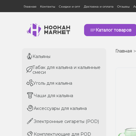
Главная
Контакты
Скидки и опт
Доставка и оплата
Отзывы
А
Каталог товаров
Главная
Кальяны
Кальяны
Табак для кальяна и кальянные
Табак для кальяна и кальянные
смеси
смеси
Уголь для кальяна
Уголь для кальяна
Чаши для кальяна
Чаши для кальяна
Аксессуары для кальяна
Аксессуары для кальяна
Электронные сигареты (POD)
Электронные сигареты (POD)
Комплектующие для POD
Комплектующие для POD