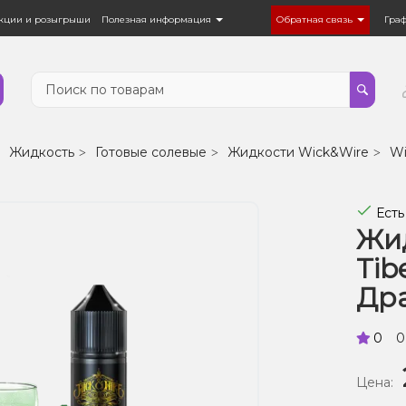
кции и розыгрыши
Полезная информация
Обратная связь
Гра
Жидкость
Готовые солевые
Жидкости Wick&Wire
Wi
Есть
Жид
Tib
Дра
0
0
Цена: