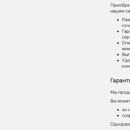
Приобрес
нашем са
Раз
соч
Гар
сер
Опе
жиж
Выг
Удо
ком
Гарант
Мы прода
Вы может
он 
сох
Одноразо