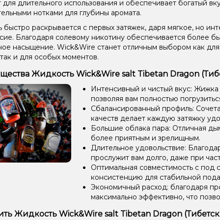
 для длительного использования и обеспечивает богатый вк
ельными нотками для глубины аромата.
 быстро раскрывается с первых затяжек, даря мягкое, но ин
сие. Благодаря солевому никотину обеспечивается более б
ое насыщение. Wick&Wire станет отличным выбором как для
 так и для особых моментов.
ества Жидкость Wick&Wire salt Tibetan Dragon (Тибе
Интенсивный и чистый вкус: Жижка
позволяя вам полностью погрузиться
Сбалансированный профиль: Сочетан
качеств делает каждую затяжку уд
Большие облака пара: Отличная ды
более приятным и зрелищным.
Длительное удовольствие: Благода
прослужит вам долго, даже при час
Оптимальная совместимость с под 
консистенцию для стабильной пода
Экономичный расход: благодаря пр
максимально эффективно, что позв
ить Жидкость Wick&Wire salt Tibetan Dragon (Тибетск