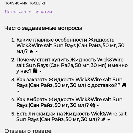
получения посылки.
Детальнее о гарантии
Часто задаваемые вопросы
Какие главные особенности Жидкость
Wick&Wire salt Sun Rays (Сан Райз, 50 мг, 30
мл)? 🔥
Жидкость Wick&Wire salt Sun Rays (Сан Райз, 50 мг,
Почему стоит купить Жидкость Wick&Wire
30 мл) отличается высоким качеством, удобством
salt Sun Rays (Сан Райз, 50 мг, 30 мл) именно
использования и надежностью.
у нас? 🛍️
Мы предлагаем только оригинальную продукцию,
Как заказать Жидкость Wick&Wire salt Sun
широкий ассортимент, выгодные цены и быструю
Rays (Сан Райз, 50 мг, 30 мл) с доставкой? 🚚
доставку. Кроме того, у нас регулярные акции и
скидки для клиентов!
Оформить заказ можно в несколько кликов:
Как выбрать Жидкость Wick&Wire salt Sun
Rays (Сан Райз, 50 мг, 30 мл)? 🤔
Добавьте Жидкость Wick&Wire salt Sun Rays
(Сан Райз, 50 мг, 30 мл) в корзину.
Выбор зависит от ваших предпочтений – например,
Есть ли скидки на Жидкость Wick&Wire salt
Перейдите к оформлению заказа.
если это кальян, учитывайте размер, материал и тип
Sun Rays (Сан Райз, 50 мг, 30 мл)? 🎉
чаши, если вейп – мощность и вкус. Наши
Выберите удобный способ оплаты и
менеджеры помогут подобрать идеальный вариант.
Да! Мы регулярно проводим акции и предлагаем
доставки.
Отзывы о товаре:
специальные предложения. Следите за