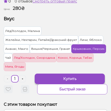
0
0 отзывов
Смотреть оптовый прайс
280₴
Цена:
Вкус
Лёд/Холодок, Малина
Желейки, Нектарин, Питайя/Драконий фрукт
Личи, Яблоко
Ананас, Манго
Вишня/Черешня, Гранат
Крыжовник, Персик
Чай
Лёд/Холодок, Смородина
Кокос, Корица, Табак
Мята, Ягоды
Купить
-
+
Быстрый заказ
С этим товаром покупают