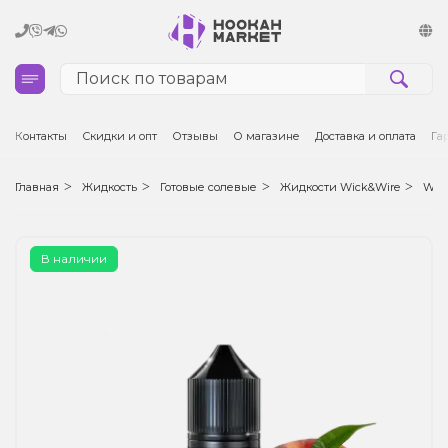
Кальяны
Контакты
Скидки и опт
Отзывы
О магазине
Доставка и оплата
Га
Табак для кальяна и кальянные смеси
Главная
Жидкость
Готовые солевые
Жидкости Wick&Wire
Wick
Уголь для кальяна
В наличии
Чаши для кальяна
Аксессуары для кальяна
Электронные сигареты (POD)
Комплектующие для POD