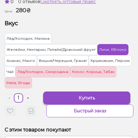
0
0 отзывов
Смотреть оптовый прайс
280₴
Цена:
Вкус
Лёд/Холодок, Малина
Желейки, Нектарин, Питайя/Драконий фрукт
Личи, Яблоко
Ананас, Манго
Вишня/Черешня, Гранат
Крыжовник, Персик
Чай
Лёд/Холодок, Смородина
Кокос, Корица, Табак
Мята, Ягоды
Купить
-
+
Быстрый заказ
С этим товаром покупают