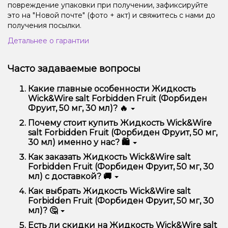
повреждение упаковки при получении, зафиксируйте
это на "Новой почте" (фото + акт) и свяжитесь с нами до
получения посылки.
Детальнее о гарантии
Часто задаваемые вопросы
Какие главные особенности Жидкость
Wick&Wire salt Forbidden Fruit (Форбиден
Фруит, 50 мг, 30 мл)? 🔥
Жидкость Wick&Wire salt Forbidden Fruit
Почему стоит купить Жидкость Wick&Wire
(Форбиден Фруит, 50 мг, 30 мл) отличается
salt Forbidden Fruit (Форбиден Фруит, 50 мг,
высоким качеством, удобством использования и
30 мл) именно у нас? 🛍️
надежностью.
Мы предлагаем только оригинальную продукцию,
Как заказать Жидкость Wick&Wire salt
широкий ассортимент, выгодные цены и быструю
Forbidden Fruit (Форбиден Фруит, 50 мг, 30
доставку. Кроме того, у нас регулярные акции и
мл) с доставкой? 🚚
скидки для клиентов!
Оформить заказ можно в несколько кликов:
Как выбрать Жидкость Wick&Wire salt
Forbidden Fruit (Форбиден Фруит, 50 мг, 30
Добавьте Жидкость Wick&Wire salt Forbidden
мл)? 🤔
Fruit (Форбиден Фруит, 50 мг, 30 мл) в
корзину.
Выбор зависит от ваших предпочтений – например,
Есть ли скидки на Жидкость Wick&Wire salt