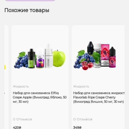
Похожие товары
Жидкость
Жидкость
ab
Набор для самозамеса Elfliq
Набор для самозамеса жидкости
Grape Apple (Виноград Яблоко, 50
Flavorlab Ripe Grape Cherry
мг, 30 мл)
(Виноград Вишня, 50 мг, 30 мл)
0 Отзывов
0 Отзывов
420₴
349₴