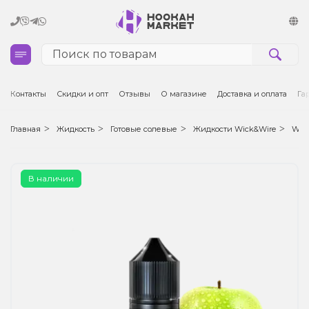
Кальяны
Контакты
Скидки и опт
Отзывы
О магазине
Доставка и оплата
Га
Табак для кальяна и кальянные смеси
Главная
Жидкость
Готовые солевые
Жидкости Wick&Wire
Wick
Уголь для кальяна
В наличии
Чаши для кальяна
Аксессуары для кальяна
Электронные сигареты (POD)
Комплектующие для POD