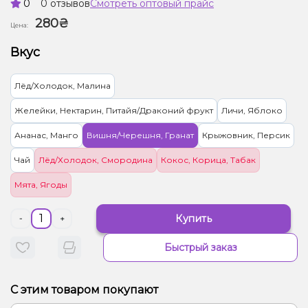
0
0 отзывов
Смотреть оптовый прайс
280₴
Цена:
Вкус
Лёд/Холодок, Малина
Желейки, Нектарин, Питайя/Драконий фрукт
Личи, Яблоко
Ананас, Манго
Вишня/Черешня, Гранат
Крыжовник, Персик
Чай
Лёд/Холодок, Смородина
Кокос, Корица, Табак
Мята, Ягоды
Купить
-
+
Быстрый заказ
С этим товаром покупают