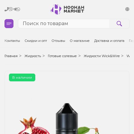
Кальяны
Контакты
Скидки и опт
Отзывы
О магазине
Доставка и оплата
Га
Табак для кальяна и кальянные смеси
Главная
Жидкость
Готовые солевые
Жидкости Wick&Wire
Wick
Уголь для кальяна
В наличии
Чаши для кальяна
Аксессуары для кальяна
Электронные сигареты (POD)
Комплектующие для POD