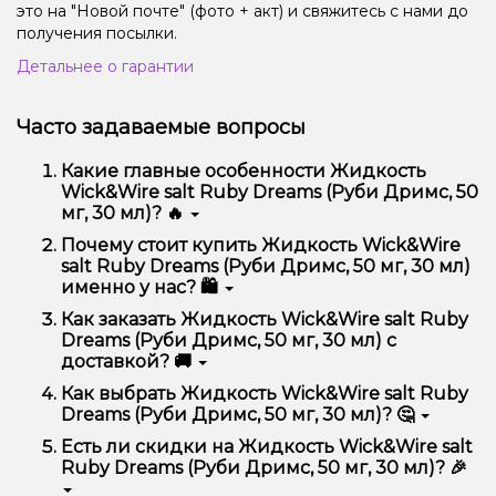
это на "Новой почте" (фото + акт) и свяжитесь с нами до
получения посылки.
Детальнее о гарантии
Часто задаваемые вопросы
Какие главные особенности Жидкость
Wick&Wire salt Ruby Dreams (Руби Дримс, 50
мг, 30 мл)? 🔥
Жидкость Wick&Wire salt Ruby Dreams (Руби
Почему стоит купить Жидкость Wick&Wire
Дримс, 50 мг, 30 мл) отличается высоким качеством,
salt Ruby Dreams (Руби Дримс, 50 мг, 30 мл)
удобством использования и надежностью.
именно у нас? 🛍️
Мы предлагаем только оригинальную продукцию,
Как заказать Жидкость Wick&Wire salt Ruby
широкий ассортимент, выгодные цены и быструю
Dreams (Руби Дримс, 50 мг, 30 мл) с
доставку. Кроме того, у нас регулярные акции и
доставкой? 🚚
скидки для клиентов!
Оформить заказ можно в несколько кликов:
Как выбрать Жидкость Wick&Wire salt Ruby
Dreams (Руби Дримс, 50 мг, 30 мл)? 🤔
Добавьте Жидкость Wick&Wire salt Ruby
Dreams (Руби Дримс, 50 мг, 30 мл) в корзину.
Выбор зависит от ваших предпочтений – например,
Есть ли скидки на Жидкость Wick&Wire salt
Перейдите к оформлению заказа.
если это кальян, учитывайте размер, материал и тип
Ruby Dreams (Руби Дримс, 50 мг, 30 мл)? 🎉
чаши, если вейп – мощность и вкус. Наши
Выберите удобный способ оплаты и