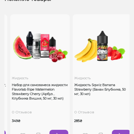
Жидкость
Жидкость
мг,
Набор для самозамеса жидкости
Жидкость Sqwiz Banana
Flavorlab Ripe Watermelon
Strawberry (Банан Блубника, 50
Strawberry Cherry (Арбуз
мг, 30 мл)
Клубника Вишня, 50 мг, 30 мл)
0 Отзывов
0 Отзывов
349₴
285₴