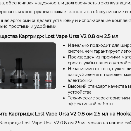
ва, обеспечивая надежность и долговечность в эксплуатации.
рованная конструкция снижает затраты на обслуживание и з
ная эргономика делает установку и использование компле
ьно простыми и удобными.
ества Картридж Lost Vape Ursa V2 0.8 ом 2.5 мл
Идеально подходит для широ
систем, чем гарантирует легк
Произведен из премиум-мате
срок службы вашего устройст
Независимо от того, нужен л
каждый элемент поможет мак
электронки.
Высокий стандарт качества 
устройства
Технические характеристики
эффективной работы
ить Картридж Lost Vape Ursa V2 0.8 ом 2.5 мл на Hook
 Картридж Lost Vape Ursa V2 0.8 ом 2.5 мл можно на нашем са