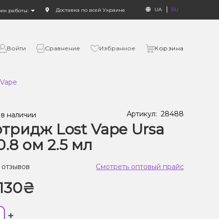
UA
RU
Доставка по всей Украине
фик работы:
Войти
Сравнение
Избранное
Корзина
 Vape
Артикул:
28488
 в наличии
тридж Lost Vape Ursa
0.8 ом 2.5 мл
 отзывов
Смотреть оптовый прайс
130₴
+