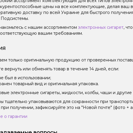
окий ассортимент комплектующих для всех типов электронн
курентоспособные цены на все комплектующие, делая ваш 
ративную доставку по всей Украине для быстрого получен
 Подсистемы.
накомьтесь с нашим ассортиментом
электронных сигарет
, чт
соответствующую вашим требованиям.
ия
ем только оригинальную продукцию от проверенных постав
е вернуть или обменять товар в течение 14 дней, если:
не был в использовании;
ранен товарный вид и оригинальная упаковка.
вые электронные сигареты, жидкости, колбы, чаши и другие 
зы тщательно упаковываются для сохранности при транспорт
 при получении, зафиксируйте это на "Новой почте" (фото + а
е о гарантии
задаваемые вопросы