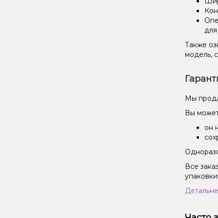
Шир
Кон
Опе
для
Также оз
модель, 
Гарант
Мы прода
Вы может
он 
сох
Одноразо
Все зака
упаковки
Детальне
Часто 