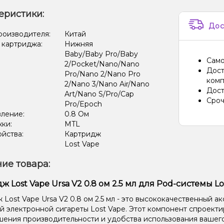
еристики:
Дос
роизводителя:
Китай
 картриджа:
Нижняя
Baby/Baby Pro/Baby
Само
2/Pocket/Nano/Nano
Дост
Pro/Nano 2/Nano Pro
комп
2/Nano 3/Nano Air/Nano
Дост
Art/Nano S/Pro/Cap
Сроч
Pro/Epoch
вление:
0.8 Ом
жки:
MTL
ойства:
Картридж
Lost Vape
ие товара:
ж Lost Vape Ursa V2 0.8 ом 2.5 мл для Pod-системы Lo
 Lost Vape Ursa V2 0.8 ом 2.5 мл - это высококачественный а
й электронной сигареты Lost Vape. Этот компонент спроект
шения производительности и удобства использования вашег