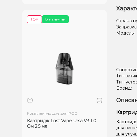
Характ
TOP
В наличии
Страна п
Заправка
Модель:
Сопроти
Тип затя
Тип устр
Бренд:
Описан
Картрид
Комплектующие для POD
Картридж Lost Vape Ursa V3 1.0
Картридж
Ом 2.5 мл
для ваше
для улуч