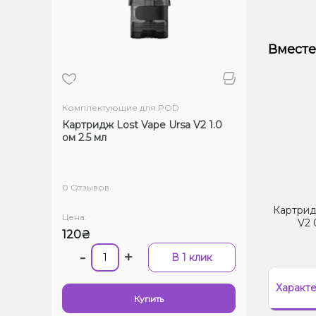
Вместе
Комплектующие для POD
Картридж Lost Vape Ursa V2 1.0
ом 2.5 мл
0 Отзывов
Картрид
Цена:
V2 
120₴
-
+
В 1 клик
Характ
Купить