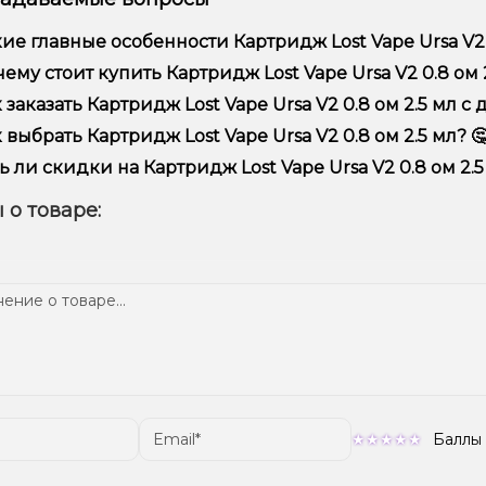
ие главные особенности Картридж Lost Vape Ursa V2 0
тридж Lost Vape Ursa V2 0.8 ом 2.5 мл отличается высоким к
ему стоит купить Картридж Lost Vape Ursa V2 0.8 ом 2
предлагаем только оригинальную продукцию, широкий ассор
 заказать Картридж Lost Vape Ursa V2 0.8 ом 2.5 мл с 
ме того, у нас регулярные акции и скидки для клиентов!
рмить заказ можно в несколько кликов:
 выбрать Картридж Lost Vape Ursa V2 0.8 ом 2.5 мл? 
Добавьте Картридж Lost Vape Ursa V2 0.8 ом 2.5 мл в корзин
ор зависит от ваших предпочтений – например, если это каль
ь ли скидки на Картридж Lost Vape Ursa V2 0.8 ом 2.5
п – мощность и вкус. Наши менеджеры помогут подобрать ид
Перейдите к оформлению заказа.
 Мы регулярно проводим акции и предлагаем специальные пр
 о товаре:
Выберите удобный способ оплаты и доставки.
ем телеграмм-канале, чтобы не упустить выгодные предложе
Подтвердите заказ – мы быстро отправим его вам!
тавка доступна по всей Украине, сроки зависят от вашего м
Баллы