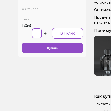
устройст
0 Отзывов
Оптимизи
Продуман
Цена:
максимал
125₴
Преимущ
-
+
В 1 клик
Купить
Как куп
Заказать