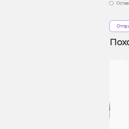
Остав
Отпра
Пох