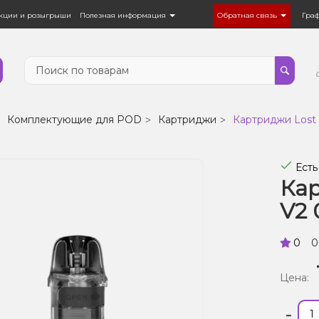
кции и розыгрыши
Полезная информация
Обратная связь
Гра
Комплектующие для POD
Картриджи
Картриджи Lost
Есть
Кар
V2 
0
0
Цена:
-