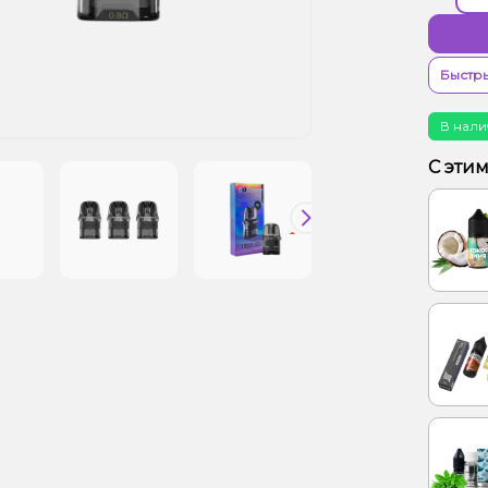
Быстры
В нали
С эти