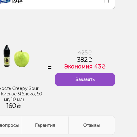
149₴
425₴
382₴
=
Экономия 43₴
Заказать
ость Creepy Sour
(Кислое Яблоко, 50
мг, 10 мл)
160₴
вопросы
Гарантия
Отзывы