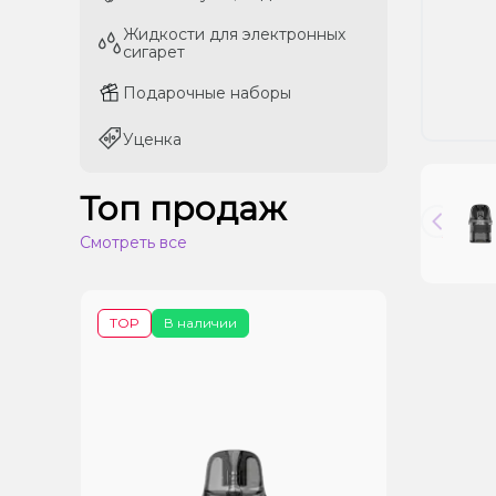
Жидкости для электронных
Жидкости для электронных
сигарет
сигарет
Подарочные наборы
Подарочные наборы
Уценка
Уценка
Топ продаж
Смотреть все
TOP
В наличии