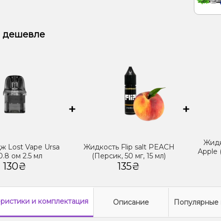
 дешевле
+
+
Жидк
ж Lost Vape Ursa
Жидкость Flip salt PEACH
Apple 
0.8 ом 2.5 мл
(Персик, 50 мг, 15 мл)
130₴
135₴
еристики
и комплектация
Описание
Популярные 