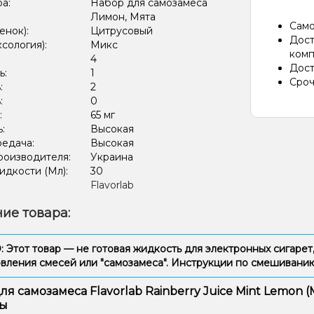
ра:
Набор для самозамеса
Лимон, Мята
Само
енок):
Цитрусовый
Дост
ксология):
Микс
комп
:
4
Дост
ь:
1
Сроч
:
2
:
0
:
65 мг
ь:
Высокая
редача:
Высокая
роизводителя:
Украина
дкости (Мл):
30
Flavorlab
ие товара:
Этот товар — не готовая жидкость для электронных сигарет,
вления смесей или "самозамеса". Инструкции по смешиван
ля самозамеса Flavorlab Rainberry Juice Mint Lemon (
ты