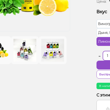
Цена:
Вкус
Виног
Дыня,
Лимон
-
Быстры
В нали
С эти