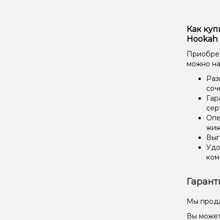
Как куп
Hookah 
Приобрест
можно на
Раз
соч
Гар
сер
Опе
жиж
Выг
Удо
ком
Гарант
Мы прода
Вы может