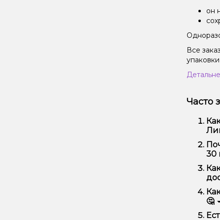
он 
сох
Одноразо
Все зака
упаковки
Детальне
Часто 
Как
Лим
Наб
Поч
кач
30 
Мы 
Как
Кро
дос
Офо
Как
🤔
Выб
Ест