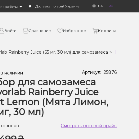
UA
RU
Доставка по всей Украине
фик работы:
Войти
Сравнение
Избранное
Корзина
lab Rainberry Juice (65 мг, 30 мл) для самозамеса
Набор для 
Артикул:
25876
 в наличии
ор для самозамеса
vorlab Rainberry Juice
t Lemon (Мята Лимон,
мг, 30 мл)
 отзывов
Смотреть оптовый прайс