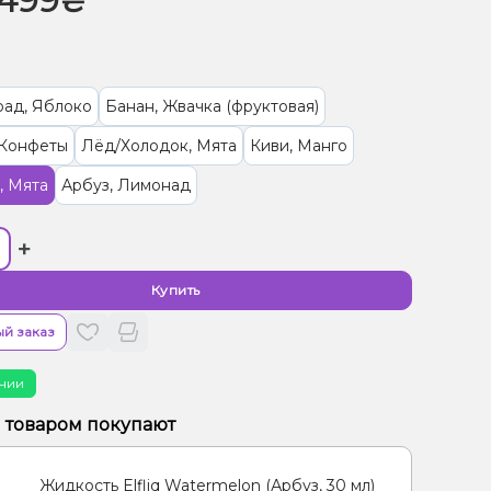
499₴
рад, Яблоко
Банан, Жвачка (фруктовая)
 Конфеты
Лёд/Холодок, Мята
Киви, Манго
, Мята
Арбуз, Лимонад
+
Купить
й заказ
чии
м товаром покупают
Жидкость Elfliq Watermelon (Арбуз, 30 мл)