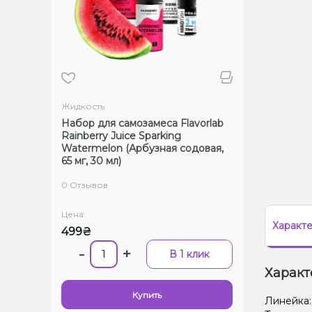
Жидкость
Набор для самозамеса Flavorlab
Rainberry Juice Sparking
Watermelon (Арбузная содовая,
65 мг, 30 мл)
0 Отзывов
Цена:
Характ
499₴
-
+
В 1 клик
Характ
Купить
Линейка