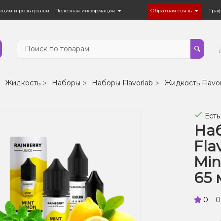
кции и розыгрыши
Полезная информация
Обратная связь
Гра
Жидкость
Наборы
Наборы Flavorlab
Жидкость Flavor
Есть
Наб
Fla
Min
65 
0
0