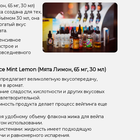
, 65 мг, 30 мл)
 создана для тех,
бъёмом 30 мл, она
огатый вкус
та.
тенсивное
ыстрое и
повседневного
e Mint Lemon (Мята Лимон, 65 мг, 30 мл)
 предлагает великолепную вкусопередачу,
 в аромат.
ие сладости, кислотности и других вкусовых
овлетворительной.
мность продукта делает процесс вейпинга еще
ря удобному объему флакона жижа для вейпа
том использовании.
системами: жидкость имеет подходящую
чи и равномерного испарения.