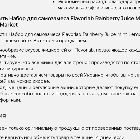
Экономичный расход: благодаря пр
максимально эффективно, что позв
ить Набор для самозамеса Flavorlab Rainberry Juice M
Market
и Набор для самозамеса Flavorlab Rainberry Juice Mint Lemo
 нашем сайте. Вот что мы предлагаем:
нообразие вкусов жидкостей от Flavorlab, позволяющее каж
етание.
антируем, что все жижи для электронок производятся по стр
тифицированы.
ративно доставляем товары по всей Украине, чтобы вы могл
ей как можно скорее.
одные цены и регулярные акции, которые делают покупку ещ
бные способы оплаты и поддержка на каждом этапе заказа, 
фортным.
ия
ем только оригинальную продукцию от проверенных постав
е вернуть или обменять товар в течение 14 дней, если: