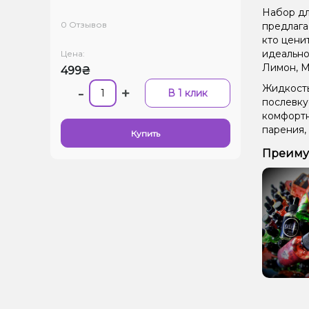
Набор для
0 Отзывов
предлага
кто цени
идеально
Цена:
Лимон, М
499₴
Жидкость
-
+
В 1 клик
послевку
комфортн
парения,
Купить
Преимущ