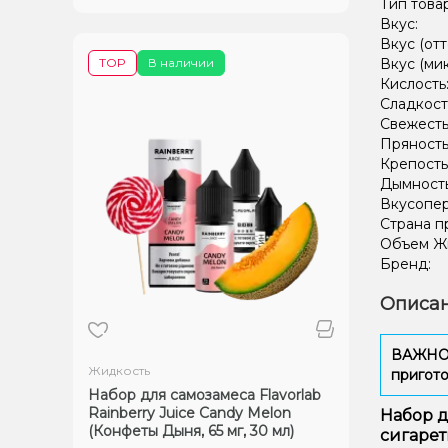
Тип това
Вкус:
Вкус (отт
TOP
В наличии
Вкус (ми
Кислость
Сладкост
Свежесть
Пряность
Крепость
Дымност
Вкусопе
Страна п
Объем Жи
Бренд:
Описан
ВАЖНО: 
Жидкость
пригото
Набор для самозамеса Flavorlab
Rainberry Juice Candy Melon
Набор д
(Конфеты Дыня, 65 мг, 30 мл)
сигаре