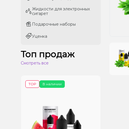
Жидкости для электронных
Жидкости для электронных
сигарет
сигарет
Подарочные наборы
Подарочные наборы
Уценка
Уценка
Топ продаж
Смотреть все
TOP
В наличии