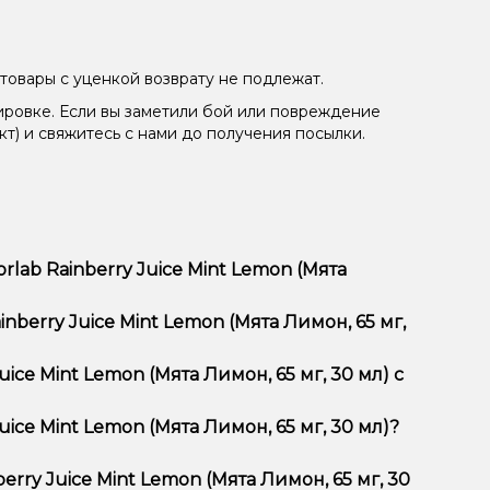
товары с уценкой возврату не подлежат.
ировке. Если вы заметили бой или повреждение
кт) и свяжитесь с нами до получения посылки.
lab Rainberry Juice Mint Lemon (Мята
 Лимон, 65 мг, 30 мл) отличается высоким
nberry Juice Mint Lemon (Мята Лимон, 65 мг,
тимент, выгодные цены и быструю доставку.
uice Mint Lemon (Мята Лимон, 65 мг, 30 мл) с
uice Mint Lemon (Мята Лимон, 65 мг, 30 мл)?
nt Lemon (Мята Лимон, 65 мг, 30 мл) в корзину.
ян, учитывайте размер, материал и тип чаши, если
erry Juice Mint Lemon (Мята Лимон, 65 мг, 30