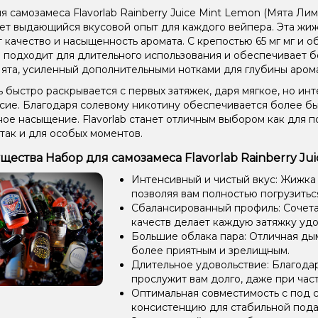
 самозамеса Flavorlab Rainberry Juice Mint Lemon (Мята Лимон
ет выдающийся вкусовой опыт для каждого вейпера. Эта жижа
т качество и насыщенность аромата. С крепостью 65 мг мг и о
 подходит для длительного использования и обеспечивает б
ята, усиленный дополнительными нотками для глубины арома
 быстро раскрывается с первых затяжек, даря мягкое, но ин
сие. Благодаря солевому никотину обеспечивается более б
ое насыщение. Flavorlab станет отличным выбором как для 
 так и для особых моментов.
ества Набор для самозамеса Flavorlab Rainberry Juic
Интенсивный и чистый вкус: Жижка
позволяя вам полностью погрузиться
Сбалансированный профиль: Сочетан
качеств делает каждую затяжку уд
Большие облака пара: Отличная ды
более приятным и зрелищным.
Длительное удовольствие: Благода
прослужит вам долго, даже при час
Оптимальная совместимость с под 
консистенцию для стабильной пода