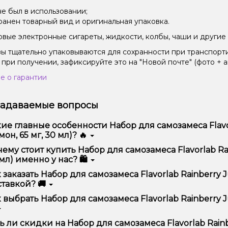
не был в использовании;
ранен товарный вид и оригинальная упаковка.
вые электронные сигареты, жидкости, колбы, чаши и другие 
зы тщательно упаковываются для сохранности при транспорт
 при получении, зафиксируйте это на "Новой почте" (фото + а
е о гарантии
задаваемые вопросы
ие главные особенности Набор для самозамеса Flavor
он, 65 мг, 30 мл)? 🔥
ор для самозамеса Flavorlab Rainberry Juice Mint Lemon (Мята
ему стоит купить Набор для самозамеса Flavorlab Rai
еством, удобством использования и надежностью.
мл) именно у нас? 🛍️
предлагаем только оригинальную продукцию, широкий ассор
 заказать Набор для самозамеса Flavorlab Rainberry J
ме того, у нас регулярные акции и скидки для клиентов!
тавкой? 🚚
рмить заказ можно в несколько кликов:
 выбрать Набор для самозамеса Flavorlab Rainberry J
Добавьте Набор для самозамеса Flavorlab Rainberry Juice Mi
Перейдите к оформлению заказа.
ор зависит от ваших предпочтений – например, если это каль
ь ли скидки на Набор для самозамеса Flavorlab Rainb