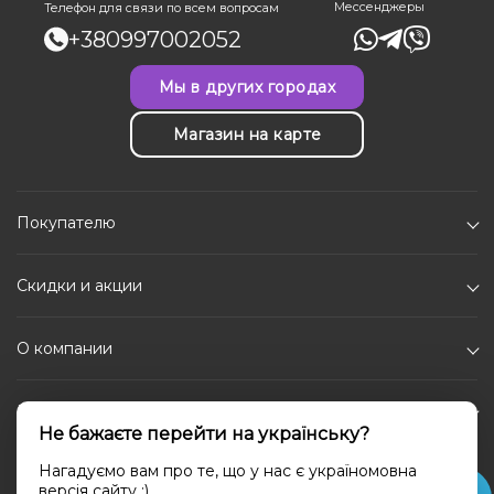
Мессенджеры
Телефон для связи по всем вопросам
+380997002052
Мы в других городах
Магазин на карте
Покупателю
Скидки и акции
О компании
Каталог
Не бажаєте перейти на українську?
Социальные сети
Нагадуємо вам про те, що у нас є україномовна
версія сайту ;)