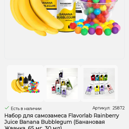
Жидкости для электронных сигарет
Подарочные наборы
Уценка
Артикул:
25872
Есть в наличии
Набор для самозамеса Flavorlab Rainberry
Juice Banana Bubblegum (Банановая
Жвачка, 65 мг, 30 мл)