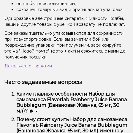
он не был в использовании;
сохранен товарный вид и оригинальная упаковка.
Одноразовые электронные сигареты, жидкости, колбы,
чаши и другие товары с уценкой возврату не подлежат.
Все заказы тщательно упаковываются для сохранности
при транспортировке. Если вы заметили бой или
повреждение упаковки при получении, зафиксируйте
это на "Новой почте" (фото + акт) и свяжитесь с нами до
получения посылки.
Детальнее о гарантии
Часто задаваемые вопросы
Какие главные особенности Набор для
самозамеса Flavorlab Rainberry Juice Banana
Bubblegum (Банановая Жвачка, 65 мг, 30
мл)? 🔥
Набор для самозамеса Flavorlab Rainberry Juice
Почему стоит купить Набор для самозамеса
Banana Bubblegum (Банановая Жвачка, 65 мг, 30
Flavorlab Rainberry Juice Banana Bubblegum
мл) отличается высоким качеством, удобством
(Банановая Жвачка, 65 мг, 30 мл) именно у