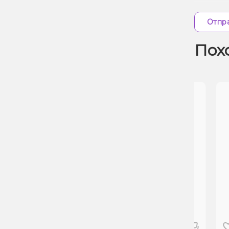
Отпра
Пох