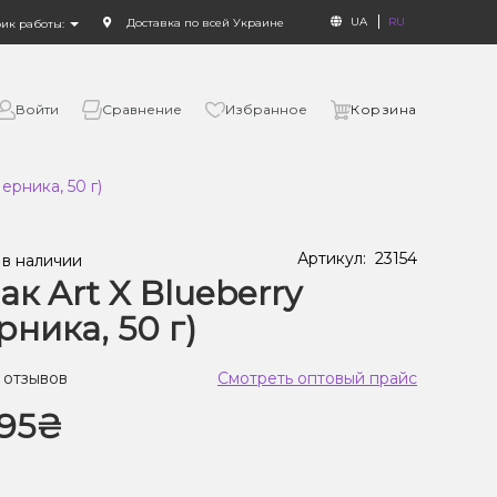
UA
RU
Доставка по всей Украине
фик работы:
Войти
Сравнение
Избранное
Корзина
ерника, 50 г)
Артикул:
23154
 в наличии
ак Art X Blueberry
рника, 50 г)
 отзывов
Смотреть оптовый прайс
95₴