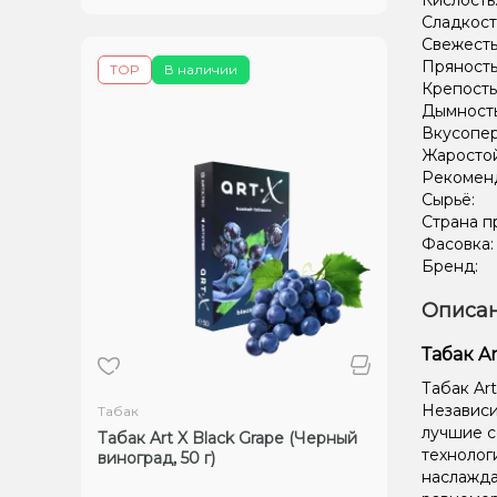
Кислость
Сладкост
Свежесть
Пряность
TOP
В наличии
Крепость
Дымност
Вкусопе
Жаростой
Рекомен
Сырьё:
Страна п
Фасовка
Бренд:
Описан
Табак Ar
Табак Art
Независим
Табак
лучшие с
Табак Art X Black Grape (Черный
технолог
виноград, 50 г)
наслажда