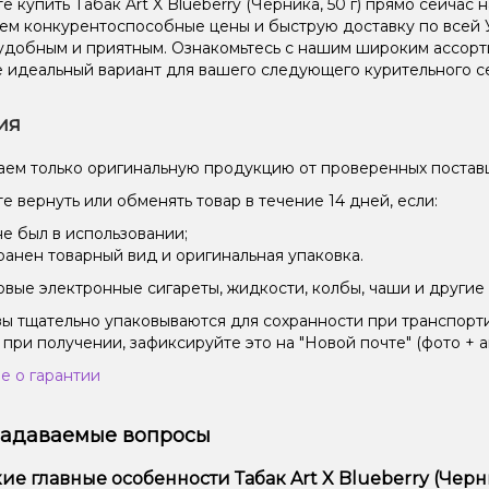
 купить Табак Art X Blueberry (Черника, 50 г) прямо сейчас 
ем конкурентоспособные цены и быструю доставку по всей 
удобным и приятным. Ознакомьтесь с нашим широким ассор
 идеальный вариант для вашего следующего курительного с
ия
ем только оригинальную продукцию от проверенных постав
е вернуть или обменять товар в течение 14 дней, если:
не был в использовании;
ранен товарный вид и оригинальная упаковка.
вые электронные сигареты, жидкости, колбы, чаши и другие 
зы тщательно упаковываются для сохранности при транспорт
 при получении, зафиксируйте это на "Новой почте" (фото + а
е о гарантии
задаваемые вопросы
ие главные особенности Табак Art X Blueberry (Черник