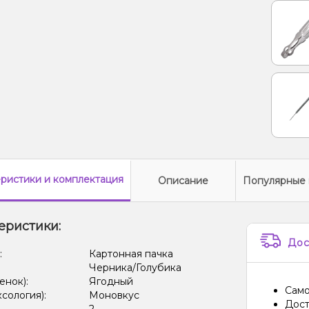
еристики
и комплектация
Описание
Популярные 
еристики:
Дос
:
Картонная пачка
Черника/Голубика
енок):
Ягодный
Само
ксология):
Моновкус
Дост