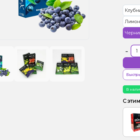
Клубн
Лимон
Черни
-
Быстры
В нали
С эти