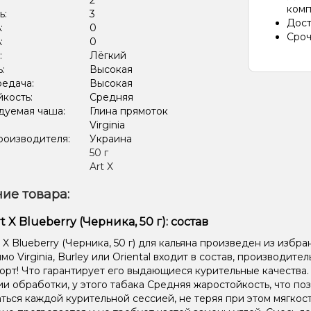
:
2
комп
ь:
3
Дост
:
0
Сроч
:
0
:
Лёгкий
ь:
Высокая
редача:
Высокая
кость:
Средняя
дуемая чаша:
Глина прямоток
Virginia
роизводителя:
Украина
:
50 г
Art X
ие товара:
t X Blueberry (Черника, 50 г): состав
 X Blueberry (Черника, 50 г) для кальяна произведен из избра
о Virginia, Burley или Oriental входит в состав, производите
орт! Что гарантирует его выдающиеся курительные качества
ии обработки, у этого табака Средняя жаростойкость, что по
ться каждой курительной сессией, не теряя при этом мягкост