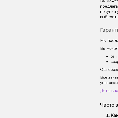
Вы можете
предлага
покупки 
выберите
Гарант
Мы прода
Вы может
он 
сох
Одноразо
Все зака
упаковки
Детальне
Часто 
Как