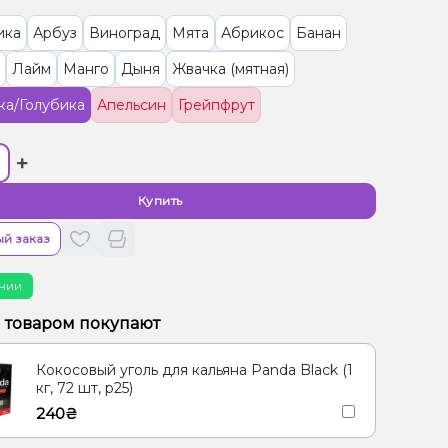
ика
Арбуз
Виноград
Мята
Абрикос
Банан
Лайм
Манго
Дыня
Жвачка (мятная)
ка/Голубика
Апельсин
Грейпфрут
+
Купить
й заказ
чии
м товаром покупают
Кокосовый уголь для кальяна Panda Black (1
кг, 72 шт, р25)
240₴