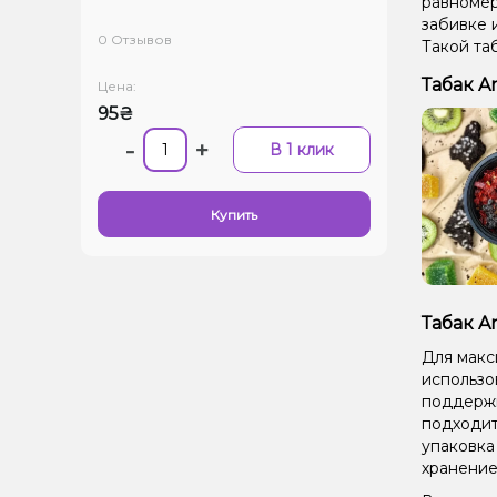
равномер
забивке 
0 Отзывов
Такой та
Табак A
Цена:
95₴
-
+
В 1 клик
Купить
Табак A
Для макс
использо
поддержи
подходит
упаковка
хранение