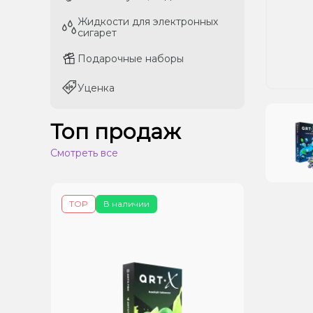
Жидкости для электронных
Жидкости для электронных
сигарет
сигарет
Подарочные наборы
Подарочные наборы
Уценка
Уценка
Топ продаж
Смотреть все
TOP
В наличии