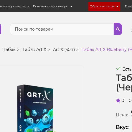
кции и розыгрыши
Полезная информация
Обратная связь
Гра
Табак
Табак Art X
Art X (50 г)
Табак Art X Blueberry (Ч
Есть
Таб
(Че
0
0
Цена:
Вкус