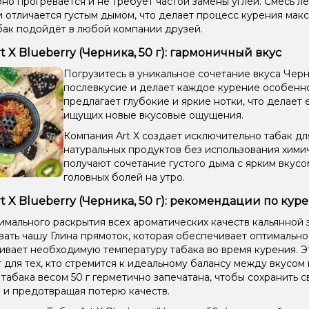
но прогревается и не требует частой замены углей. Смесь ле
и отличается густым дымом, что делает процесс курения мак
бак подойдёт в любой компании друзей.
rt X Blueberry (Черника, 50 г): гармоничный вкус
Погрузитесь в уникальное сочетание вкуса Чер
послевкусие и делает каждое курение особенно п
предлагает глубокие и яркие нотки, что делает
ищущих новые вкусовые ощущения.
Компания Art X создает исключительно табак для
натуральных продуктов без использования хими
получают сочетание густого дыма с ярким вкус
головных болей на утро.
rt X Blueberry (Черника, 50 г): рекомендации по кур
имального раскрытия всех ароматических качеств кальянной 
вать чашу Глина прямоток, которая обеспечивает оптимальн
вает необходимую температуру табака во время курения. Эт
 для тех, кто стремится к идеальному балансу между вкусом
 табака весом 50 г герметично запечатана, чтобы сохранить с
 и предотвращая потерю качеств.