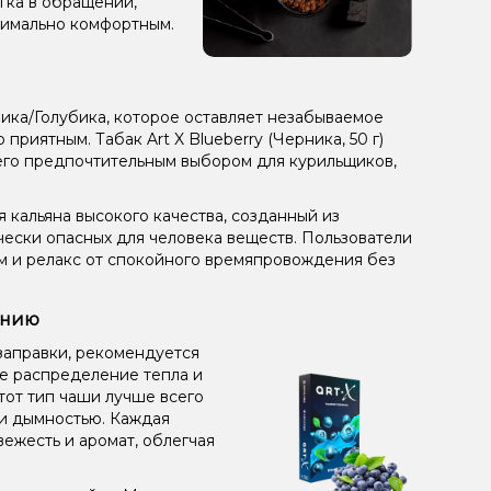
гка в обращении,
симально комфортным.
ника/Голубика, которое оставляет незабываемое
риятным. Табак Art X Blueberry (Черника, 50 г)
 его предпочтительным выбором для курильщиков,
 кальяна высокого качества, созданный из
чески опасных для человека веществ. Пользователи
ом и релакс от спокойного времяпровождения без
ению
заправки, рекомендуется
ое распределение тепла и
от тип чаши лучше всего
 и дымностью. Каждая
вежесть и аромат, облегчая