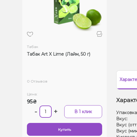
Табак
Табак Art X Lime (Лайм, 50 г)
Характ
0 Отзывов
Цена:
Характ
95₴
-
+
В 1 клик
Упаковка
Вкус:
Вкус (отт
Купить
Вкус (ми