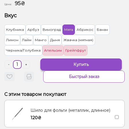
95₴
Цена:
Вкус
Клубника
Арбуз
Виноград
Мята
Абрикос
Банан
Лимон
Лайм
Манго
Дыня
Жвачка (мятная)
Черника/Голубика
Апельсин
Грейпфрут
Купить
-
+
Быстрый заказ
С этим товаром покупают
Шило для фольги (металлик, длинное)
120₴