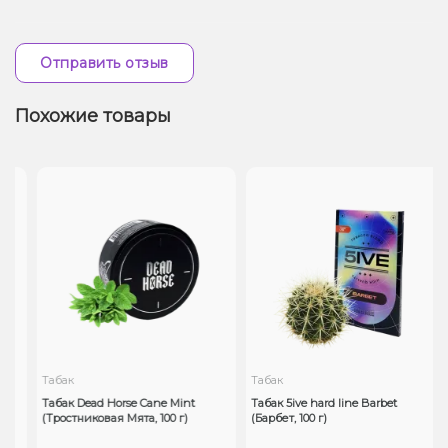
Отправить отзыв
Похожие товары
Табак
Табак
a
Табак Dead Horse Cane Mint
Табак 5ive hard line Barbet
г)
(Тростниковая Мята, 100 г)
(Барбет, 100 г)