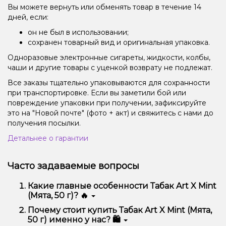
Вы можете вернуть или обменять товар в течение 14
дней, если:
он не был в использовании;
сохранен товарный вид и оригинальная упаковка.
Одноразовые электронные сигареты, жидкости, колбы,
чаши и другие товары с уценкой возврату не подлежат.
Все заказы тщательно упаковываются для сохранности
при транспортировке. Если вы заметили бой или
повреждение упаковки при получении, зафиксируйте
это на "Новой почте" (фото + акт) и свяжитесь с нами до
получения посылки.
Детальнее о гарантии
Часто задаваемые вопросы
Какие главные особенности Табак Art X Mint
(Мята, 50 г)? 🔥
Табак Art X Mint (Мята, 50 г) отличается высоким
Почему стоит купить Табак Art X Mint (Мята,
качеством, удобством использования и
50 г) именно у нас? 🛍️
надежностью.