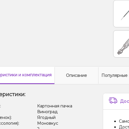
еристики
и комплектация
Описание
Популярные 
еристики:
Дос
:
Картонная пачка
Виноград
енок):
Ягодный
Само
ксология):
Моновкус
Дост