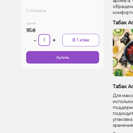
аромата.
обращени
0 Отзывов
комфортн
Табак A
Цена:
95₴
-
+
В 1 клик
Купить
Табак A
Для макс
использо
поддержи
подходит
упаковка
хранение