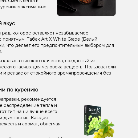
ей. Смесь легка в
курения максимально
й вкус
оград, которое оставляет незабываемое
приятным. Табак Art X White Grape (Белый
тки, что делает его предпочтительным выбором для
.
 кальяна высокого качества, созданный из
чески опасных для человека веществ. Пользователи
ом и релакс от спокойного времяпровождения без
ции по курению
заправки, рекомендуется
ое распределение тепла и
от тип чаши лучше всего
 и дымностью. Каждая
вежесть и аромат, облегчая