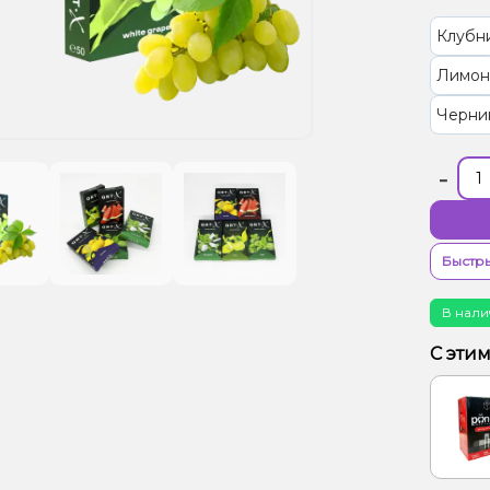
Клубн
Лимон
Черни
-
Быстры
В нали
С эти