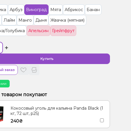
ика
Арбуз
Виноград
Мята
Абрикос
Банан
Лайм
Манго
Дыня
Жвачка (мятная)
ка/Голубика
Апельсин
Грейпфрут
+
Купить
й заказ
чии
м товаром покупают
Кокосовый уголь для кальяна Panda Black (1
кг, 72 шт, р25)
240₴