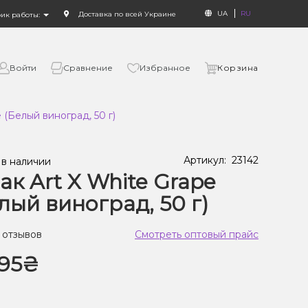
UA
RU
Доставка по всей Украине
фик работы:
Войти
Сравнение
Избранное
Корзина
 (Белый виноград, 50 г)
Артикул:
23142
 в наличии
ак Art X White Grape
лый виноград, 50 г)
 отзывов
Смотреть оптовый прайс
95₴