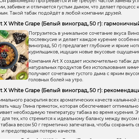
 Он равномерно прогревается и не требует частой замены угл
и, забивке и отличается густым дымом, что делает процесс 
ым. Такой табак подойдёт в любой компании друзей.
rt X White Grape (Белый виноград, 50 г): гармоничны
Погрузитесь в уникальное сочетание вкуса Вин
послевкусие и делает каждое курение особенно 
виноград, 50 г) предлагает глубокие и яркие но
курильщиков, ищущих новые вкусовые ощущения
Компания Art X создает исключительно табак для
натуральных продуктов без использования хими
получают сочетание густого дыма с ярким вкус
головных болей на утро.
rt X White Grape (Белый виноград, 50 г): рекоменда
имального раскрытия всех ароматических качеств кальянной 
вать чашу Глина прямоток, которая обеспечивает оптимальн
вает необходимую температуру табака во время курения. Эт
 для тех, кто стремится к идеальному балансу между вкусом
 табака весом 50 г герметично запечатана, чтобы сохранить с
 и предотвращая потерю качеств.