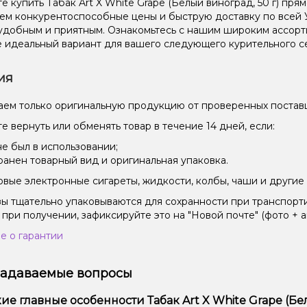
е купить Табак Art X White Grape (Белый виноград, 50 г) пря
ем конкурентоспособные цены и быструю доставку по всей 
удобным и приятным. Ознакомьтесь с нашим широким ассор
 идеальный вариант для вашего следующего курительного с
ия
ем только оригинальную продукцию от проверенных постав
е вернуть или обменять товар в течение 14 дней, если:
не был в использовании;
ранен товарный вид и оригинальная упаковка.
вые электронные сигареты, жидкости, колбы, чаши и другие 
зы тщательно упаковываются для сохранности при транспорт
 при получении, зафиксируйте это на "Новой почте" (фото + а
е о гарантии
задаваемые вопросы
ие главные особенности Табак Art X White Grape (Бел