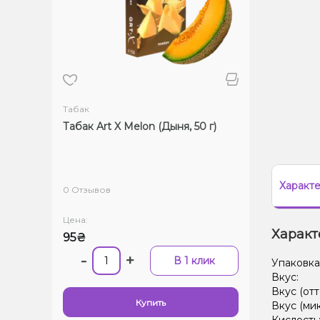
Табак
Табак Art X Melon (Дыня, 50 г)
Характ
0 Отзывов
Цена:
Характ
95₴
-
+
В 1 клик
Упаковка
Вкус:
Вкус (отт
Купить
Вкус (ми