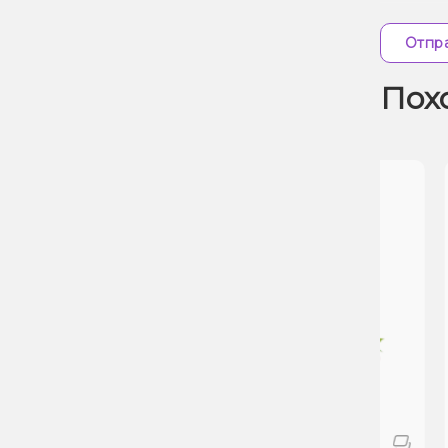
Отпра
Пох