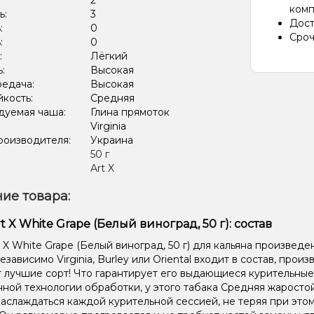
:
2
комп
ь:
3
Дост
:
0
Сроч
:
0
:
Лёгкий
ь:
Высокая
редача:
Высокая
кость:
Средняя
дуемая чаша:
Глина прямоток
Virginia
роизводителя:
Украина
:
50 г
Art X
ие товара:
t X White Grape (Белый виноград, 50 г): состав
 X White Grape (Белый виноград, 50 г) для кальяна произведе
езависимо Virginia, Burley или Oriental входит в состав, прои
 лучшие сорт! Что гарантирует его выдающиеся курительные
ной технологии обработки, у этого табака Средняя жаростой
аслаждаться каждой курительной сессией, не теряя при этом