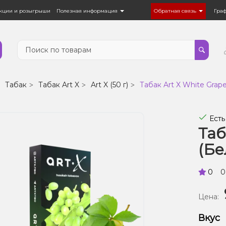
кции и розыгрыши
Полезная информация
Обратная связь
Гра
Табак
Табак Art X
Art X (50 г)
Табак Art X White Grape
Есть
Таб
(Бе
0
0
Цена:
Вкус