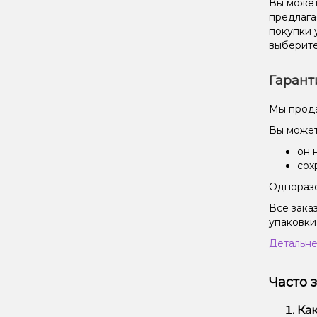
Вы может
предлага
покупки 
выберите
Гарант
Мы прода
Вы может
он 
сох
Одноразо
Все зака
упаковки
Детальне
Часто 
Как