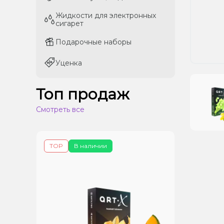
Жидкости для электронных
Жидкости для электронных
сигарет
сигарет
Подарочные наборы
Подарочные наборы
Уценка
Уценка
Топ продаж
Смотреть все
TOP
В наличии