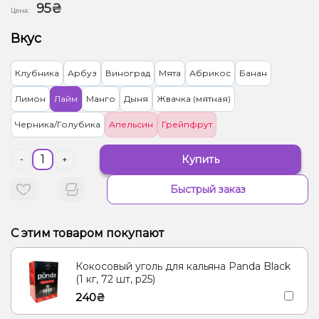
95₴
Цена:
Вкус
Клубника
Арбуз
Виноград
Мята
Абрикос
Банан
Лимон
Лайм
Манго
Дыня
Жвачка (мятная)
Черника/Голубика
Апельсин
Грейпфрут
Купить
-
+
Быстрый заказ
С этим товаром покупают
Кокосовый уголь для кальяна Panda Black
(1 кг, 72 шт, р25)
240₴