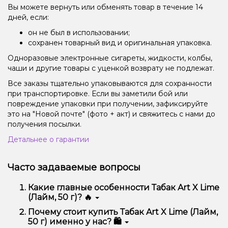
Вы можете вернуть или обменять товар в течение 14
дней, если:
он не был в использовании;
сохранен товарный вид и оригинальная упаковка.
Одноразовые электронные сигареты, жидкости, колбы,
чаши и другие товары с уценкой возврату не подлежат.
Все заказы тщательно упаковываются для сохранности
при транспортировке. Если вы заметили бой или
повреждение упаковки при получении, зафиксируйте
это на "Новой почте" (фото + акт) и свяжитесь с нами до
получения посылки.
Детальнее о гарантии
Часто задаваемые вопросы
Какие главные особенности Табак Art X Lime
(Лайм, 50 г)? 🔥
Табак Art X Lime (Лайм, 50 г) отличается высоким
Почему стоит купить Табак Art X Lime (Лайм,
качеством, удобством использования и
50 г) именно у нас? 🛍️
надежностью.