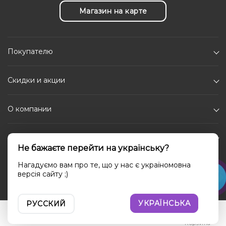
Магазин на карте
Покупателю
Скидки и акции
О компании
Каталог
Не бажаєте перейти на українську?
Социальные сети
Нагадуємо вам про те, що у нас є україномовна
версія сайту ;)
УКРАЇНСЬКА
РУССКИЙ
Войти
Сравнение
Избранное
Корзина