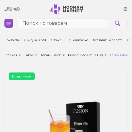
Кальяны
Контакты
Скидки и опт
Отзывы
О магазине
Доставка и оплата
Га
Табак для кальяна и кальянные смеси
Главная
Табак
Табак Fusion
Fusion Medium (100 г)
Табак Fusion
Уголь для кальяна
В наличии
Чаши для кальяна
Аксессуары для кальяна
Электронные сигареты (POD)
Комплектующие для POD