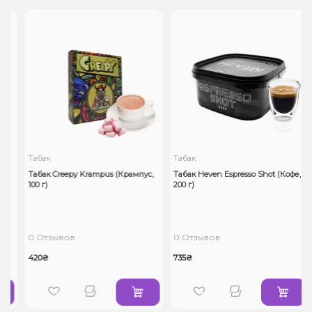
Табак
Табак
Табак Creepy Krampus (Крампус,
Табак Heven Espresso Shot (Кофе,
100 г)
200 г)
0 Отзывов
0 Отзывов
420₴
735₴