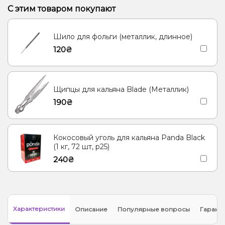
Виноград, Лёд/Холодок, Лимонад
Лёд/Холодок, Нектарин
С этим товаром покупают
Апельсин, Лёд/Холодок
Лёд/Холодок, Папайя
Шило для фольги (металлик, длинное)
Персик, Черника/Голубика
Лимон, Чай
120₴
Вишня/Черешня, Ежевика
Виноград, Ягоды
Арбуз, Дыня
Киви, Лимон, Черника/Голубика
Апельсин
Щипцы для кальяна Blade (Металлик)
Апельсин, Пирог/Кондитерка
Клубника
Малина, Мохито
190₴
Мандарин
Мята
Жвачка (мятная)
Смородина
Черника/Голубика
Мохито
Барбарис, Конфеты
Кокосовый уголь для кальяна Panda Black
Алкоголь, Клюква, Лайм
Алкоголь, Кола, Лайм, Ром
(1 кг, 72 шт, р25)
240₴
Виноград, Лимонад
Лёд/Холодок, Яблоко
Дыня
Папайя
Клубника, Лёд/Холодок
Барбарис, Лёд/Холодок
Лёд/Холодок, Смородина
Лёд/Холодок, Лимон
Характеристики
Описание
Популярные вопросы
Гарант
Дыня, Лёд/Холодок
Арбуз, Лёд/Холодок
Манго, Цитрусы