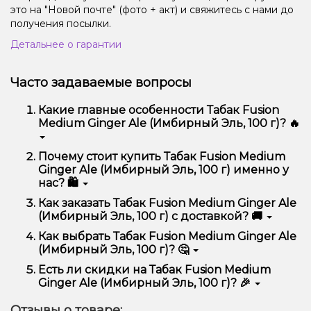
это на "Новой почте" (фото + акт) и свяжитесь с нами до
получения посылки.
Детальнее о гарантии
Часто задаваемые вопросы
Какие главные особенности Табак Fusion
Medium Ginger Ale (Имбирный Эль, 100 г)? 🔥
Табак Fusion Medium Ginger Ale (Имбирный Эль,
Почему стоит купить Табак Fusion Medium
100 г) отличается высоким качеством, удобством
Ginger Ale (Имбирный Эль, 100 г) именно у
использования и надежностью.
нас? 🛍️
Мы предлагаем только оригинальную продукцию,
Как заказать Табак Fusion Medium Ginger Ale
широкий ассортимент, выгодные цены и быструю
(Имбирный Эль, 100 г) с доставкой? 🚚
доставку. Кроме того, у нас регулярные акции и
скидки для клиентов!
Оформить заказ можно в несколько кликов:
Как выбрать Табак Fusion Medium Ginger Ale
(Имбирный Эль, 100 г)? 🤔
Добавьте Табак Fusion Medium Ginger Ale
(Имбирный Эль, 100 г) в корзину.
Выбор зависит от ваших предпочтений – например,
Есть ли скидки на Табак Fusion Medium
Перейдите к оформлению заказа.
если это кальян, учитывайте размер, материал и тип
Ginger Ale (Имбирный Эль, 100 г)? 🎉
чаши, если вейп – мощность и вкус. Наши
Выберите удобный способ оплаты и
менеджеры помогут подобрать идеальный вариант.
Да! Мы регулярно проводим акции и предлагаем
доставки.
Отзывы о товаре: