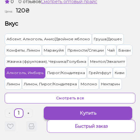
0
0 отзывов
Смотреть оптовый прайс
120₴
Цена:
Вкус
Абсент, Алкоголь, Анис/Двойное яблоко
Груша/Дюшес
Конфеты, Лимон
Маракуйя
Пряности/Специи
Чай
Банан
Жвачка (фруктовая), Черника/Голубика
Ментол/Эвкалипт
Алкоголь, Имбирь
Пирог/Кондитерка
Грейпфрут
Киви
Лимон
Лимон, Пирог/Кондитерка
Молоко
Нектарин
Персик, Чай
Лимонад
Груша/Дюшес, Пряности/Специи
Смотреть все
Арбуз
Земляника
Банан, Лёд/Холодок
Купить
-
+
Лёд/Холодок, Мандарин
Лёд/Холодок, Маракуйя
Быстрый заказ
Лёд/Холодок, Черника/Голубика
Грейпфрут, Лёд/Холодок