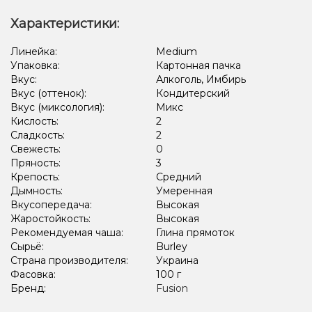
Гранат, Ягоды
Яблоко
Вишня/Черешня
Характеристики:
Вишня/Черешня, Лёд/Холодок
Линейка:
Medium
Упаковка:
Картонная пачка
Вишня/Черешня, Ежевика, Лёд/Холодок
Вкус:
Алкоголь, Имбирь
Виноград, Лёд/Холодок, Ягоды
Арбуз, Дыня, Лёд/Холодок
Вкус (оттенок):
Кондитерский
Вкус (миксология):
Микс
Киви, Лёд/Холодок, Лимон, Черника/Голубика
Кислость:
2
Сладкость:
2
Грейпфрут, Клубника, Малина
Конфеты, Мультифрукт
Свежесть:
0
Пряность:
3
Крепость:
Средний
Дымность:
Умеренная
Вкусопередача:
Высокая
Жаростойкость:
Высокая
Рекомендуемая чаша:
Глина прямоток
Сырьё:
Burley
Страна производителя:
Украина
Фасовка:
100 г
Бренд:
Fusion