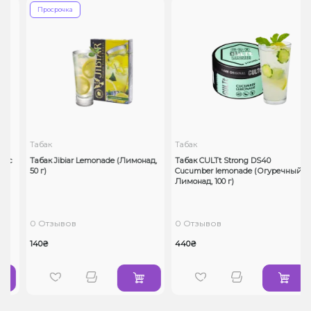
Просрочка
Табак
Табак
ус
Табак Jibiar Lemonade (Лимонад,
Табак CULTt Strong DS40
50 г)
Cucumber lemonade (Огуречный
Лимонад, 100 г)
0 Отзывов
0 Отзывов
140₴
440₴