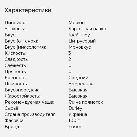
Гранат, Ягоды
Яблоко
Вишня/Черешня
Характеристики:
Вишня/Черешня, Лёд/Холодок
Линейка:
Medium
Упаковка:
Картонная пачка
Вишня/Черешня, Ежевика, Лёд/Холодок
Вкус:
Грейпфрут
Виноград, Лёд/Холодок, Ягоды
Арбуз, Дыня, Лёд/Холодок
Вкус (оттенок):
Цитрусовый
Вкус (миксология):
Моновкус
Киви, Лёд/Холодок, Лимон, Черника/Голубика
Кислость:
3
Сладкость:
2
Грейпфрут, Клубника, Малина
Конфеты, Мультифрукт
Свежесть:
0
Пряность:
0
Крепость:
Средний
Дымность:
Умеренная
Вкусопередача:
Высокая
Жаростойкость:
Высокая
Рекомендуемая чаша:
Глина прямоток
Сырьё:
Burley
Страна производителя:
Украина
Фасовка:
100 г
Бренд:
Fusion