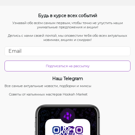
Будь в курсе всех событий
Узнавай обо всём самым первым, чтобы точно не упустить наши
уникальные предложения и акции!
Делись с нами своей почтой, мы оповестим тебя обо всех актуальных
новинках, акциях и скидках!
Подписаться на рассылку
Наш Telegram
Все самые актуальные новости, подборки и миксы
Советы от кальянных мастеров Hookah Market