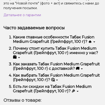
это на "Новой почте" (фото + акт) и свяжитесь с нами до
получения посылки.
Детальнее о гарантии
Часто задаваемые вопросы
Какие главные особенности Табак Fusion
Medium Grapefruit (Грейпфрут, 100 г)? 🔥
Табак Fusion Medium Grapefruit (Грейпфрут, 100 г)
Почему стоит купить Табак Fusion Medium
отличается высоким качеством, удобством
Grapefruit (Грейпфрут, 100 г) именно у нас?
использования и надежностью.
🛍️
Мы предлагаем только оригинальную продукцию,
Как заказать Табак Fusion Medium Grapefruit
широкий ассортимент, выгодные цены и быструю
(Грейпфрут, 100 г) с доставкой? 🚚
доставку. Кроме того, у нас регулярные акции и
скидки для клиентов!
Оформить заказ можно в несколько кликов:
Как выбрать Табак Fusion Medium Grapefruit
(Грейпфрут, 100 г)? 🤔
Добавьте Табак Fusion Medium Grapefruit
(Грейпфрут, 100 г) в корзину.
Выбор зависит от ваших предпочтений – например,
Есть ли скидки на Табак Fusion Medium
Перейдите к оформлению заказа.
если это кальян, учитывайте размер, материал и тип
Grapefruit (Грейпфрут, 100 г)? 🎉
чаши, если вейп – мощность и вкус. Наши
Выберите удобный способ оплаты и
менеджеры помогут подобрать идеальный вариант.
Да! Мы регулярно проводим акции и предлагаем
доставки.
Отзывы о товаре:
специальные предложения. Следите за
Подтвердите заказ – мы быстро отправим его
обновлениями на сайте и в нашем телеграмм-