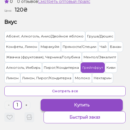
0
0 отзывов
Смотреть оптовый прайс
120₴
Цена:
Вкус
Абсент, Алкоголь, Анис/Двойное яблоко
Груша/Дюшес
Конфеты, Лимон
Маракуйя
Пряности/Специи
Чай
Банан
Жвачка (фруктовая), Черника/Голубика
Ментол/Эвкалипт
Алкоголь, Имбирь
Пирог/Кондитерка
Грейпфрут
Киви
Лимон
Лимон, Пирог/Кондитерка
Молоко
Нектарин
Персик, Чай
Лимонад
Груша/Дюшес, Пряности/Специи
Смотреть все
Арбуз
Земляника
Банан, Лёд/Холодок
Купить
-
+
Лёд/Холодок, Мандарин
Лёд/Холодок, Маракуйя
Быстрый заказ
Лёд/Холодок, Черника/Голубика
Грейпфрут, Лёд/Холодок