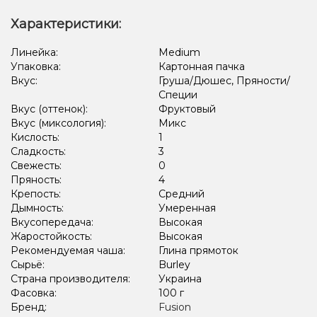
Гранат, Ягоды
Яблоко
Вишня/Черешня
Характеристики:
Вишня/Черешня, Лёд/Холодок
Линейка:
Medium
Упаковка:
Картонная пачка
Вишня/Черешня, Ежевика, Лёд/Холодок
Вкус:
Груша/Дюшес, Пряности/
Виноград, Лёд/Холодок, Ягоды
Арбуз, Дыня, Лёд/Холодок
Специи
Вкус (оттенок):
Фруктовый
Киви, Лёд/Холодок, Лимон, Черника/Голубика
Вкус (миксология):
Микс
Кислость:
1
Грейпфрут, Клубника, Малина
Конфеты, Мультифрукт
Сладкость:
3
Свежесть:
0
Пряность:
4
Крепость:
Средний
Дымность:
Умеренная
Вкусопередача:
Высокая
Жаростойкость:
Высокая
Рекомендуемая чаша:
Глина прямоток
Сырьё:
Burley
Страна производителя:
Украина
Фасовка:
100 г
Бренд:
Fusion