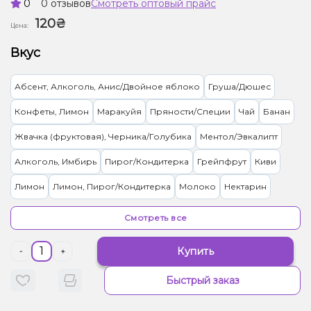
0
0 отзывов
Смотреть оптовый прайс
120₴
Цена:
Вкус
Абсент, Алкоголь, Анис/Двойное яблоко
Груша/Дюшес
Конфеты, Лимон
Маракуйя
Пряности/Специи
Чай
Банан
Жвачка (фруктовая), Черника/Голубика
Ментол/Эвкалипт
Алкоголь, Имбирь
Пирог/Кондитерка
Грейпфрут
Киви
Лимон
Лимон, Пирог/Кондитерка
Молоко
Нектарин
Персик, Чай
Лимонад
Груша/Дюшес, Пряности/Специи
Смотреть все
Арбуз
Земляника
Банан, Лёд/Холодок
Купить
-
+
Лёд/Холодок, Мандарин
Лёд/Холодок, Маракуйя
Быстрый заказ
Лёд/Холодок, Черника/Голубика
Грейпфрут, Лёд/Холодок