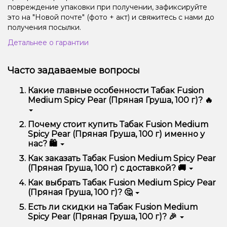
повреждение упаковки при получении, зафиксируйте
это на "Новой почте" (фото + акт) и свяжитесь с нами до
получения посылки.
Детальнее о гарантии
Часто задаваемые вопросы
Какие главные особенности Табак Fusion
Medium Spicy Pear (Пряная Груша, 100 г)? 🔥
Табак Fusion Medium Spicy Pear (Пряная Груша, 100
Почему стоит купить Табак Fusion Medium
г) отличается высоким качеством, удобством
Spicy Pear (Пряная Груша, 100 г) именно у
использования и надежностью.
нас? 🛍️
Мы предлагаем только оригинальную продукцию,
Как заказать Табак Fusion Medium Spicy Pear
широкий ассортимент, выгодные цены и быструю
(Пряная Груша, 100 г) с доставкой? 🚚
доставку. Кроме того, у нас регулярные акции и
скидки для клиентов!
Оформить заказ можно в несколько кликов:
Как выбрать Табак Fusion Medium Spicy Pear
(Пряная Груша, 100 г)? 🤔
Добавьте Табак Fusion Medium Spicy Pear
(Пряная Груша, 100 г) в корзину.
Выбор зависит от ваших предпочтений – например,
Есть ли скидки на Табак Fusion Medium
Перейдите к оформлению заказа.
если это кальян, учитывайте размер, материал и тип
Spicy Pear (Пряная Груша, 100 г)? 🎉
чаши, если вейп – мощность и вкус. Наши
Выберите удобный способ оплаты и