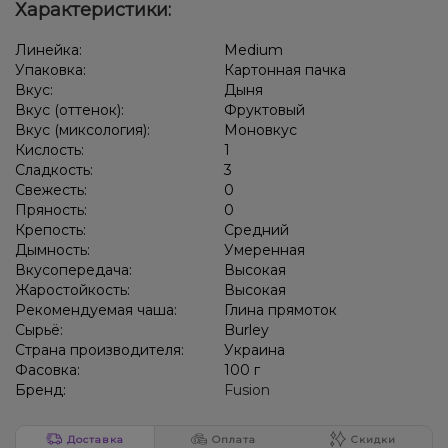
Характеристики:
Вишня/Черешня, Лёд/Холодок
Линейка:
Medium
Вишня/Черешня, Ежевика, Лёд/Холодок
Упаковка:
Картонная пачка
Вкус:
Дыня
Виноград, Лёд/Холодок, Ягоды
Арбуз, Дыня, Лёд/Холодок
Вкус (оттенок):
Фруктовый
Вкус (миксология):
Моновкус
Киви, Лёд/Холодок, Лимон, Черника/Голубика
Кислость:
1
Сладкость:
3
Грейпфрут, Клубника, Малина
Конфеты, Мультифрукт
Свежесть:
0
Пряность:
0
Крепость:
Средний
Дымность:
Умеренная
Вкусопередача:
Высокая
Жаростойкость:
Высокая
Рекомендуемая чаша:
Глина прямоток
Сырьё:
Burley
Страна производителя:
Украина
Фасовка:
100 г
Бренд:
Fusion
Доставка
Оплата
Скидки