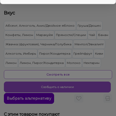
120₴
Цена:
Вкус
Абсент, Алкоголь, Анис/Двойное яблоко
Груша/Дюшес
Конфеты, Лимон
Маракуйя
Пряности/Специи
Чай
Банан
Жвачка (фруктовая), Черника/Голубика
Ментол/Эвкалипт
Алкоголь, Имбирь
Пирог/Кондитерка
Грейпфрут
Киви
Лимон
Лимон, Пирог/Кондитерка
Молоко
Нектарин
Персик, Чай
Лимонад
Груша/Дюшес, Пряности/Специи
Смотреть все
Арбуз
Земляника
Банан, Лёд/Холодок
Сообщить о наличии
Лёд/Холодок, Мандарин
Лёд/Холодок, Маракуйя
Выбрать альтернативу
Лёд/Холодок, Черника/Голубика
Грейпфрут, Лёд/Холодок
Виноград, Лёд/Холодок, Лимонад
Лёд/Холодок, Нектарин
С этим товаром покупают