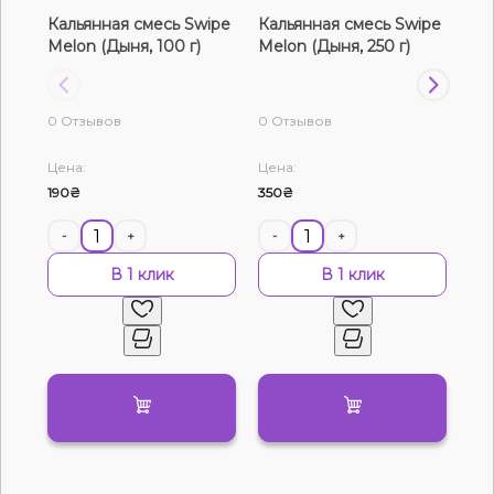
Кальянная смесь Swipe
Кальянная смесь Swipe
Ка
Жидкости для электронных сигарет
Melon (Дыня, 100 г)
Melon (Дыня, 250 г)
Mel
Подарочные наборы
0 Отзывов
0 Отзывов
0 О
Уценка
Цена:
Цена:
Цен
190₴
350₴
120
-
+
-
+
-
В 1 клик
В 1 клик
Нет в наличии
Артикул:
3797
Табак Fusion Medium Melon (Дыня, 100 г)
0
0 отзывов
Смотреть оптовый прайс