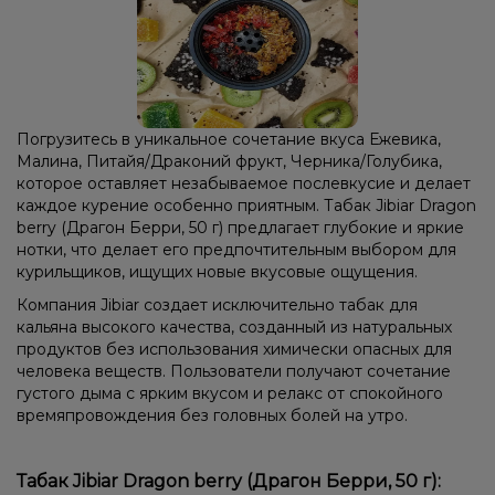
Лёд/Холодок, Мандарин, Сливки/Крем, Фисташки
Ежевика, Малина
Тирамису
Ваниль, Кофе
Арбуз, Миндаль, Помело
Арбуз, Маракуйя, Мята
Маракуйя, Мята
Манго, Маракуйя
Погрузитесь в уникальное сочетание вкуса Ежевика,
Малина, Питайя/Драконий фрукт, Черника/Голубика,
Апельсин, Банан, Вишня/Черешня, Мята, Персик
которое оставляет незабываемое послевкусие и делает
каждое курение особенно приятным. Табак Jibiar Dragon
Конфеты, Лёд/Холодок, Мята
Кола, Печенье
berry (Драгон Берри, 50 г) предлагает глубокие и яркие
Кокос, Сливки/Крем
Виноград, Ягоды
нотки, что делает его предпочтительным выбором для
курильщиков, ищущих новые вкусовые ощущения.
Анис/Двойное яблоко, Мята
Компания Jibiar создает исключительно табак для
Виноград, Ежевика, Персик, Черника/Голубика
кальяна высокого качества, созданный из натуральных
продуктов без использования химически опасных для
человека веществ. Пользователи получают сочетание
густого дыма с ярким вкусом и релакс от спокойного
времяпровождения без головных болей на утро.
Табак Jibiar Dragon berry (Драгон Берри, 50 г):