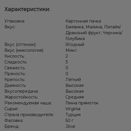
Апельсин, Грейпфрут, Лайм, Лимон, Цитрусы
Характеристики:
Лёд/Холодок, Ягоды
Лёд/Холодок, Мультифрукт, Цитрусы
Упаковка:
Картонная пачка
Лёд/Холодок, Манго
Жвачка (мятная)
Вкус:
Ежевика, Малина, Питайя/
Драконий фрукт, Черника/
Апельсин, Лайм, Лёд/Холодок, Лимон
Голубика
Вкус (оттенок):
Ягодный
Лёд/Холодок, Черника/Голубика
Кактус, Лёд/Холодок
Вкус (миксология):
Микс
Кислость:
2
Лёд/Холодок, Мята, Цитрусы
Кола, Лёд/Холодок
Сладкость:
3
Свежесть:
0
Арбуз, Дыня, Лёд/Холодок
Персик , Лёд/Холодок
Пряность:
0
Виноград, Лёд/Холодок
Лёд/Холодок, Лимон
Крепость:
Лёгкий
Дымность:
Высокая
Дыня, Клубника, Лёд/Холодок
Вкусопередача:
Высокая
Жаростойкость:
Средняя
Лёд/Холодок, Персик, Черника/Голубика
Рекомендуемая чаша:
Глина прямоток
Сырьё:
Virginia
Груша/Дюшес, Лёд/Холодок
Лёд/Холодок, Мандарин
Страна производителя:
Турция
Фасовка:
50 г
Виноград, Черника/Голубика
Лимон
Лимон, Мята
Бренд:
Jibiar