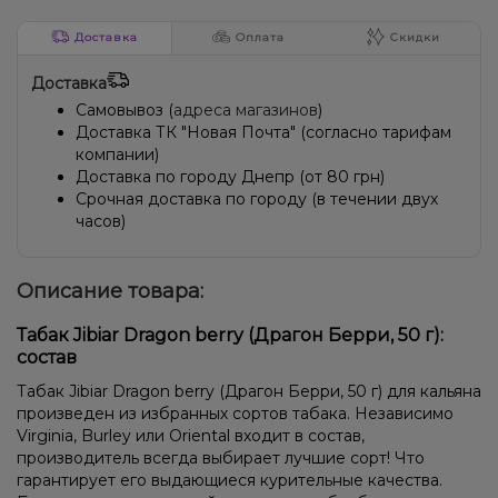
Виноград, Лайм
Лайм, Личи, Черника/Голубика
Доставка
Оплата
Скидки
Лайм, Персик
Клубника, Лайм, Малина
Апельсин, Сливки/Крем
Апельсин, Мята
Апельсин, Ваниль
Доставка
Самовывоз (
адреса магазинов
)
Лёд/Холодок, Персик, Чай
Фисташки
Мороженое
Доставка ТК "Новая Почта" (согласно тарифам
компании)
Энергетик
Клубника
Клубника, Лимонад
Манго
Доставка по городу Днепр (от 80 грн)
Срочная доставка по городу (в течении двух
Дыня, Клубника, Маракуйя
Анис/Двойное яблоко
часов)
Апельсин, Грейпфрут, Лайм
Грейпфрут, Дыня, Лимон, Маракуйя
Арбуз, Мандарин
Описание товара:
Ананас, Лёд/Холодок
Ананас, Банан, Лёд/Холодок
Табак Jibiar Dragon berry (Драгон Берри, 50 г):
состав
Виноград, Лёд/Холодок, Ягоды
Лимонад, Манго
Табак Jibiar Dragon berry (Драгон Берри, 50 г) для кальяна
Жвачка (фруктовая)
Конфеты, Лёд/Холодок
Дыня
произведен из избранных сортов табака. Независимо
Virginia, Burley или Oriental входит в состав,
Ананас, Маракуйя, Мороженое, Персик
Мохито
Кола, Лайм
производитель всегда выбирает лучшие сорт! Что
гарантирует его выдающиеся курительные качества.
Киви, Лайм, Мята, Яблоко
Гуава, Малина