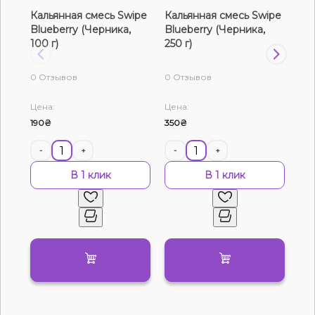
Кальянная смесь Swipe
Кальянная смесь Swipe
Ка
Жидкости для электронных сигарет
Blueberry (Черника,
Blueberry (Черника,
Blu
100 г)
250 г)
г)
Подарочные наборы
0 Отзывов
0 Отзывов
0 О
Уценка
Цена:
Цена:
Цен
190₴
350₴
120
-
+
-
+
-
В 1 клик
В 1 клик
Нет в наличии
Артикул:
5391
Табак Jibiar Dragon berry (Драгон Берри, 50
г)