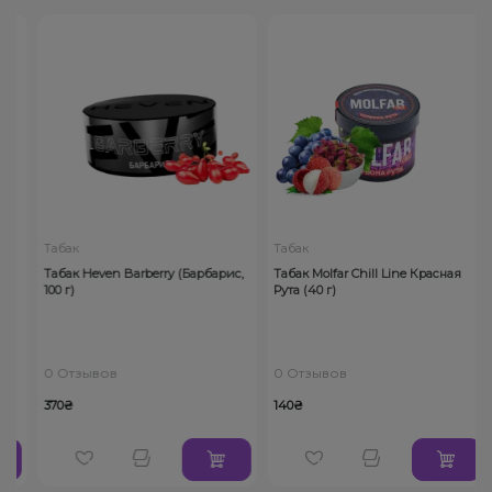
Табак
Табак
Табак Heven Barberry (Барбарис,
Табак Molfar Chill Line Красная
100 г)
Рута (40 г)
0 Отзывов
0 Отзывов
370₴
140₴