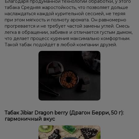
Благодаря продуманной технологии обработки, у этого
Гуава, Черника/Голубика
Арбуз, Лёд/Холодок
табака Средняя жаростойкость, что позволяет дольше
наслаждаться каждой курительной сессией, не теряя
Мята, Черника/Голубика
Лёд/Холодок, Малина
при этом мягкость и полноту аромата. Он равномерно
прогревается и не требует частой замены углей. Смесь
Лёд/Холодок, Яблоко
Лёд/Холодок
Печенье
Ежевика
легка в обращении, забивке и отличается густым дымом,
что делает процесс курения максимально комфортным.
Ананас, Дыня, Манго, Маракуйя, Черника/Голубика
Такой табак подойдёт в любой компании друзей.
Дыня, Черника/Голубика
Манго, Персик
Жвачка (мятная), Корица
Апельсин, Кола
Лайм
Арбуз
Виноград, Мята
Грейпфрут
Дыня, Лёд/Холодок
Банан, Клубника, Лёд/Холодок
Апельсин, Кола, Лёд/Холодок
Лимон, Пирог/Кондитерка
Мята
Апельсин, Шоколад
Апельсин
Пряности/Специи
Ананас
Табак Jibiar Dragon berry (Драгон Берри, 50 г):
Мороженое, Черника/Голубика
гармоничный вкус
Малина, Персик, Черника/Голубика