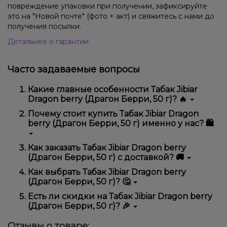
повреждение упаковки при получении, зафиксируйте
это на "Новой почте" (фото + акт) и свяжитесь с нами до
получения посылки.
Детальнее о гарантии
Часто задаваемые вопросы
Какие главные особенности Табак Jibiar
Dragon berry (Драгон Берри, 50 г)? 🔥
Табак Jibiar Dragon berry (Драгон Берри, 50 г)
Почему стоит купить Табак Jibiar Dragon
отличается высоким качеством, удобством
berry (Драгон Берри, 50 г) именно у нас? 🛍️
использования и надежностью.
Мы предлагаем только оригинальную продукцию,
Как заказать Табак Jibiar Dragon berry
широкий ассортимент, выгодные цены и быструю
(Драгон Берри, 50 г) с доставкой? 🚚
доставку. Кроме того, у нас регулярные акции и
скидки для клиентов!
Оформить заказ можно в несколько кликов:
Как выбрать Табак Jibiar Dragon berry
(Драгон Берри, 50 г)? 🤔
Добавьте Табак Jibiar Dragon berry (Драгон
Берри, 50 г) в корзину.
Выбор зависит от ваших предпочтений – например,
Есть ли скидки на Табак Jibiar Dragon berry
Перейдите к оформлению заказа.
если это кальян, учитывайте размер, материал и тип
(Драгон Берри, 50 г)? 🎉
чаши, если вейп – мощность и вкус. Наши
Выберите удобный способ оплаты и
менеджеры помогут подобрать идеальный вариант.
Да! Мы регулярно проводим акции и предлагаем
доставки.
Отзывы о товаре: