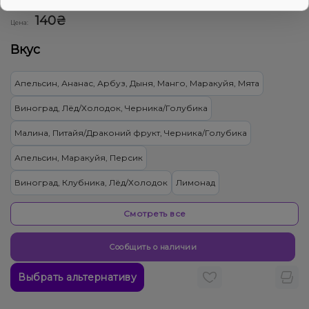
0
0 отзывов
Смотреть оптовый прайс
140₴
Цена:
Вкус
Апельсин, Ананас, Арбуз, Дыня, Манго, Маракуйя, Мята
Виноград, Лёд/Холодок, Черника/Голубика
Малина, Питайя/Драконий фрукт, Черника/Голубика
Апельсин, Маракуйя, Персик
Виноград, Клубника, Лёд/Холодок
Лимонад
Лайм, Лёд/Холодок
Мультифрукт
Смотреть все
Арбуз, Ваниль, Дыня, Манго
Ягоды
Сообщить о наличии
Ананас, Лёд/Холодок, Манго
Выбрать альтернативу
Апельсин, Грейпфрут, Лайм, Лёд/Холодок, Лимон, Мята
Лёд/Холодок, Малина, Мандарин
Дыня, Мята