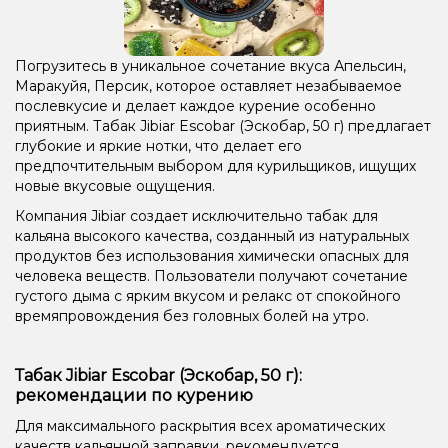
Ежевика, Малина
Тирамису
Ваниль, Кофе
Арбуз, Миндаль, Помело
Арбуз, Маракуйя, Мята
Погрузитесь в уникальное сочетание вкуса Апельсин,
Маракуйя, Персик, которое оставляет незабываемое
Маракуйя, Мята
Манго, Маракуйя
послевкусие и делает каждое курение особенно
приятным. Табак Jibiar Escobar (Эскобар, 50 г) предлагает
Апельсин, Банан, Вишня/Черешня, Мята, Персик
глубокие и яркие нотки, что делает его
предпочтительным выбором для курильщиков, ищущих
Конфеты, Лёд/Холодок, Мята
Кола, Печенье
новые вкусовые ощущения.
Кокос, Сливки/Крем
Виноград, Ягоды
Компания Jibiar создает исключительно табак для
кальяна высокого качества, созданный из натуральных
Анис/Двойное яблоко, Мята
продуктов без использования химически опасных для
человека веществ. Пользователи получают сочетание
Виноград, Ежевика, Персик, Черника/Голубика
густого дыма с ярким вкусом и релакс от спокойного
времяпровождения без головных болей на утро.
Табак Jibiar Escobar (Эскобар, 50 г):
рекомендации по курению
Для максимального раскрытия всех ароматических
качеств кальянной заправки, рекомендуется