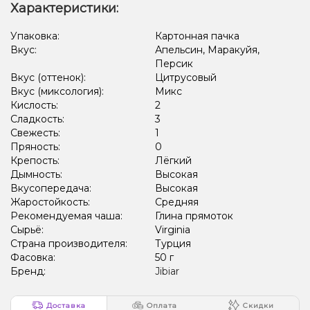
Характеристики:
Лёд/Холодок, Ягоды
Лёд/Холодок, Мультифрукт, Цитрусы
Упаковка:
Картонная пачка
Вкус:
Апельсин, Маракуйя,
Лёд/Холодок, Манго
Жвачка (мятная)
Персик
Апельсин, Лайм, Лёд/Холодок, Лимон
Вкус (оттенок):
Цитрусовый
Вкус (миксология):
Микс
Лёд/Холодок, Черника/Голубика
Кактус, Лёд/Холодок
Кислость:
2
Сладкость:
3
Лёд/Холодок, Мята, Цитрусы
Кола, Лёд/Холодок
Свежесть:
1
Пряность:
0
Арбуз, Дыня, Лёд/Холодок
Персик , Лёд/Холодок
Крепость:
Лёгкий
Дымность:
Высокая
Виноград, Лёд/Холодок
Лёд/Холодок, Лимон
Вкусопередача:
Высокая
Дыня, Клубника, Лёд/Холодок
Жаростойкость:
Средняя
Рекомендуемая чаша:
Глина прямоток
Лёд/Холодок, Персик, Черника/Голубика
Сырьё:
Virginia
Страна производителя:
Турция
Груша/Дюшес, Лёд/Холодок
Лёд/Холодок, Мандарин
Фасовка:
50 г
Бренд:
Jibiar
Виноград, Черника/Голубика
Лимон
Лимон, Мята
Виноград, Лайм
Лайм, Личи, Черника/Голубика
Доставка
Оплата
Скидки