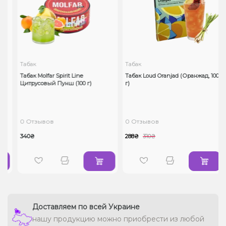
Табак
Табак
e
Табак Molfar Spirit Line
Табак Loud Oranjad (Оранжад, 100
Цитрусовый Пунш (100 г)
г)
0 Отзывов
0 Отзывов
340₴
288₴
310₴
Доставляем по всей Украине
нашу продукцию можно приобрести из любой