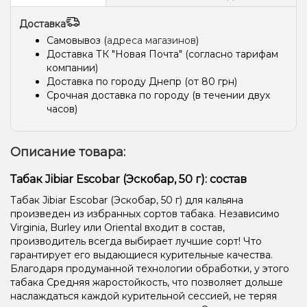
Лайм, Персик
Клубника, Лайм, Малина
Доставка
Апельсин, Сливки/Крем
Апельсин, Мята
Апельсин, Ваниль
Самовывоз (
адреса магазинов
)
Доставка ТК "Новая Почта" (согласно тарифам
Лёд/Холодок, Персик, Чай
Фисташки
Мороженое
компании)
Доставка по городу Днепр (от 80 грн)
Энергетик
Клубника
Клубника, Лимонад
Манго
Срочная доставка по городу (в течении двух
часов)
Дыня, Клубника, Маракуйя
Анис/Двойное яблоко
Апельсин, Грейпфрут, Лайм
Описание товара:
Грейпфрут, Дыня, Лимон, Маракуйя
Арбуз, Мандарин
Табак Jibiar Escobar (Эскобар, 50 г): состав
Ананас, Лёд/Холодок
Ананас, Банан, Лёд/Холодок
Табак Jibiar Escobar (Эскобар, 50 г) для кальяна
Виноград, Лёд/Холодок, Ягоды
Лимонад, Манго
произведен из избранных сортов табака. Независимо
Virginia, Burley или Oriental входит в состав,
Жвачка (фруктовая)
Конфеты, Лёд/Холодок
Дыня
производитель всегда выбирает лучшие сорт! Что
гарантирует его выдающиеся курительные качества.
Ананас, Маракуйя, Мороженое, Персик
Мохито
Кола, Лайм
Благодаря продуманной технологии обработки, у этого
табака Средняя жаростойкость, что позволяет дольше
Киви, Лайм, Мята, Яблоко
Гуава, Малина
наслаждаться каждой курительной сессией, не теряя