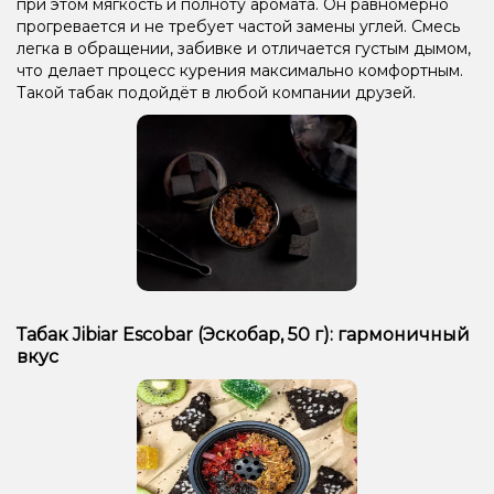
при этом мягкость и полноту аромата. Он равномерно
Гуава, Черника/Голубика
Арбуз, Лёд/Холодок
прогревается и не требует частой замены углей. Смесь
Мята, Черника/Голубика
Лёд/Холодок, Малина
легка в обращении, забивке и отличается густым дымом,
что делает процесс курения максимально комфортным.
Лёд/Холодок, Яблоко
Лёд/Холодок
Печенье
Ежевика
Такой табак подойдёт в любой компании друзей.
Ананас, Дыня, Манго, Маракуйя, Черника/Голубика
Дыня, Черника/Голубика
Манго, Персик
Жвачка (мятная), Корица
Апельсин, Кола
Лайм
Арбуз
Виноград, Мята
Грейпфрут
Дыня, Лёд/Холодок
Банан, Клубника, Лёд/Холодок
Апельсин, Кола, Лёд/Холодок
Лимон, Пирог/Кондитерка
Мята
Апельсин, Шоколад
Табак Jibiar Escobar (Эскобар, 50 г): гармоничный
вкус
Апельсин
Пряности/Специи
Ананас
Мороженое, Черника/Голубика
Малина, Персик, Черника/Голубика
Лёд/Холодок, Мандарин, Сливки/Крем, Фисташки