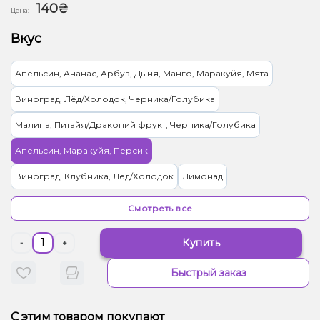
140₴
Цена:
Вкус
Апельсин, Ананас, Арбуз, Дыня, Манго, Маракуйя, Мята
Виноград, Лёд/Холодок, Черника/Голубика
Малина, Питайя/Драконий фрукт, Черника/Голубика
Апельсин, Маракуйя, Персик
Виноград, Клубника, Лёд/Холодок
Лимонад
Лайм, Лёд/Холодок
Мультифрукт
Смотреть все
Арбуз, Ваниль, Дыня, Манго
Ягоды
Купить
-
+
Ананас, Лёд/Холодок, Манго
Быстрый заказ
Апельсин, Грейпфрут, Лайм, Лёд/Холодок, Лимон, Мята
Лёд/Холодок, Малина, Мандарин
Дыня, Мята
С этим товаром покупают