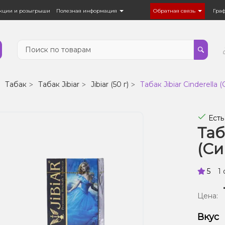
кции и розыгрыши
Полезная информация
Обратная связь
Гра
Табак
Табак Jibiar
Jibiar (50 г)
Табак Jibiar Cinderella 
Есть
Таб
(Си
5
1
Цена:
Вкус