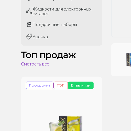
Жидкости для электронных
Жидкости для электронных
сигарет
сигарет
Подарочные наборы
Подарочные наборы
Уценка
Уценка
Топ продаж
Смотреть все
Просрочка
TOP
В наличии