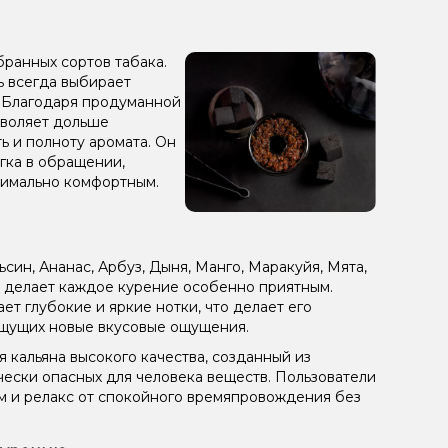
 Персик
Клубника, Лайм, Малина
збранных сортов табака.
ин, Сливки/Крем
Апельсин, Мята
ль всегда выбирает
. Благодаря продуманной
ин, Ваниль
Лёд/Холодок, Персик, Чай
зволяет дольше
шки
Мороженое
Энергетик
Клубника
ь и полноту аромата. Он
гка в обращении,
ика, Лимонад
Манго
Дыня, Клубника, Маракуйя
симально комфортным.
Двойное яблоко
Апельсин, Грейпфрут, Лайм
рут, Дыня, Лимон, Маракуйя
Арбуз, Мандарин
син, Ананас, Арбуз, Дыня, Манго, Маракуйя, Мята,
с, Лёд/Холодок
Ананас, Банан, Лёд/Холодок
и делает каждое курение особенно приятным.
гает глубокие и яркие нотки, что делает его
ад, Лёд/Холодок, Ягоды
Лимонад, Манго
щущих новые вкусовые ощущения.
я кальяна высокого качества, созданный из
 (фруктовая)
Конфеты, Лёд/Холодок
Дыня
чески опасных для человека веществ. Пользователи
с, Маракуйя, Мороженое, Персик
Мохито
ом и релакс от спокойного времяпровождения без
Лайм
Киви, Лайм, Мята, Яблоко
Гуава, Малина