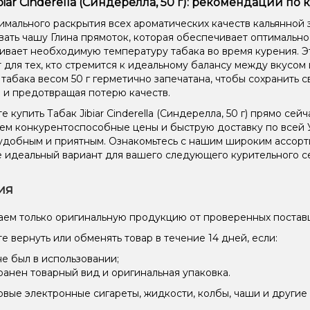
ibiar Cinderella (Синдерелла, 50 г): рекомендации по
Гуава,
имального раскрытия всех ароматических качеств кальянной 
Мята, 
вать чашу Глина прямоток, которая обеспечивает оптимальн
вает необходимую температуру табака во время курения. Эт
Лёд/Х
 для тех, кто стремится к идеальному балансу между вкусом
 табака весом 50 г герметично запечатана, чтобы сохранить с
Ананас
 и предотвращая потерю качеств.
Дыня, 
 купить Табак Jibiar Cinderella (Синдерелла, 50 г) прямо сей
ем конкурентоспособные цены и быструю доставку по всей 
Жвачка
удобным и приятным. Ознакомьтесь с нашим широким ассор
 идеальный вариант для вашего следующего курительного с
Виног
Банан,
ия
Апельс
ем только оригинальную продукцию от проверенных постав
Лимон
е вернуть или обменять товар в течение 14 дней, если:
не был в использовании;
Апель
ранен товарный вид и оригинальная упаковка.
Морож
вые электронные сигареты, жидкости, колбы, чаши и другие 