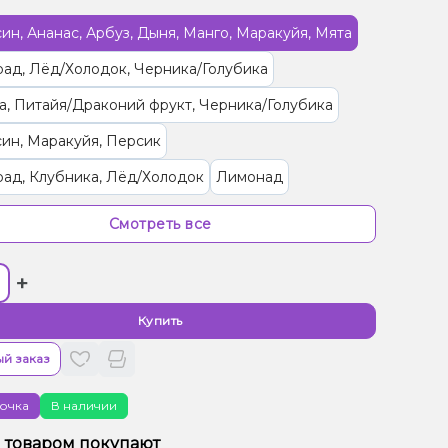
ин, Ананас, Арбуз, Дыня, Манго, Маракуйя, Мята
ад, Лёд/Холодок, Черника/Голубика
, Питайя/Драконий фрукт, Черника/Голубика
ин, Маракуйя, Персик
ад, Клубника, Лёд/Холодок
Лимонад
 Лёд/Холодок
Мультифрукт
Смотреть все
 Ваниль, Дыня, Манго
Ягоды
+
, Лёд/Холодок, Манго
ин, Грейпфрут, Лайм, Лёд/Холодок, Лимон, Мята
Купить
олодок, Малина, Мандарин
Дыня, Мята
й заказ
олодок, Маракуйя, Цитрусы
очка
В наличии
ин, Грейпфрут, Лёд/Холодок, Маракуйя
м товаром покупают