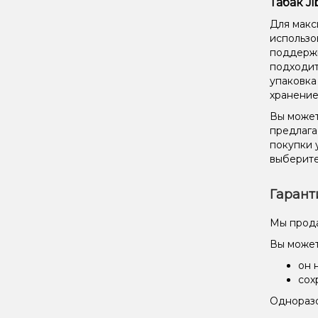
Табак J
Для макс
использо
поддержи
подходит
упаковка
хранение
Вы можете
предлага
покупки 
выберите
Гарант
Мы прода
Вы может
он 
сох
Одноразо