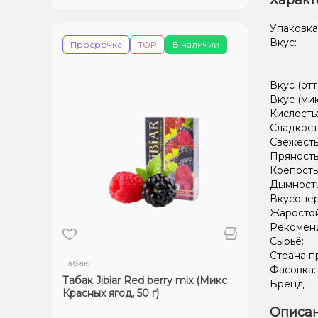
Характ
Упаковка
Вкус:
Просрочка
TOP
В наличии
Вкус (отт
Вкус (ми
Кислость
Сладкост
Свежесть
Пряность
Крепость
Дымност
Вкусопе
Жаростой
Рекомен
Сырьё:
Страна п
Табак
Фасовка
Табак Jibiar Red berry mix (Микс
Бренд:
Красных ягод, 50 г)
Описан