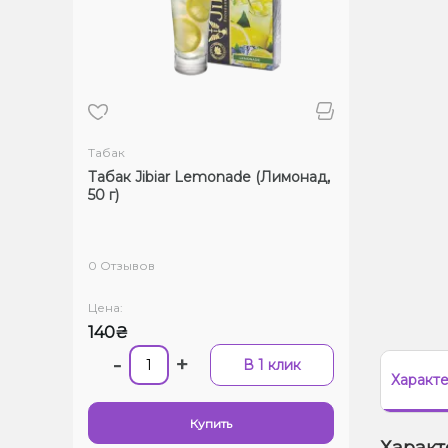
Табак
Табак Jibiar Lemonade (Лимонад,
50 г)
0 Отзывов
Цена:
140₴
-
+
В 1 клик
Характ
Купить