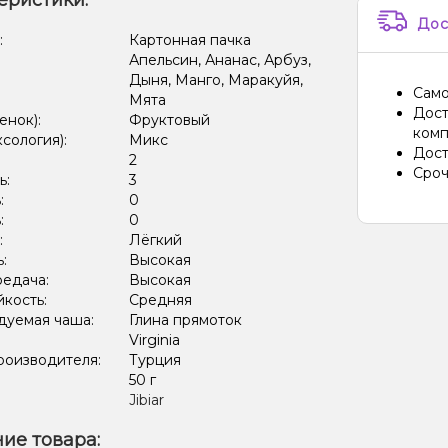
еристики:
Лёд/Х
Дос
:
Картонная пачка
Лёд/Хо
Апельсин, Ананас, Арбуз,
Дыня, Манго, Маракуйя,
Лёд/Х
Само
Мята
Дост
енок):
Фруктовый
Апельс
комп
ксология):
Микс
Дост
Лёд/Х
:
2
Сроч
ь:
3
Лёд/Хо
:
0
:
0
Арбуз,
:
Лёгкий
ь:
Высокая
Виног
редача:
Высокая
кость:
Средняя
Дыня, 
дуемая чаша:
Глина прямоток
Лёд/Хо
Virginia
роизводителя:
Турция
Груша
:
50 г
Jibiar
Виногр
ие товара:
Виног