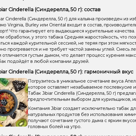
biar Cinderella (Синдерелла, 50 г): состав
Лайм,
iar Cinderella (Синдерелла, 50 г) для кальяна произведен из и
Апельс
о Virginia, Burley или Oriental входит в состав, производите
орт! Что гарантирует его выдающиеся курительные качества
Апельс
ии обработки, у этого табака Средняя жаростойкость, что по
Фиста
ться каждой курительной сессией, не теряя при этом мягкост
но прогревается и не требует частой замены углей. Смесь ле
Клубн
и отличается густым дымом, что делает процесс курения мак
бак подойдёт в любой компании друзей.
Анис/
biar Cinderella (Синдерелла, 50 г): гармоничный вкус
Грейпф
Погрузитесь в уникальное сочетание вкуса Апель
Анана
которое оставляет незабываемое послевкусие 
Табак Jibiar Cinderella (Синдерелла, 50 г) предла
Виногр
предпочтительным выбором для курильщиков, и
Компания Jibiar создает исключительно табак дл
Жвачка
натуральных продуктов без использования хими
Анана
получают сочетание густого дыма с ярким вкус
головных болей на утро.
Кола, 