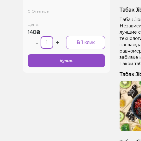
Табак Ji
0 Отзывов
Табак Jib
Цена:
Независим
140₴
лучшие с
технолог
-
+
В 1 клик
наслажда
равномер
забивке 
Купить
Такой та
Табак Ji